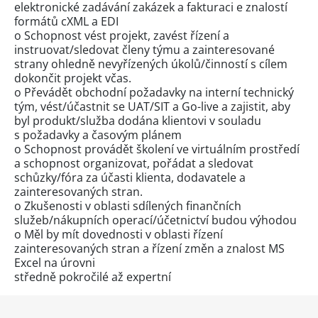
elektronické zadávání zakázek a fakturaci e znalostí
formátů cXML a EDI
o Schopnost vést projekt, zavést řízení a
instruovat/sledovat členy týmu a zainteresované
strany ohledně nevyřízených úkolů/činností s cílem
dokončit projekt včas.
o Převádět obchodní požadavky na interní technický
tým, vést/účastnit se UAT/SIT a Go-live a zajistit, aby
byl produkt/služba dodána klientovi v souladu
s požadavky a časovým plánem
o Schopnost provádět školení ve virtuálním prostředí
a schopnost organizovat, pořádat a sledovat
schůzky/fóra za účasti klienta, dodavatele a
zainteresovaných stran.
o Zkušenosti v oblasti sdílených finančních
služeb/nákupních operací/účetnictví budou výhodou
o Měl by mít dovednosti v oblasti řízení
zainteresovaných stran a řízení změn a znalost MS
Excel na úrovni
středně pokročilé až expertní