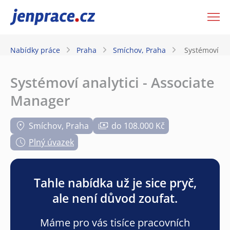
JenPráce.cz
Nabídky práce
Praha
Smíchov, Praha
Systémoví ana
Systémoví analytici - Associate
Manager
Smíchov, Praha
do 108.000 Kč
Plný úvazek
Tahle nabídka už je sice pryč,
ale není důvod zoufat.
Máme pro vás tisíce pracovních