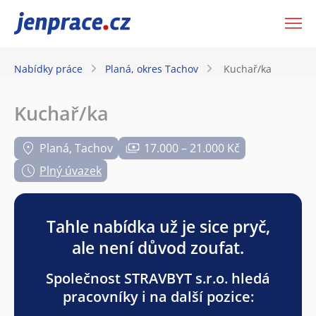
JenPráce.cz
Nabídky práce
Planá, okres Tachov
Kuchař/ka
Kuchař/ka
Planá, Tachov
17.000 – 21.000 Kč
Plný úvazek
Tahle nabídka už je sice pryč,
ale není důvod zoufat.
Společnost STRAVBYT s.r.o. hledá
pracovníky i na další pozice: