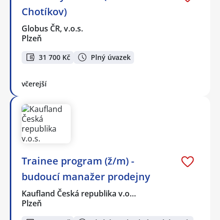
Chotíkov)
Globus ČR, v.o.s.
Plzeň
31 700 Kč
Plný úvazek
včerejší
Trainee program (ž/m) -
budoucí manažer prodejny
Kaufland Česká republika v.o…
Plzeň