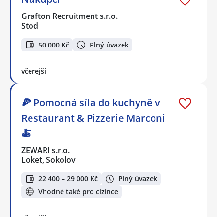
Grafton Recruitment s.r.o.
Stod
50 000 Kč
Plný úvazek
včerejší
🍕 Pomocná síla do kuchyně v
Restaurant & Pizzerie Marconi
🍝
ZEWARI s.r.o.
Loket, Sokolov
22 400 – 29 000 Kč
Plný úvazek
Vhodné také pro cizince