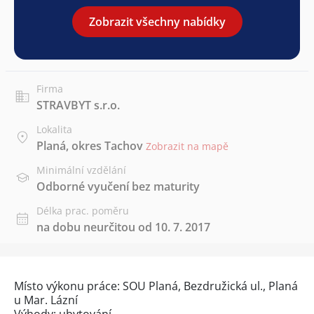
Zobrazit všechny nabídky
Firma
STRAVBYT s.r.o.
Lokalita
Planá, okres Tachov
Zobrazit na mapě
Minimální vzdělání
Odborné vyučení bez maturity
Délka prac. poměru
na dobu neurčitou od 10. 7. 2017
Místo výkonu práce: SOU Planá, Bezdružická ul., Planá
u Mar. Lázní
Výhody: ubytování