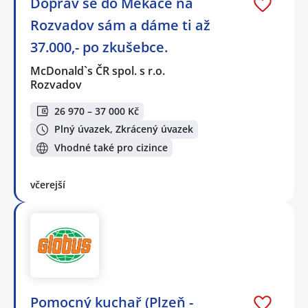
Doprav se do Mekáče na
Rozvadov sám a dáme ti až
37.000,- po zkušebce.
McDonald`s ČR spol. s r.o.
Rozvadov
26 970 – 37 000 Kč
Plný úvazek, Zkrácený úvazek
Vhodné také pro cizince
včerejší
Pomocný kuchař (Plzeň -