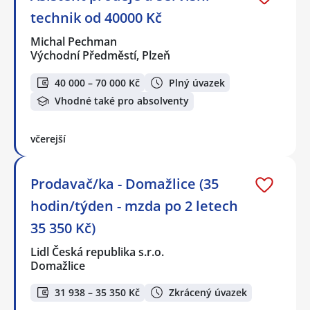
technik od 40000 Kč
Michal Pechman
Východní Předměstí, Plzeň
40 000 – 70 000 Kč
Plný úvazek
Vhodné také pro absolventy
včerejší
Prodavač/ka - Domažlice (35
hodin/týden - mzda po 2 letech
35 350 Kč)
Lidl Česká republika s.r.o.
Domažlice
31 938 – 35 350 Kč
Zkrácený úvazek