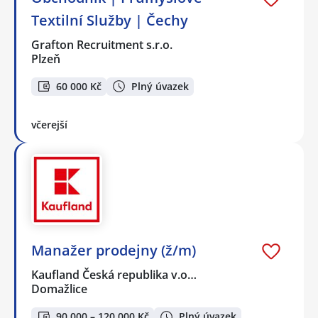
Textilní Služby | Čechy
Grafton Recruitment s.r.o.
Plzeň
60 000 Kč
Plný úvazek
včerejší
Manažer prodejny (ž/m)
Kaufland Česká republika v.o…
Domažlice
90 000 – 120 000 Kč
Plný úvazek