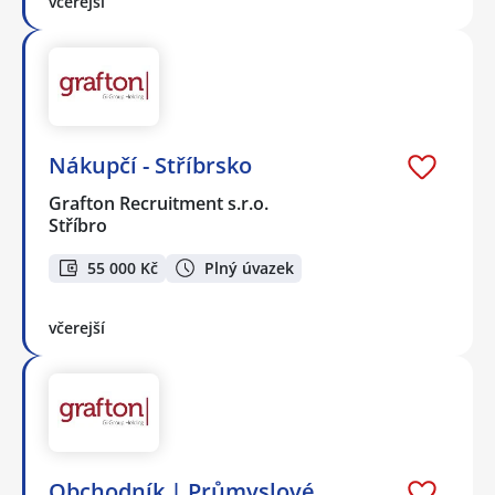
včerejší
Nákupčí - Stříbrsko
Grafton Recruitment s.r.o.
Stříbro
55 000 Kč
Plný úvazek
včerejší
Obchodník | Průmyslové