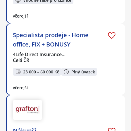
Vhodné také pro cizince
včerejší
Specialista prodeje - Home
office, FIX + BONUSY
4Life Direct Insurance…
Celá ČR
23 000 – 60 000 Kč
Plný úvazek
včerejší
Nákupčí