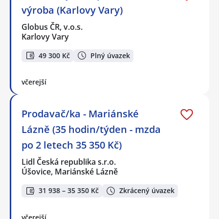
výroba (Karlovy Vary)
Globus ČR, v.o.s.
Karlovy Vary
49 300 Kč
Plný úvazek
včerejší
Prodavač/ka - Mariánské
Lázně (35 hodin/týden - mzda
po 2 letech 35 350 Kč)
Lidl Česká republika s.r.o.
Úšovice, Mariánské Lázně
31 938 – 35 350 Kč
Zkrácený úvazek
včerejší