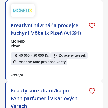
Kreativní návrhář a prodejce
kuchyní Möbelix Plzeň (A1691)
Möbelix
Plzeň
40 000 – 50 000 Kč
Zkrácený úvazek
Vhodné také pro absolventy
včerejší
Beauty konzultant/ka pro
FAnn parfumerii v Karlových
Varech