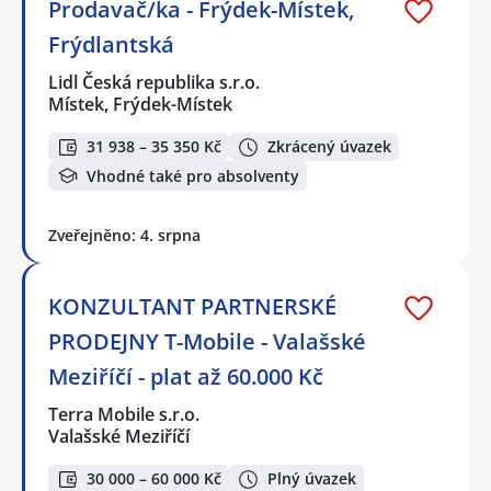
Prodavač/ka - Frýdek-Místek,
Frýdlantská
Lidl Česká republika s.r.o.
Místek, Frýdek-Místek
31 938 – 35 350 Kč
Zkrácený úvazek
Vhodné také pro absolventy
Zveřejněno: 4. srpna
KONZULTANT PARTNERSKÉ
PRODEJNY T-Mobile - Valašské
Meziříčí - plat až 60.000 Kč
Terra Mobile s.r.o.
Valašské Meziříčí
30 000 – 60 000 Kč
Plný úvazek