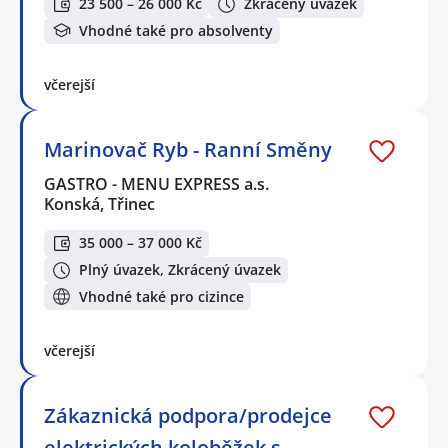
23 500 – 26 000 Kč
Zkrácený úvazek
Vhodné také pro absolventy
včerejší
Marinovač Ryb - Ranní Směny
GASTRO - MENU EXPRESS a.s.
Konská, Třinec
35 000 – 37 000 Kč
Plný úvazek, Zkrácený úvazek
Vhodné také pro cizince
včerejší
Zákaznická podpora/prodejce
elektrických koloběžek s