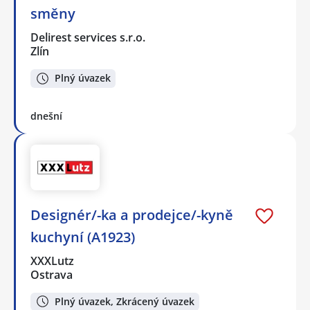
směny
Delirest services s.r.o.
Zlín
Plný úvazek
dnešní
Designér/-ka a prodejce/-kyně
kuchyní (A1923)
XXXLutz
Ostrava
Plný úvazek, Zkrácený úvazek