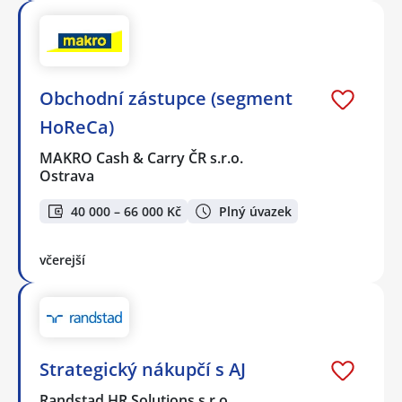
Obchodní zástupce (segment
HoReCa)
MAKRO Cash & Carry ČR s.r.o.
Ostrava
40 000 – 66 000 Kč
Plný úvazek
včerejší
Strategický nákupčí s AJ
Randstad HR Solutions s.r.o.