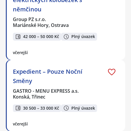
němčinou
Group PZ s.r.o.
Mariánské Hory, Ostrava
42 000 – 50 000 Kč
Plný úvazek
včerejší
Expedient – Pouze Noční
Směny
GASTRO - MENU EXPRESS a.s.
Konská, Třinec
30 500 – 33 000 Kč
Plný úvazek
včerejší