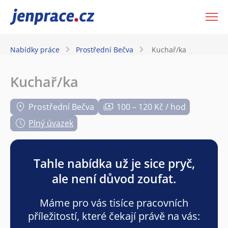
JenPráce.cz
Nabídky práce
Prostřední Bečva
Kuchař/ka
Kuchař/ka
Prostřední Bečva
100 – 120 Kč / hod
Plný úvazek
Tahle nabídka už je sice pryč,
ale není důvod zoufat.
Máme pro vás tisíce pracovních
příležitostí, které čekají právě na vás: