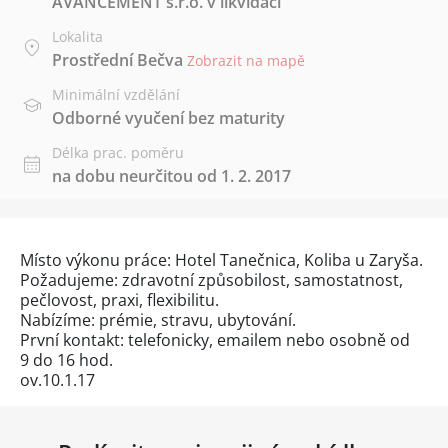
AVANCEMENT s.r.o. v likvidaci
Lokalita
Prostřední Bečva
Zobrazit na mapě
Minimální vzdělání
Odborné vyučení bez maturity
Délka prac. poměru
na dobu neurčitou od 1. 2. 2017
Místo výkonu práce: Hotel Tanečnica, Koliba u Zaryša.
Požadujeme: zdravotní způsobilost, samostatnost,
pečlovost, praxi, flexibilitu.
Nabízíme: prémie, stravu, ubytování.
První kontakt: telefonicky, emailem nebo osobně od
9 do 16 hod.
ov.10.1.17