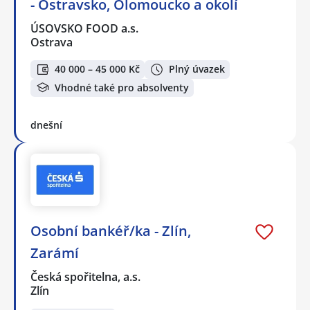
- Ostravsko, Olomoucko a okolí
ÚSOVSKO FOOD a.s.
Ostrava
40 000 – 45 000 Kč
Plný úvazek
Vhodné také pro absolventy
dnešní
Osobní bankéř/ka - Zlín,
Zarámí
Česká spořitelna, a.s.
Zlín