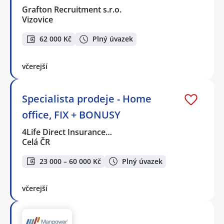
Grafton Recruitment s.r.o.
Vizovice
62 000 Kč
Plný úvazek
včerejší
Specialista prodeje - Home
office, FIX + BONUSY
4Life Direct Insurance…
Celá ČR
23 000 – 60 000 Kč
Plný úvazek
včerejší