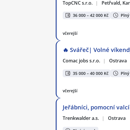
TopCNC s.r.o.
|
Petřvald, Ka
36 000 – 42 000 Kč
Plný
včerejší
🔥 Svářeč| Volné víkendy
Comac jobs s.r.o.
|
Ostrava
35 000 – 40 000 Kč
Plný
včerejší
Jeřábníci, pomocní valcí
Trenkwalder a.s.
|
Ostrava