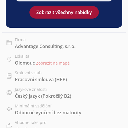
Zobrazit všechny nabídky
Firma
Advantage Consulting, s.r.o.
Lokalita
Olomouc
Zobrazit na mapě
Smluvní vztah
Pracovní smlouva (HPP)
Jazykové znalosti
Český jazyk
(Pokročilý B2)
Minimální vzdělání
Odborné vyučení bez maturity
Vhodné také pro