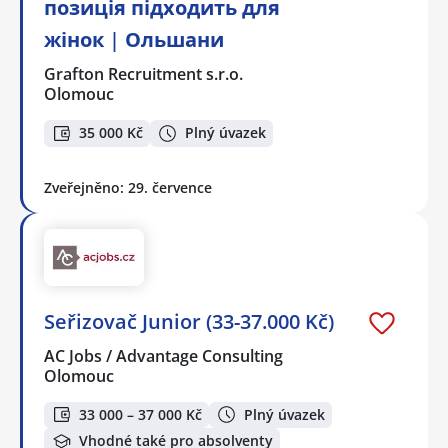
позиція підходить для
жінок | Ольшани
Grafton Recruitment s.r.o.
Olomouc
35 000 Kč
Plný úvazek
Zveřejněno: 29. července
Seřizovač Junior (33-37.000 Kč)
AC Jobs / Advantage Consulting
Olomouc
33 000 – 37 000 Kč
Plný úvazek
Vhodné také pro absolventy