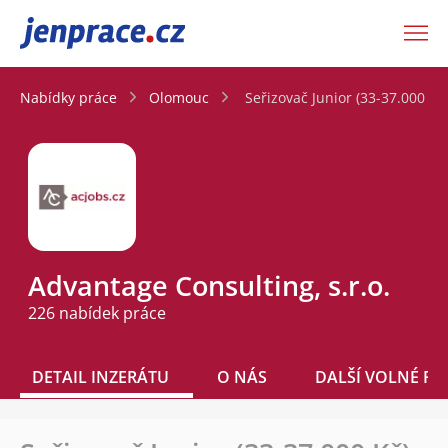
JenPráce.cz
Nabídky práce
Olomouc
Seřizovač Junior (33-37.000 Kč
Advantage Consulting, s.r.o.
226 nabídek práce
DETAIL INZERÁTU
O NÁS
DALŠÍ VOLNÉ PO