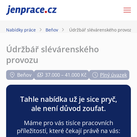
JenPráce.cz
Nabídky práce
Beňov
Údržbář slévárenského provozu
Údržbář slévárenského
provozu
Beňov
37.000 – 41.000 Kč
Plný úvazek
Tahle nabídka už je sice pryč,
ale není důvod zoufat.
Máme pro vás tisíce pracovních
příležitostí, které čekají právě na vás: