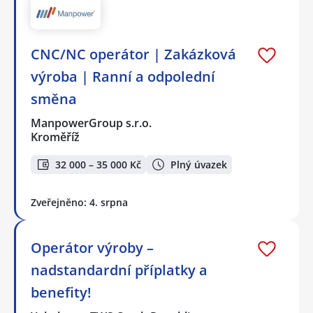
CNC/NC operátor | Zakázková
výroba | Ranní a odpolední
směna
ManpowerGroup s.r.o.
Kroměříž
32 000 – 35 000 Kč
Plný úvazek
Zveřejněno: 4. srpna
Operátor výroby –
nadstandardní příplatky a
benefity!