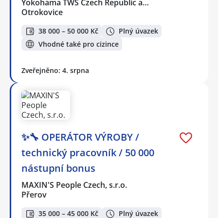
Yokohama TWS Czech Republic a…
Otrokovice
38 000 – 50 000 Kč
Plný úvazek
Vhodné také pro cizince
Zveřejněno: 4. srpna
✨🔧 OPERÁTOR VÝROBY /
technický pracovník / 50 000
nástupní bonus
MAXIN'S People Czech, s.r.o.
Přerov
35 000 – 45 000 Kč
Plný úvazek