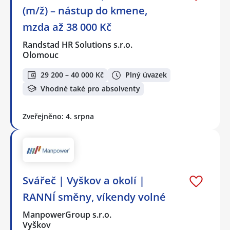
(m/ž) – nástup do kmene,
mzda až 38 000 Kč
Randstad HR Solutions s.r.o.
Olomouc
29 200 – 40 000 Kč
Plný úvazek
Vhodné také pro absolventy
Zveřejněno: 4. srpna
Svářeč | Vyškov a okolí |
RANNÍ směny, víkendy volné
ManpowerGroup s.r.o.
Vyškov