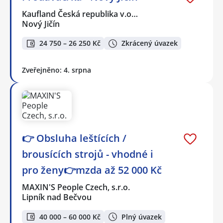
Kaufland Česká republika v.o…
Nový Jičín
24 750 – 26 250 Kč
Zkrácený úvazek
Zveřejněno: 4. srpna
👉 Obsluha leštících /
brousících strojů - vhodné i
pro ženy👉mzda až 52 000 Kč
MAXIN'S People Czech, s.r.o.
Lipník nad Bečvou
40 000 – 60 000 Kč
Plný úvazek