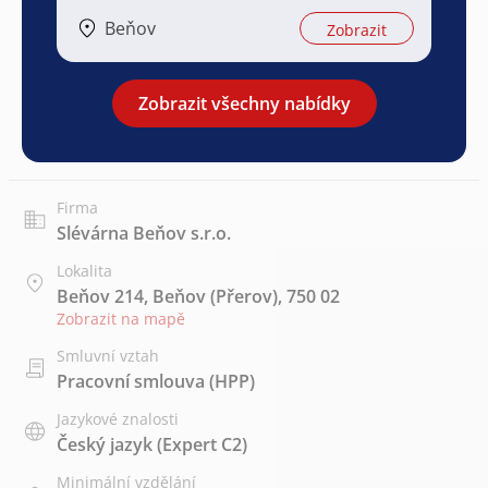
Beňov
Zobrazit
Zobrazit všechny nabídky
Firma
Slévárna Beňov s.r.o.
Lokalita
Beňov 214, Beňov (Přerov), 750 02
Zobrazit na mapě
Smluvní vztah
Pracovní smlouva (HPP)
Jazykové znalosti
Český jazyk
(Expert C2)
Minimální vzdělání