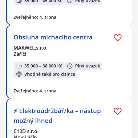
35 000 – 45 000 Kč
Plný úvazek
Zveřejněno: 4. srpna
Obsluha míchacího centra
MARWEL,s.r.o.
Záříčí
35 000 – 38 000 Kč
Plný úvazek
Vhodné také pro cizince
Zveřejněno: 4. srpna
⚡ Elektroúdržbář/ka – nástup
možný ihned
C10D s.r.o.
Nový Jičín