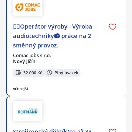
👷‍♀️Operátor výroby - Výroba
audiotechniky📻 práce na 2
směnný provoz.
Comac jobs s.r.o.
Nový Jičín
32 000 Kč
Plný úvazek
včerejší
Strojírenský dělník/ce až 33