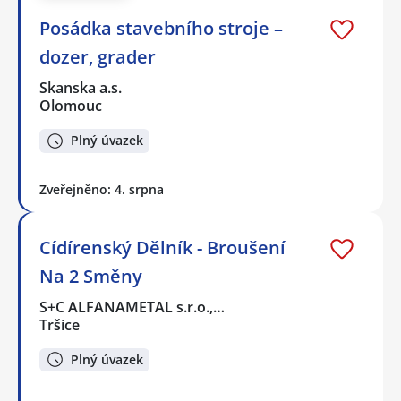
Posádka stavebního stroje –
dozer, grader
Skanska a.s.
Olomouc
Plný úvazek
Zveřejněno: 4. srpna
Cídírenský Dělník - Broušení
Na 2 Směny
S+C ALFANAMETAL s.r.o.,…
Tršice
Plný úvazek