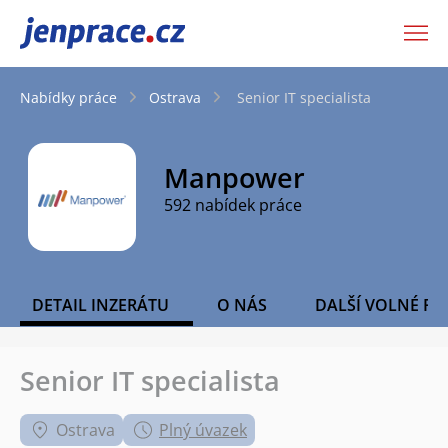
JenPráce.cz
Nabídky práce
Ostrava
Senior IT specialista
Manpower
592 nabídek práce
DETAIL INZERÁTU
O NÁS
DALŠÍ VOLNÉ PO
Senior IT specialista
Ostrava
Plný úvazek