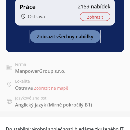
Práce
2159 nabídek
Ostrava
Zobrazit
Zobrazit všechny nabídky
Firma
ManpowerGroup s.r.o.
Lokalita
Ostrava
Zobrazit na mapě
Jazykové znalosti
Anglický jazyk
(Mírně pokročilý B1)
Do stabilní výrobní společnosti hledáme zkušeného IT