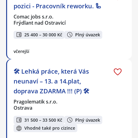
pozici - Pracovník reworku. 🦾
Comac jobs s.r.o.
Frýdlant nad Ostravicí
25 400 – 30 000 Kč
Plný úvazek
včerejší
🛠️ Lehká práce, která Vás
neunaví – 13. a 14.plat,
doprava ZDARMA !!! (P) 🛠️
Pragolematik s.r.o.
Ostrava
31 500 – 33 500 Kč
Plný úvazek
Vhodné také pro cizince