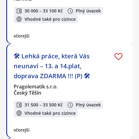
30 000 – 33 100 Kč
Plný úvazek
Vhodné také pro cizince
včerejší
🛠️ Lehká práce, která Vás
neunaví – 13. a 14.plat,
doprava ZDARMA !!! (P) 🛠️
Pragolematik s.r.o.
Český Těšín
31 500 – 33 500 Kč
Plný úvazek
Vhodné také pro cizince
včerejší