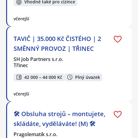
Vhodné také pro cizince
včerejší
TAVIČ | 35.000 Kč ČISTÉHO | 2
SMĚNNÝ PROVOZ | TŘINEC
SH Job Partners s.r.o.
Třinec
42 000 – 44 000 Kč
Plný úvazek
včerejší
🛠️ Obsluha strojů – montujete,
skládáte, vyděláváte! (M) 🛠️
Pragolematik s.r.o.