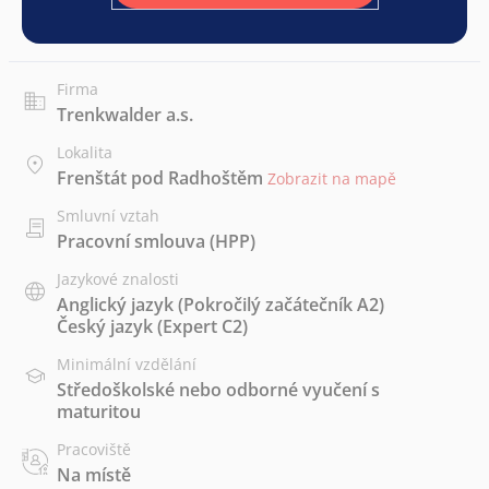
Firma
Trenkwalder a.s.
Lokalita
Frenštát pod Radhoštěm
Zobrazit na mapě
Smluvní vztah
Pracovní smlouva (HPP)
Jazykové znalosti
Anglický jazyk
(Pokročilý začátečník A2)
Český jazyk
(Expert C2)
Minimální vzdělání
Středoškolské nebo odborné vyučení s
maturitou
Pracoviště
Na místě