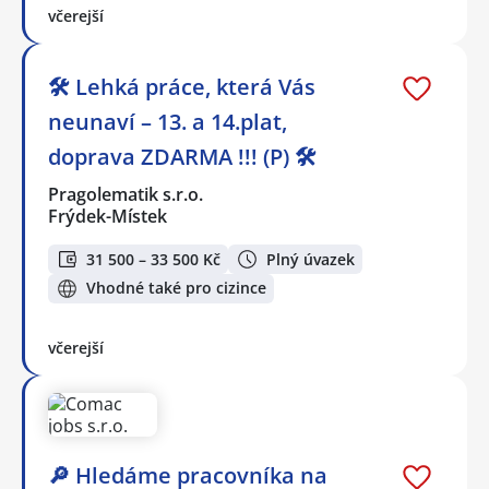
včerejší
🛠️ Lehká práce, která Vás
neunaví – 13. a 14.plat,
doprava ZDARMA !!! (P) 🛠️
Pragolematik s.r.o.
Frýdek-Místek
31 500 – 33 500 Kč
Plný úvazek
Vhodné také pro cizince
včerejší
🔎 Hledáme pracovníka na