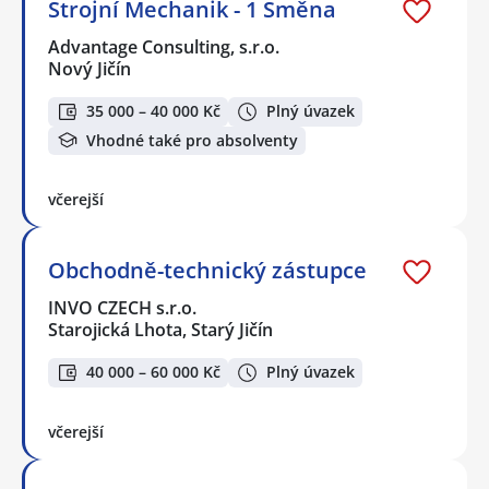
Strojní Mechanik - 1 Směna
Advantage Consulting, s.r.o.
Nový Jičín
35 000 – 40 000 Kč
Plný úvazek
Vhodné také pro absolventy
včerejší
Obchodně-technický zástupce
INVO CZECH s.r.o.
Starojická Lhota, Starý Jičín
40 000 – 60 000 Kč
Plný úvazek
včerejší