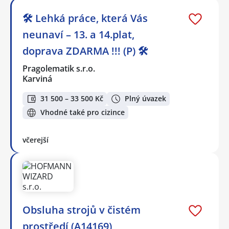
🛠️ Lehká práce, která Vás
neunaví – 13. a 14.plat,
doprava ZDARMA !!! (P) 🛠️
Pragolematik s.r.o.
Karviná
31 500 – 33 500 Kč
Plný úvazek
Vhodné také pro cizince
včerejší
Obsluha strojů v čistém
prostředí (A14169)