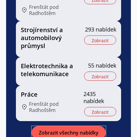
Zobrazit
Frenštát pod
Radhoštěm
Strojírenství a
293 nabídek
automobilový
Zobrazit
průmysl
Elektrotechnika a
55 nabídek
telekomunikace
Zobrazit
Práce
2435
nabídek
Frenštát pod
Radhoštěm
Zobrazit
Zobrazit všechny nabídky