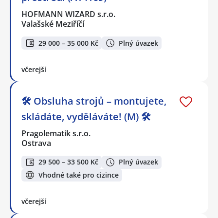
HOFMANN WIZARD s.r.o.
Valašské Meziříčí
29 000 – 35 000 Kč
Plný úvazek
včerejší
🛠️ Obsluha strojů – montujete,
skládáte, vyděláváte! (M) 🛠️
Pragolematik s.r.o.
Ostrava
29 500 – 33 500 Kč
Plný úvazek
Vhodné také pro cizince
včerejší