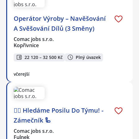
Operátor Výroby – Navěšování
A Svěšování Dílů (3 Směny)
Comac jobs s.r.o.
Kopřivnice
22 120 – 32 500 Kč
Plný úvazek
včerejší
🕵️‍♂️ Hledáme Posilu Do Týmu! -
Zámečník 🦾
Comac jobs s.r.o.
Fulnek