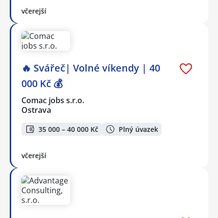
včerejší
🔥 Svářeč| Volné víkendy | 40
000 Kč 💰
Comac jobs s.r.o.
Ostrava
35 000 – 40 000 Kč
Plný úvazek
včerejší