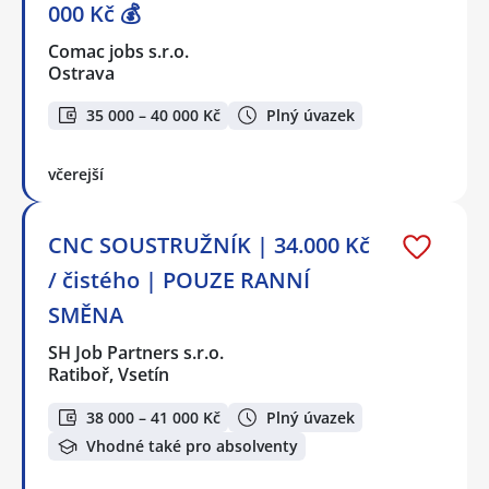
000 Kč 💰
Comac jobs s.r.o.
Ostrava
35 000 – 40 000 Kč
Plný úvazek
včerejší
CNC SOUSTRUŽNÍK | 34.000 Kč
/ čistého | POUZE RANNÍ
SMĚNA
SH Job Partners s.r.o.
Ratiboř, Vsetín
38 000 – 41 000 Kč
Plný úvazek
Vhodné také pro absolventy