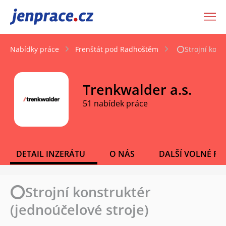
JenPráce.cz
Nabídky práce
Frenštát pod Radhoštěm
⭕Strojní konst
Trenkwalder a.s.
51 nabídek práce
DETAIL INZERÁTU
O NÁS
DALŠÍ VOLNÉ PO
⭕Strojní konstruktér
(jednoúčelové stroje)