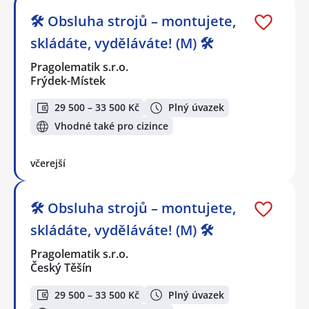
🛠️ Obsluha strojů – montujete,
skládáte, vyděláváte! (M) 🛠️
Pragolematik s.r.o.
Frýdek-Místek
29 500 – 33 500 Kč
Plný úvazek
Vhodné také pro cizince
včerejší
🛠️ Obsluha strojů – montujete,
skládáte, vyděláváte! (M) 🛠️
Pragolematik s.r.o.
Český Těšín
29 500 – 33 500 Kč
Plný úvazek