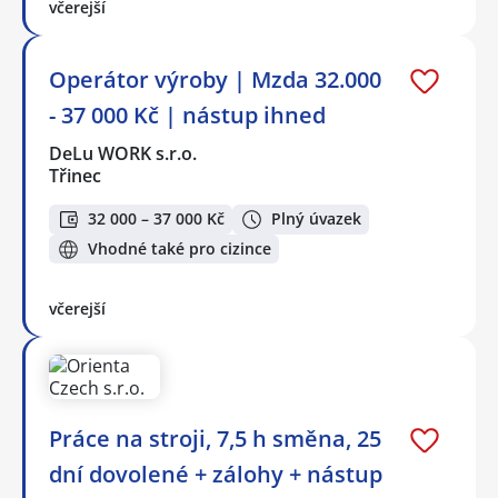
včerejší
Operátor výroby | Mzda 32.000
- 37 000 Kč | nástup ihned
DeLu WORK s.r.o.
Třinec
32 000 – 37 000 Kč
Plný úvazek
Vhodné také pro cizince
včerejší
Práce na stroji, 7,5 h směna, 25
dní dovolené + zálohy + nástup