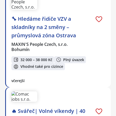
🔧 Hledáme řidiče VZV a
skladníky na 2 směny –
průmyslová zóna Ostrava
MAXIN'S People Czech, s.r.o.
Bohumín
32 000 – 38 000 Kč
Plný úvazek
Vhodné také pro cizince
včerejší
🔥 Svářeč| Volné víkendy | 40