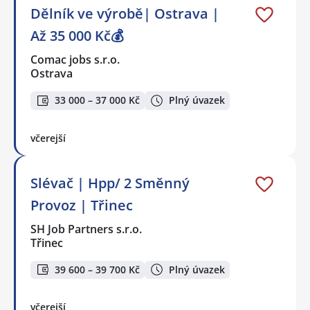
Dělník ve výrobě| Ostrava |
Až 35 000 Kč💰
Comac jobs s.r.o.
Ostrava
33 000 – 37 000 Kč
Plný úvazek
včerejší
Slévač | Hpp/ 2 Směnný
Provoz | Třinec
SH Job Partners s.r.o.
Třinec
39 600 – 39 700 Kč
Plný úvazek
včerejší