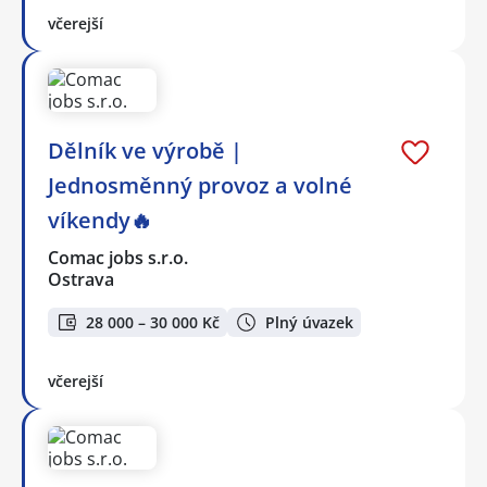
včerejší
Dělník ve výrobě |
Jednosměnný provoz a volné
víkendy🔥
Comac jobs s.r.o.
Ostrava
28 000 – 30 000 Kč
Plný úvazek
včerejší