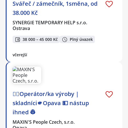
Svářeč / zámečník, 1směna, od
38.000 Kč
SYNERGIE TEMPORARY HELP s.r.o.
Ostrava
38 000 – 45 000 Kč
Plný úvazek
včerejší
👷‍♂️Operátor/ka výroby |
skladníci🫵Opava 💵 nástup
ihned 👷
MAXIN'S People Czech, s.r.o.
Opava