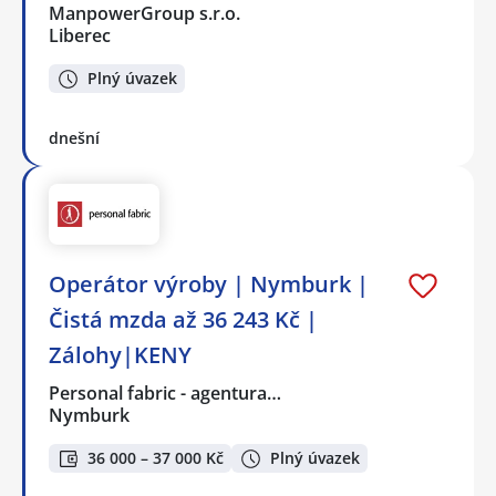
ManpowerGroup s.r.o.
Liberec
Plný úvazek
dnešní
Operátor výroby | Nymburk |
Čistá mzda až 36 243 Kč |
Zálohy|KENY
Personal fabric - agentura…
Nymburk
36 000 – 37 000 Kč
Plný úvazek