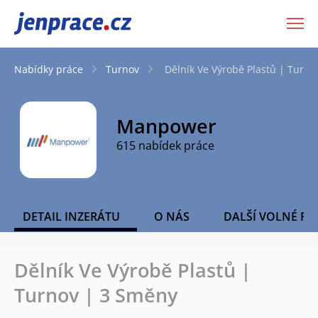
JenPráce.cz
Nabídky práce
Turnov
Dělník Ve Výrobě Plastů | Turn
Manpower
615 nabídek práce
DETAIL INZERÁTU
O NÁS
DALŠÍ VOLNÉ PO
Dělník Ve Výrobě Plastů |
Turnov | 3 Směny