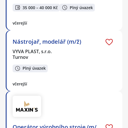
35 000 – 40 000 Kč
Plný úvazek
včerejší
Nástrojař, modelář (m/ž)
VYVA PLAST, s.r.o.
Turnov
Plný úvazek
včerejší
Operátor výrobního stroje (m/