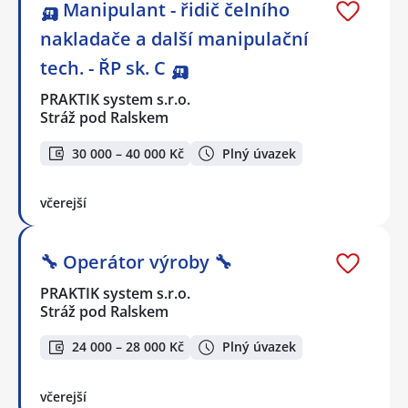
🛺 Manipulant - řidič čelního
nakladače a další manipulační
tech. - ŘP sk. C 🛺
PRAKTIK system s.r.o.
Stráž pod Ralskem
30 000 – 40 000 Kč
Plný úvazek
včerejší
🔧 Operátor výroby 🔧
PRAKTIK system s.r.o.
Stráž pod Ralskem
24 000 – 28 000 Kč
Plný úvazek
včerejší