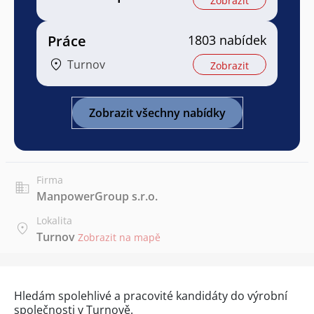
Zobrazit
Práce
1803 nabídek
Turnov
Zobrazit
Zobrazit všechny nabídky
Firma
ManpowerGroup s.r.o.
Lokalita
Turnov
Zobrazit na mapě
Hledám spolehlivé a pracovité kandidáty do výrobní
společnosti v Turnově.