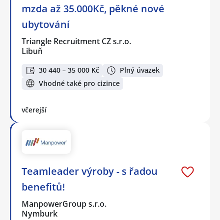
mzda až 35.000Kč, pěkné nové
ubytování
Triangle Recruitment CZ s.r.o.
Libuň
30 440 – 35 000 Kč
Plný úvazek
Vhodné také pro cizince
včerejší
Teamleader výroby - s řadou
benefitů!
ManpowerGroup s.r.o.
Nymburk