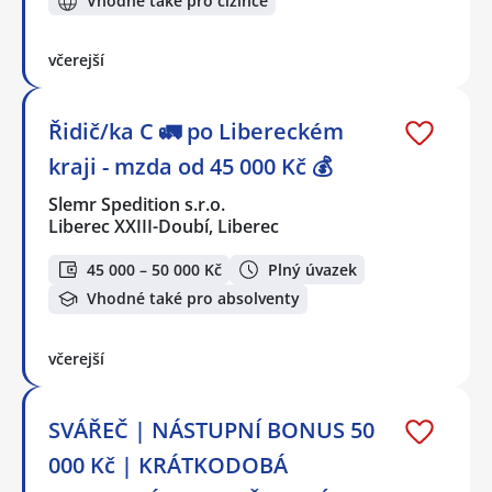
Vhodné také pro cizince
včerejší
Řidič/ka C 🚛 po Libereckém
kraji - mzda od 45 000 Kč 💰
Slemr Spedition s.r.o.
Liberec XXIII-Doubí, Liberec
45 000 – 50 000 Kč
Plný úvazek
Vhodné také pro absolventy
včerejší
SVÁŘEČ | NÁSTUPNÍ BONUS 50
000 Kč | KRÁTKODOBÁ