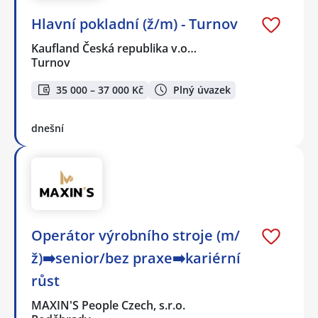
Hlavní pokladní (ž/m) - Turnov
Kaufland Česká republika v.o…
Turnov
35 000 – 37 000 Kč
Plný úvazek
dnešní
Operátor výrobního stroje (m/
ž)➡️senior/bez praxe➡️kariérní
růst
MAXIN'S People Czech, s.r.o.