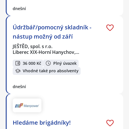
dnešní
Údržbář/pomocný skladník -
nástup možný od září
JEŠTĚD, spol. s r.o.
Liberec XIX-Horní Hanychov,…
36 000 Kč
Plný úvazek
Vhodné také pro absolventy
dnešní
Hledáme brigádníky!