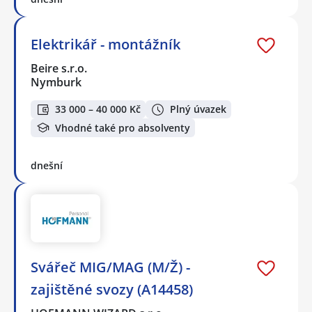
Elektrikář - montážník
Beire s.r.o.
Nymburk
33 000 – 40 000 Kč
Plný úvazek
Vhodné také pro absolventy
dnešní
Svářeč MIG/MAG (M/Ž) -
zajištěné svozy (A14458)