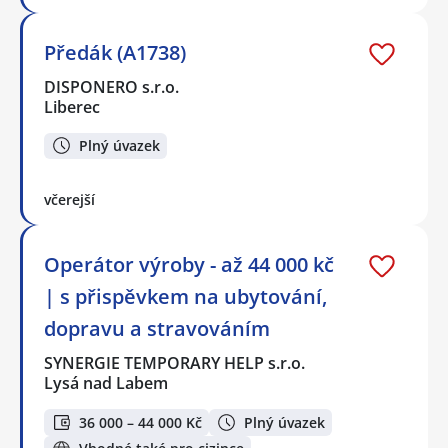
Předák (A1738)
DISPONERO s.r.o.
Liberec
Plný úvazek
včerejší
Operátor výroby - až 44 000 kč
| s přispěvkem na ubytování,
dopravu a stravováním
SYNERGIE TEMPORARY HELP s.r.o.
Lysá nad Labem
36 000 – 44 000 Kč
Plný úvazek