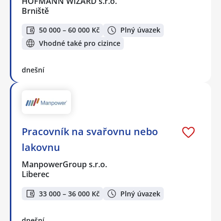
HOFMANN WIZARD s.r.o.
Brniště
50 000 – 60 000 Kč
Plný úvazek
Vhodné také pro cizince
dnešní
Pracovník na svařovnu nebo
lakovnu
ManpowerGroup s.r.o.
Liberec
33 000 – 36 000 Kč
Plný úvazek
dnešní