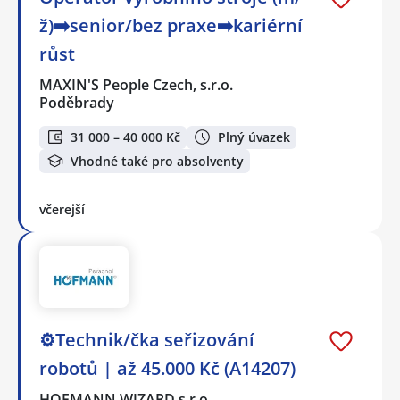
ž)➡️senior/bez praxe➡️kariérní
růst
MAXIN'S People Czech, s.r.o.
Poděbrady
31 000 – 40 000 Kč
Plný úvazek
Vhodné také pro absolventy
včerejší
⚙️Technik/čka seřizování
robotů | až 45.000 Kč (A14207)
HOFMANN WIZARD s.r.o.