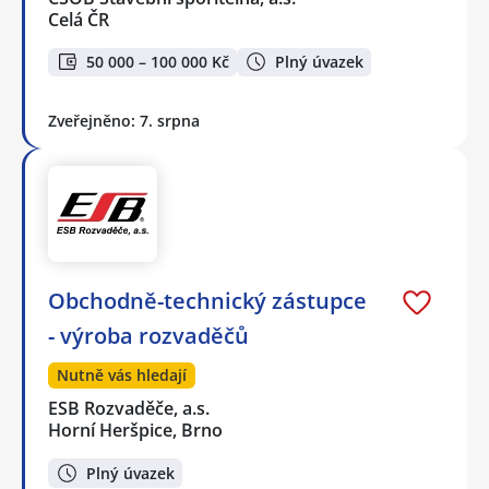
Celá ČR
50 000 – 100 000 Kč
Plný úvazek
Zveřejněno: 7. srpna
Obchodně-technický zástupce
- výroba rozvaděčů
Nutně vás hledají
ESB Rozvaděče, a.s.
Horní Heršpice, Brno
Plný úvazek