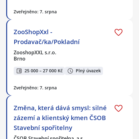
Zveřejněno: 7. srpna
ZooShopXxl -
Prodavač/ka/Pokladní
ZooshopXXL s.r.o.
Brno
25 000 – 27 000 Kč
Plný úvazek
Zveřejněno: 7. srpna
Změna, která dává smysl: silné
zázemí a klientský kmen ČSOB
Stavební spořitelny
ČSOB Stavební spořitelna, a.s.