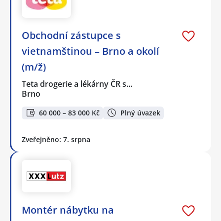
Obchodní zástupce s
vietnamštinou – Brno a okolí
(m/ž)
Teta drogerie a lékárny ČR s…
Brno
60 000 – 83 000 Kč
Plný úvazek
Zveřejněno: 7. srpna
Montér nábytku na