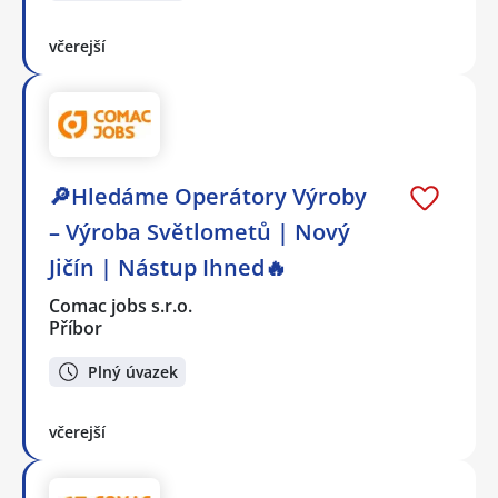
včerejší
🔎Hledáme Operátory Výroby
– Výroba Světlometů | Nový
Jičín | Nástup Ihned🔥
Comac jobs s.r.o.
Příbor
Plný úvazek
včerejší