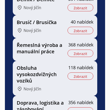
Nový Jičín
Zobrazit
Brusič / Brusička
40 nabídek
Nový Jičín
Zobrazit
Řemeslná výroba a
368 nabídek
manuální práce
Zobrazit
Obsluha
118 nabídek
vysokozdvižných
Zobrazit
vozíků
Nový Jičín
Doprava, logistika a
356 nabídek
zásobování