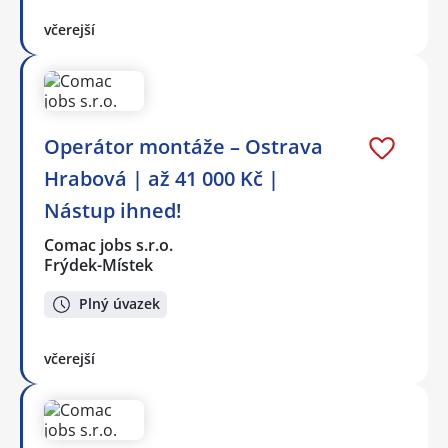
včerejší
Operátor montáže – Ostrava
Hrabová | až 41 000 Kč |
Nástup ihned!
Comac jobs s.r.o.
Frýdek-Místek
Plný úvazek
včerejší