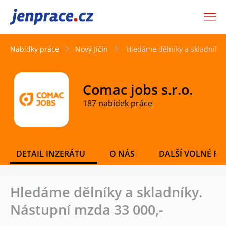
JenPráce.cz
Nabídky práce
Nový Jičín
Hledáme dělníky a skladníky.
Comac jobs s.r.o.
187 nabídek práce
DETAIL INZERÁTU
O NÁS
DALŠÍ VOLNÉ PO
Hledáme dělníky a skladníky.
Nástupní mzda 33 000,-