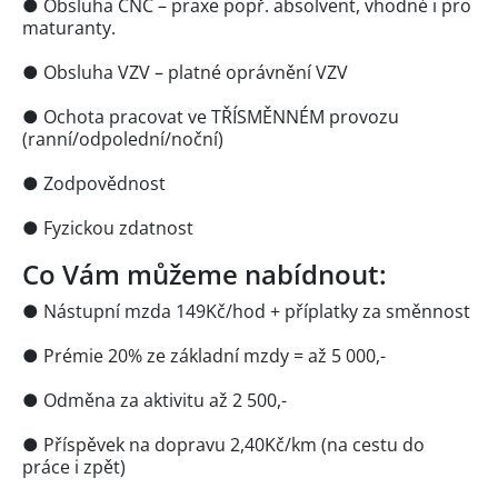
● Obsluha CNC – praxe popř. absolvent, vhodné i pro
maturanty.
● Obsluha VZV – platné oprávnění VZV
● Ochota pracovat ve TŘÍSMĚNNÉM provozu
(ranní/odpolední/noční)
● Zodpovědnost
● Fyzickou zdatnost
Co Vám můžeme nabídnout:
● Nástupní mzda 149Kč/hod + příplatky za směnnost
● Prémie 20% ze základní mzdy = až 5 000,-
● Odměna za aktivitu až 2 500,-
● Příspěvek na dopravu 2,40Kč/km (na cestu do
práce i zpět)