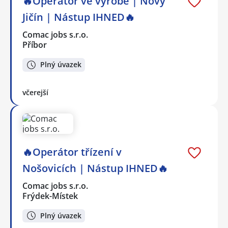
🔥Operátor ve výrobě | Nový
Jičín | Nástup IHNED🔥
Comac jobs s.r.o.
Příbor
Plný úvazek
včerejší
🔥Operátor třízení v
Nošovicích | Nástup IHNED🔥
Comac jobs s.r.o.
Frýdek-Místek
Plný úvazek