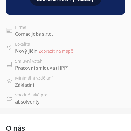
Firma
Comac jobs s.r.o.
Lokalita
Nový Jičín
Zobrazit na mapě
Smluvní vztah
Pracovní smlouva (HPP)
Minimální vzdělání
Základní
Vhodné také pro
absolventy
O nás