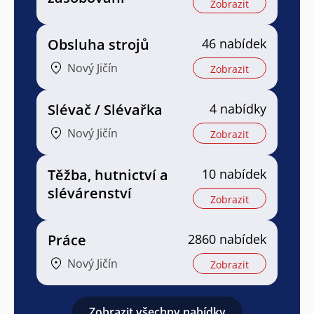
Zobrazit
Obsluha strojů
46 nabídek
Nový Jičín
Zobrazit
Slévač / Slévařka
4 nabídky
Nový Jičín
Zobrazit
Těžba, hutnictví a
10 nabídek
slévárenství
Zobrazit
Práce
2860 nabídek
Nový Jičín
Zobrazit
Zobrazit všechny nabídky