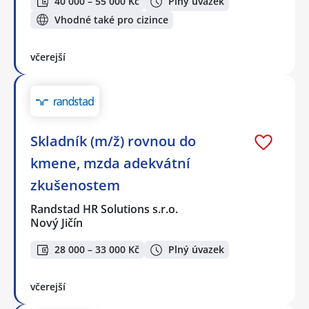
40 000 – 55 000 Kč
Plný úvazek
Vhodné také pro cizince
včerejší
Skladník (m/ž) rovnou do
kmene, mzda adekvátní
zkušenostem
Randstad HR Solutions s.r.o.
Nový Jičín
28 000 – 33 000 Kč
Plný úvazek
včerejší