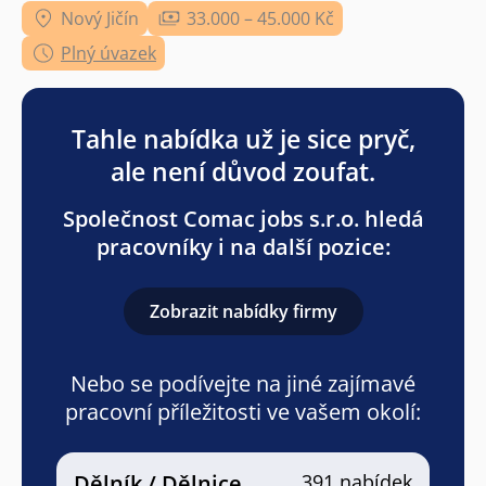
Nový Jičín
33.000 – 45.000 Kč
Plný úvazek
Tahle nabídka už je sice pryč,
ale není důvod zoufat.
Společnost Comac jobs s.r.o. hledá
pracovníky i na další pozice:
Zobrazit nabídky firmy
Nebo se podívejte na jiné zajímavé
pracovní příležitosti ve vašem okolí:
Dělník / Dělnice
391 nabídek