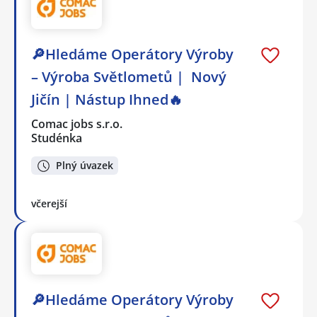
🔎Hledáme Operátory Výroby
– Výroba Světlometů | Nový
Jičín | Nástup Ihned🔥
Comac jobs s.r.o.
Studénka
Plný úvazek
včerejší
🔎Hledáme Operátory Výroby