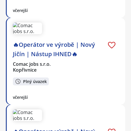
včerejší
🔥Operátor ve výrobě | Nový
Jičín | Nástup IHNED🔥
Comac jobs s.r.o.
Kopřivnice
Plný úvazek
včerejší