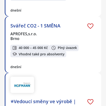
dnešní
Svářeč CO2 - 1 SMĚNA
APROFES,s.r.o.
Brno
40 000 – 45 000 Kč
Plný úvazek
Vhodné také pro absolventy
dnešní
⭐Vedoucí směny ve výrobě |