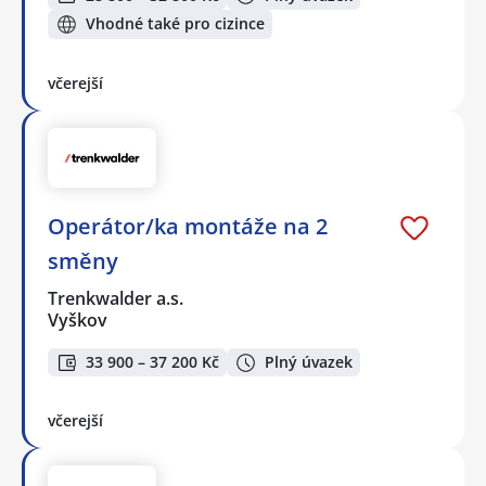
Vhodné také pro cizince
včerejší
Operátor/ka montáže na 2
směny
Trenkwalder a.s.
Vyškov
33 900 – 37 200 Kč
Plný úvazek
včerejší