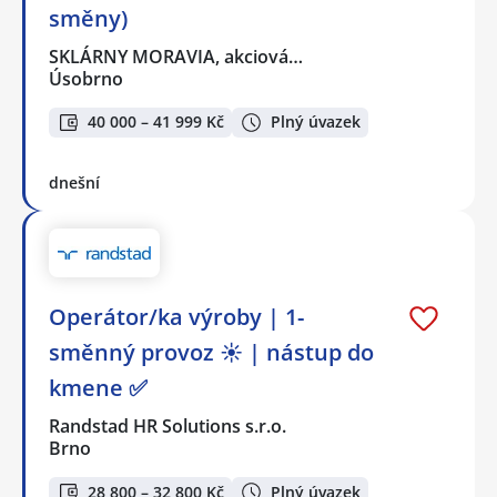
směny)
SKLÁRNY MORAVIA, akciová…
Úsobrno
40 000 – 41 999 Kč
Plný úvazek
dnešní
Operátor/ka výroby | 1-
směnný provoz ☀️ | nástup do
kmene ✅
Randstad HR Solutions s.r.o.
Brno
28 800 – 32 800 Kč
Plný úvazek