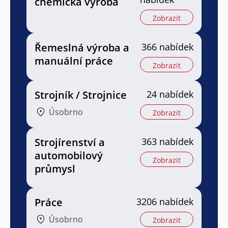
chemická výroba
Zobrazit
Řemeslná výroba a
366 nabídek
manuální práce
Zobrazit
Strojník / Strojnice
24 nabídek
Úsobrno
Zobrazit
Strojírenství a
363 nabídek
automobilový
Zobrazit
průmysl
Práce
3206 nabídek
Úsobrno
Zobrazit