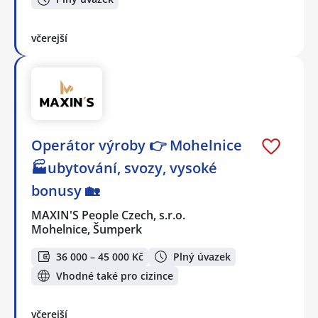
včerejší
Operátor výroby 👉 Mohelnice
🏭ubytování, svozy, vysoké
bonusy 🏡
MAXIN'S People Czech, s.r.o.
Mohelnice, Šumperk
36 000 – 45 000 Kč
Plný úvazek
Vhodné také pro cizince
včerejší