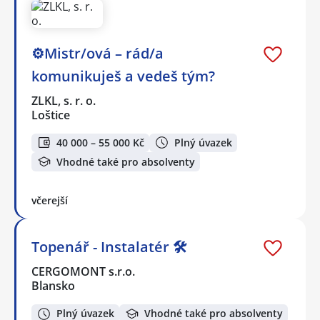
⚙️Mistr/ová – rád/a
komunikuješ a vedeš tým?
ZLKL, s. r. o.
Loštice
40 000 – 55 000 Kč
Plný úvazek
Vhodné také pro absolventy
včerejší
Topenář - Instalatér 🛠️
CERGOMONT s.r.o.
Blansko
Plný úvazek
Vhodné také pro absolventy