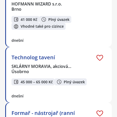
HOFMANN WIZARD s.r.o.
Brno
41 000 Kč
Plný úvazek
Vhodné také pro cizince
dnešní
Technolog tavení
SKLÁRNY MORAVIA, akciová…
Úsobrno
45 000 – 65 000 Kč
Plný úvazek
dnešní
Formař - nástrojař (ranní