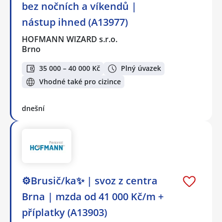
bez nočních a víkendů |
nástup ihned (A13977)
HOFMANN WIZARD s.r.o.
Brno
35 000 – 40 000 Kč
Plný úvazek
Vhodné také pro cizince
dnešní
⚙️Brusič/ka✨ | svoz z centra
Brna | mzda od 41 000 Kč/m +
příplatky (A13903)