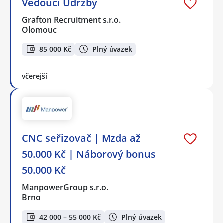
Vedoucí Údržby
Grafton Recruitment s.r.o.
Olomouc
85 000 Kč
Plný úvazek
včerejší
CNC seřizovač | Mzda až
50.000 Kč | Náborový bonus
50.000 Kč
ManpowerGroup s.r.o.
Brno
42 000 – 55 000 Kč
Plný úvazek