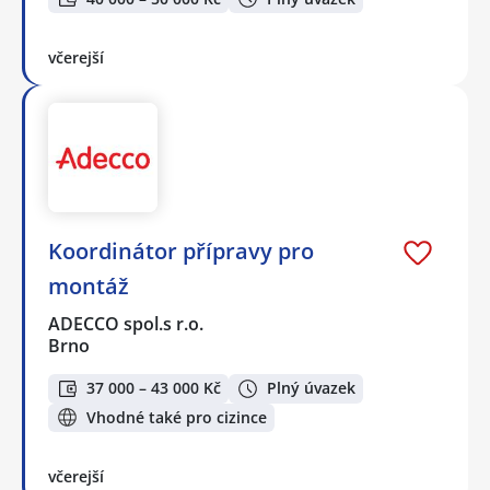
včerejší
Koordinátor přípravy pro
montáž
ADECCO spol.s r.o.
Brno
37 000 – 43 000 Kč
Plný úvazek
Vhodné také pro cizince
včerejší