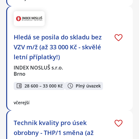
Hledá se posila do skladu bez
VZV m/ž (až 33 000 Kč - skvělé
letní příplatky!)
INDEX NOSLUŠ s.r.o.
Brno
28 600 – 33 000 Kč
Plný úvazek
včerejší
Technik kvality pro úsek
obrobny - THP/1 směna (až