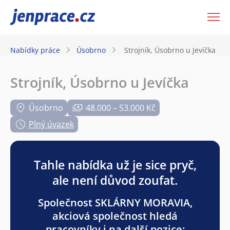
JenPráce.cz
Nabídky práce
Úsobrno
Strojník, Úsobrno u Jevíčka
Strojník, Úsobrno u Jevíčka
Úsobrno
48.000 – 53.000 Kč
Plný úvazek
Tahle nabídka už je sice pryč,
ale není důvod zoufat.
Společnost SKLÁRNY MORAVIA,
akciová společnost hledá
pracovníky i na další pozice: