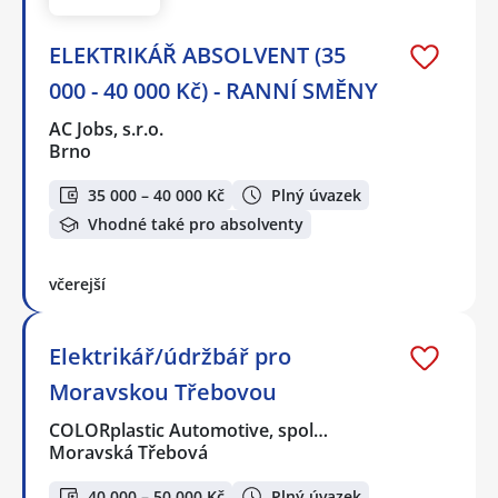
ELEKTRIKÁŘ ABSOLVENT (35
000 - 40 000 Kč) - RANNÍ SMĚNY
AC Jobs, s.r.o.
Brno
35 000 – 40 000 Kč
Plný úvazek
Vhodné také pro absolventy
včerejší
Elektrikář/údržbář pro
Moravskou Třebovou
COLORplastic Automotive, spol…
Moravská Třebová
40 000 – 50 000 Kč
Plný úvazek