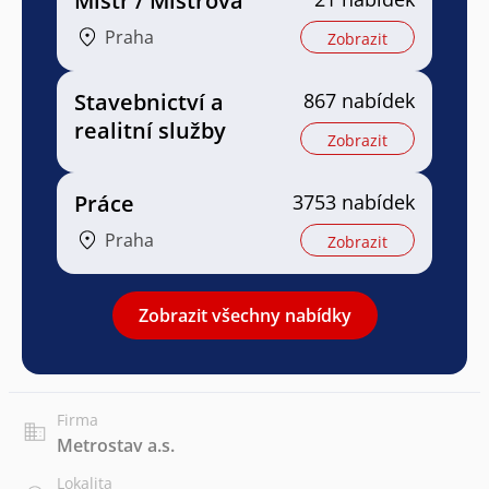
Mistr / Mistrová
Praha
Zobrazit
Stavebnictví a
867 nabídek
realitní služby
Zobrazit
Práce
3753 nabídek
Praha
Zobrazit
Zobrazit všechny nabídky
Firma
Metrostav a.s.
Lokalita