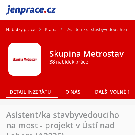
JenPráce.cz
Nabídky práce
Praha
Asistent/ka stavbyvedoucího na m
Skupina Metrostav
38 nabídek práce
DETAIL INZERÁTU
O NÁS
DALŠÍ VOLNÉ PO
Asistent/ka stavbyvedoucího
na most - projekt v Ústí nad