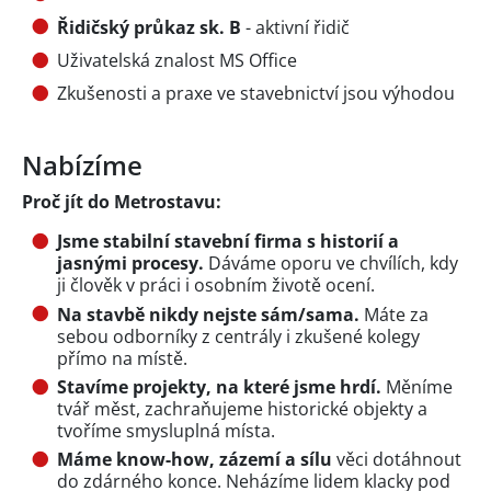
Řidičský průkaz sk. B
- aktivní řidič
Uživatelská znalost MS Office
Zkušenosti a praxe ve stavebnictví jsou výhodou
Nabízíme
Proč jít do Metrostavu:
Jsme stabilní stavební firma s historií a
jasnými procesy.
Dáváme oporu ve chvílích, kdy
ji člověk v práci i osobním životě ocení.
Na stavbě nikdy nejste sám/sama.
Máte za
sebou odborníky z centrály i zkušené kolegy
přímo na místě.
Stavíme projekty, na které jsme hrdí.
Měníme
tvář měst, zachraňujeme historické objekty a
tvoříme smysluplná místa.
Máme know-how, zázemí a sílu
věci dotáhnout
do zdárného konce. Neházíme lidem klacky pod