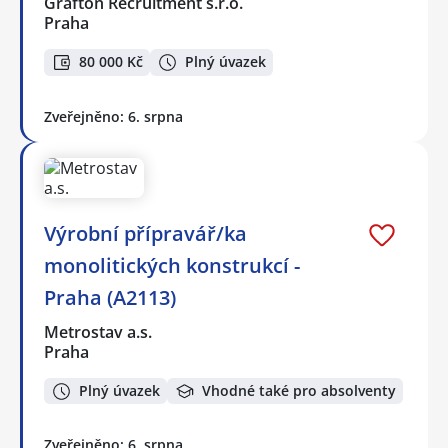
Grafton Recruitment s.r.o.
Praha
80 000 Kč
Plný úvazek
Zveřejněno: 6. srpna
Výrobní přípravář/ka
monolitických konstrukcí -
Praha (A2113)
Metrostav a.s.
Praha
Plný úvazek
Vhodné také pro absolventy
Zveřejněno: 6. srpna