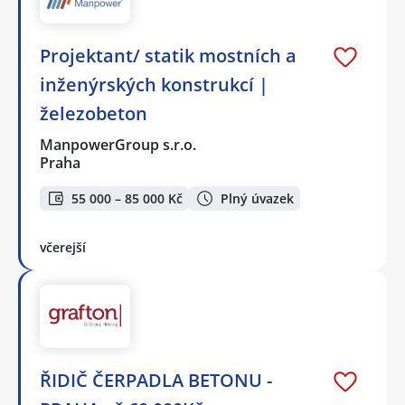
Projektant/ statik mostních a
inženýrských konstrukcí |
železobeton
ManpowerGroup s.r.o.
Praha
55 000 – 85 000 Kč
Plný úvazek
včerejší
ŘIDIČ ČERPADLA BETONU -