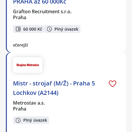
PRAHA až 60 000Kč
Grafton Recruitment s.r.o.
Praha
60 000 Kč
Plný úvazek
včerejší
Mistr - strojař (M/Ž) - Praha 5
Lochkov (A2144)
Metrostav a.s.
Praha
Plný úvazek