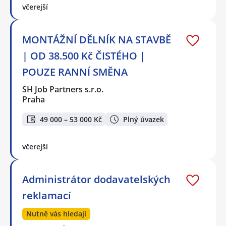
včerejší
MONTÁŽNÍ DĚLNÍK NA STAVBĚ
| OD 38.500 Kč ČISTÉHO |
POUZE RANNÍ SMĚNA
SH Job Partners s.r.o.
Praha
49 000 – 53 000 Kč
Plný úvazek
včerejší
Administrátor dodavatelských
reklamací
Nutně vás hledají