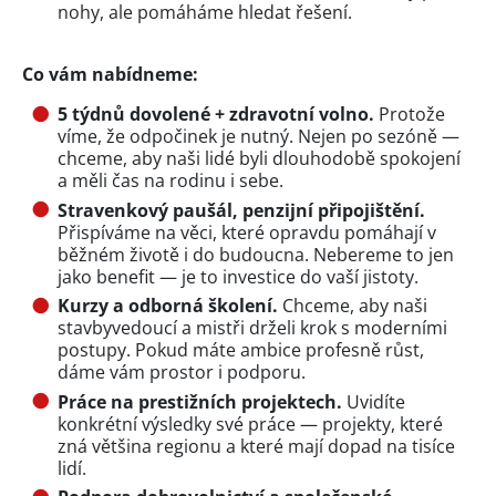
nohy, ale pomáháme hledat řešení.
Co vám nabídneme:
5 týdnů dovolené + zdravotní volno.
Protože
víme, že odpočinek je nutný. Nejen po sezóně —
chceme, aby naši lidé byli dlouhodobě spokojení
a měli čas na rodinu i sebe.
Stravenkový paušál, penzijní připojištění.
Přispíváme na věci, které opravdu pomáhají v
běžném životě i do budoucna. Nebereme to jen
jako benefit — je to investice do vaší jistoty.
Kurzy a odborná školení.
Chceme, aby naši
stavbyvedoucí a mistři drželi krok s moderními
postupy. Pokud máte ambice profesně růst,
dáme vám prostor i podporu.
Práce na prestižních projektech.
Uvidíte
konkrétní výsledky své práce — projekty, které
zná většina regionu a které mají dopad na tisíce
lidí.