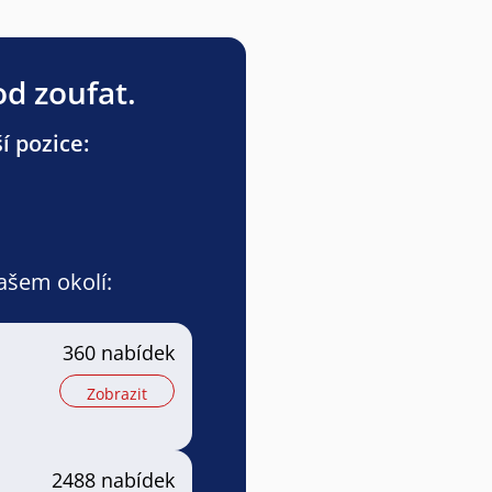
od zoufat.
í pozice:
vašem okolí:
360 nabídek
Zobrazit
2488 nabídek