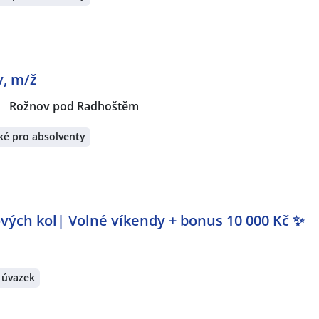
, m/ž
|
Rožnov pod Radhoštěm
ké pro absolventy
vých kol| Volné víkendy + bonus 10 000 Kč ✨
 úvazek