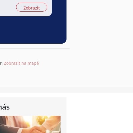
Zobrazit
ěm
Zobrazit na mapě
nás