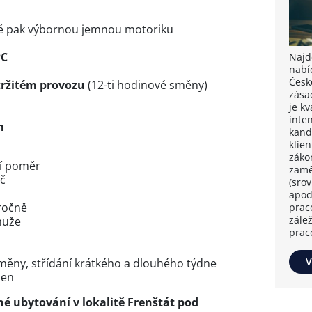
ště pak výbornou jemnou motoriku
PC
Najdě
nabí
Česk
tržitém provozu
(12-ti hodinové směny)
zása
je k
inten
m
kand
klie
záko
ní poměr
zamě
Kč
(sro
apod
 ročně
prac
zále
muže
prac
V
směny, střídání krátkého a dlouhého týdne
men
é ubytování v lokalitě Frenštát pod