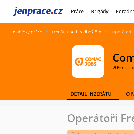
JenPráce.cz
Práce
Brigády
Poradn
Nabídky práce
Frenštát pod Radhoštěm
Operátoři F
Coma
209 nabí
DETAIL INZERÁTU
O 
Operátoři Fre