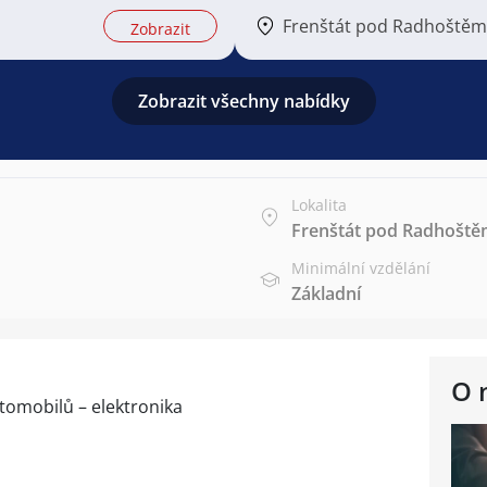
Frenštát pod Radhoštěm
Zobrazit
Zobrazit všechny nabídky
Lokalita
Frenštát pod Radhošt
Minimální vzdělání
Základní
O 
omobilů – elektronika