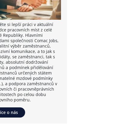
te si lepší práci v aktuální
dce pracovních míst z celé
é Republiky. Hlavními
dami společnosti Comac Jobs,
valitní výběr zaměstnanců,
zivní komunikace, a to jak s
idáty, se zaměstnanci, tak s
nty, absolutní dodržování
nů a podmínek přidělování
stnanců určených státem
vnatelné mzdové podmínky
.), a podpora zaměstnanců v
ovních či pracovněprávních
žitostech po celou dobu
ovního poměru.
íce o nás