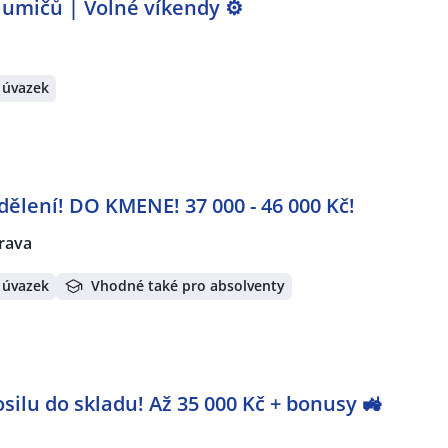
lumičů | Volné víkendy ⚙️
 úvazek
dělení! DO KMENE! 37 000 - 46 000 Kč!
rava
 úvazek
Vhodné také pro absolventy
ilu do skladu! Až 35 000 Kč + bonusy 🚜