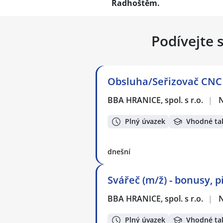
Radhoštěm.
Podívejte 
Obsluha/Seřizovač CNC 
BBA HRANICE, spol. s r.o.
|
N
Plný úvazek
Vhodné ta
dnešní
Svářeč (m/ž) - bonusy, p
BBA HRANICE, spol. s r.o.
|
N
Plný úvazek
Vhodné ta