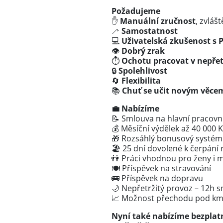
Požadujeme
✋
Manuální zručnost
, zvlá
🦯
Samostatnost
💻
Uživatelská zkušenost s 
👁️
Dobrý zrak
⏱️
Ochotu pracovat v nepře
🔒
Spolehlivost
🔄
Flexibilita
📚
Chuť se učit novým věce
💼 Nabízíme
📝 Smlouva na hlavní pracov
💰 Měsíční výdělek až 40 000 
🎁 Rozsáhlý bonusový systém
🏖️ 25 dní dovolené k čerpání
👫 Práci vhodnou pro ženy i 
🍽️ Příspěvek na stravování
🚌 Příspěvek na dopravu
🌙 Nepřetržitý provoz – 12h 
📈 Možnost přechodu pod k
Nyní také nabízíme bezplatn