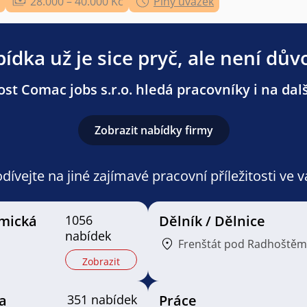
28.000 – 40.000 Kč
Plný úvazek
ídka už je sice pryč, ale není dův
st Comac jobs s.r.o. hledá pracovníky i na dalš
Zobrazit nabídky firmy
ívejte na jiné zajímavé pracovní příležitosti ve 
mická
1056
Dělník / Dělnice
nabídek
Frenštát pod Radhoštěm
Zobrazit
a
351 nabídek
Práce