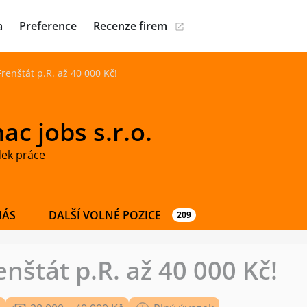
a
Preference
Recenze firem
renštát p.R. až 40 000 Kč!
c jobs s.r.o.
dek práce
NÁS
DALŠÍ VOLNÉ POZICE
209
nštát p.R. až 40 000 Kč!