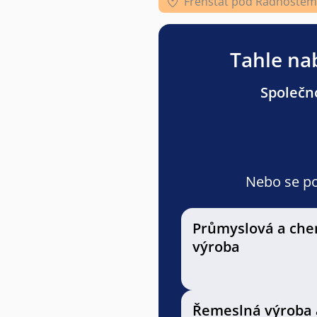
Frenštát pod Radhoštěm
Tahle nab
Společno
Nebo se pod
Průmyslová a che
výroba
Řemeslná výroba 