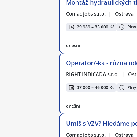
Montáž hydraulických t
Comac jobs s.r.o.
|
Ostrava
29 989 – 35 000 Kč
Plný
dnešní
Operátor/-ka - různá od
RIGHT INDICADA s.r.o.
|
Ost
37 000 – 46 000 Kč
Plný
dnešní
Umíš s VZV? Hledáme pos
Comac jobs s.r.o.
|
Ostrava