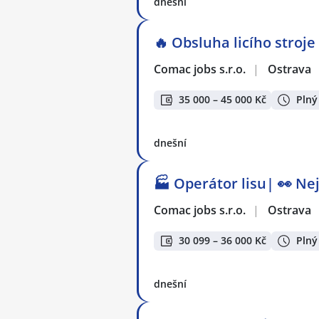
dnešní
🔥 Obsluha licího stroj
Comac jobs s.r.o.
|
Ostrava
35 000 – 45 000 Kč
Plný
dnešní
🏭 Operátor lisu| 👀 Ne
Comac jobs s.r.o.
|
Ostrava
30 099 – 36 000 Kč
Plný
dnešní