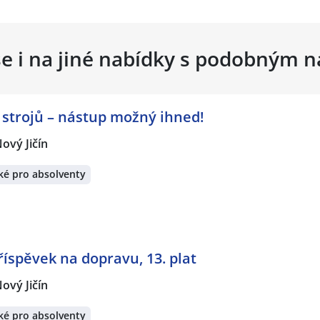
se i na jiné nabídky s podobným 
strojů – nástup možný ihned!
ový Jičín
ké pro absolventy
říspěvek na dopravu, 13. plat
ový Jičín
ké pro absolventy