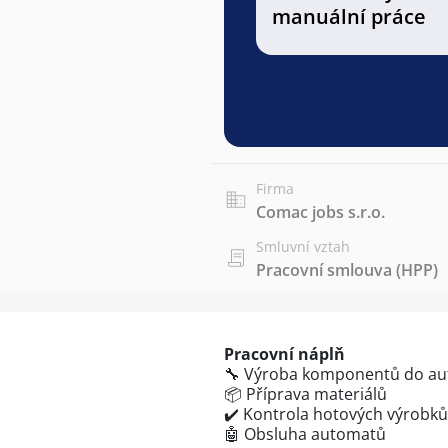
manuální práce
Firma
Comac jobs s.r.o.
Smluvní vztah
Pracovní smlouva (HPP)
Pracovní náplň
🔧 Výroba komponentů do aut
📦 Příprava materiálů
✔️ Kontrola hotových výrobků
🤖 Obsluha automatů