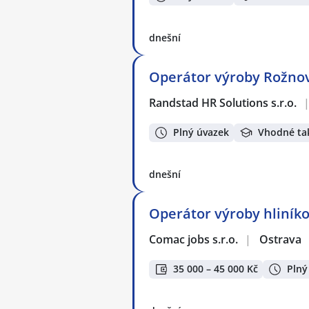
dnešní
Operátor výroby Rožnov
Randstad HR Solutions s.r.o.
Plný úvazek
Vhodné ta
dnešní
Operátor výroby hliníko
Comac jobs s.r.o.
|
Ostrava
35 000 – 45 000 Kč
Plný