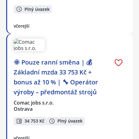
Plný úvazek
včerejší
🌞 Pouze ranní směna | 💰
Základní mzda 33 753 Kč +
bonus až 10 % | 🔧 Operátor
výroby – předmontáž strojů
Comac jobs s.r.o.
Ostrava
34 753 Kč
Plný úvazek
včerejší