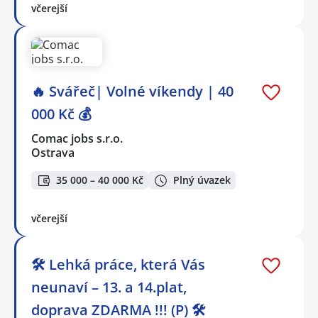
včerejší
🔥 Svářeč| Volné víkendy | 40
000 Kč 💰
Comac jobs s.r.o.
Ostrava
35 000 – 40 000 Kč
Plný úvazek
včerejší
🛠️ Lehká práce, která Vás
neunaví – 13. a 14.plat,
doprava ZDARMA !!! (P) 🛠️