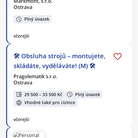
Markmont, s.r.o.
Ostrava
Plný úvazek
včerejší
🛠️ Obsluha strojů – montujete,
skládáte, vyděláváte! (M) 🛠️
Pragolematik s.r.o.
Ostrava
29 500 – 33 500 Kč
Plný úvazek
Vhodné také pro cizince
včerejší