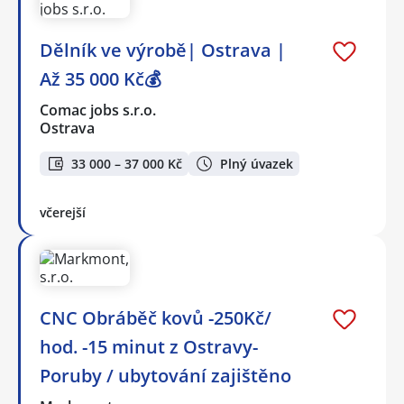
Dělník ve výrobě| Ostrava |
Až 35 000 Kč💰
Comac jobs s.r.o.
Ostrava
33 000 – 37 000 Kč
Plný úvazek
včerejší
CNC Obráběč kovů -250Kč/
hod. -15 minut z Ostravy-
Poruby / ubytování zajištěno