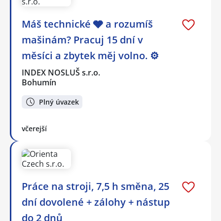
Máš technické 🩶 a rozumíš
mašinám? Pracuj 15 dní v
měsíci a zbytek měj volno. ⚙
INDEX NOSLUŠ s.r.o.
Bohumín
Plný úvazek
včerejší
Práce na stroji, 7,5 h směna, 25
dní dovolené + zálohy + nástup
do 2 dnů