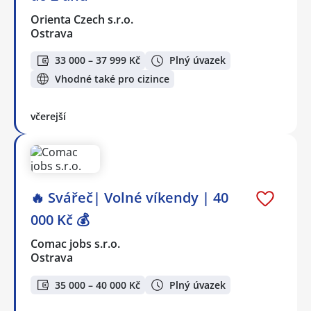
Orienta Czech s.r.o.
Ostrava
33 000 – 37 999 Kč
Plný úvazek
Vhodné také pro cizince
včerejší
🔥 Svářeč| Volné víkendy | 40
000 Kč 💰
Comac jobs s.r.o.
Ostrava
35 000 – 40 000 Kč
Plný úvazek