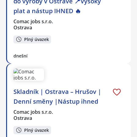
do výroby v Ostravě 📍Vysoký
plat a nástup IHNED 🔥
Comac jobs s.r.o.
Ostrava
Plný úvazek
dnešní
Skladník | Ostrava – Hrušov |
Denní směny |Nástup ihned
Comac jobs s.r.o.
Ostrava
Plný úvazek