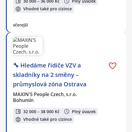
30 000 – 36 000 Kč
Plný úvazek
Vhodné také pro cizince
včerejší
🔧 Hledáme řidiče VZV a
skladníky na 2 směny –
průmyslová zóna Ostrava
MAXIN'S People Czech, s.r.o.
Bohumín
32 000 – 38 000 Kč
Plný úvazek
Vhodné také pro cizince