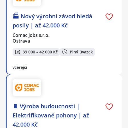
🏭 Nový výrobní závod hledá
posily | až 42.000 Kč
Comac jobs s.r.o.
Ostrava
39 000 – 42 000 Kč
Plný úvazek
včerejší
🔋 Výroba budoucnosti |
Elektrifikované pohony | až
42.000 Kč