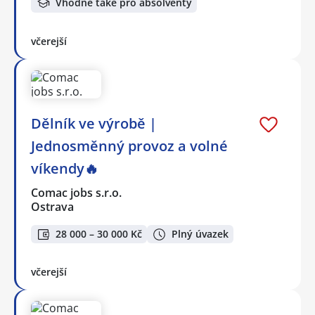
Vhodné také pro absolventy
včerejší
Dělník ve výrobě |
Jednosměnný provoz a volné
víkendy🔥
Comac jobs s.r.o.
Ostrava
28 000 – 30 000 Kč
Plný úvazek
včerejší