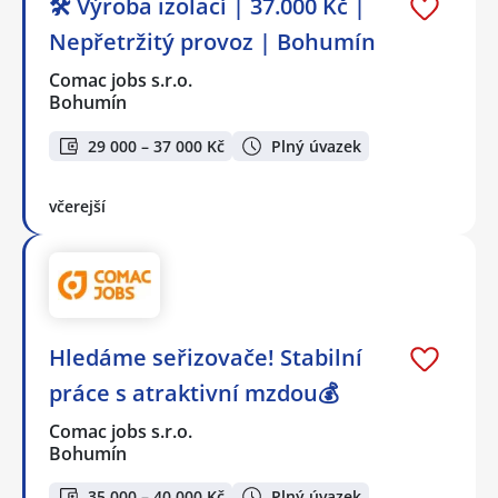
🛠️ Výroba izolací | 37.000 Kč |
Nepřetržitý provoz | Bohumín
Comac jobs s.r.o.
Bohumín
29 000 – 37 000 Kč
Plný úvazek
včerejší
Hledáme seřizovače! Stabilní
práce s atraktivní mzdou💰
Comac jobs s.r.o.
Bohumín
35 000 – 40 000 Kč
Plný úvazek