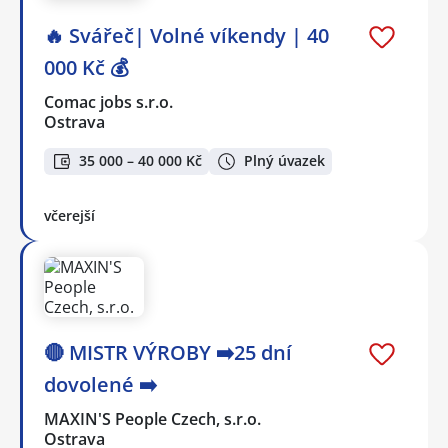
🔥 Svářeč| Volné víkendy | 40
000 Kč 💰
Comac jobs s.r.o.
Ostrava
35 000 – 40 000 Kč
Plný úvazek
včerejší
🔴 MISTR VÝROBY ➡️25 dní
dovolené ➡️
MAXIN'S People Czech, s.r.o.
Ostrava