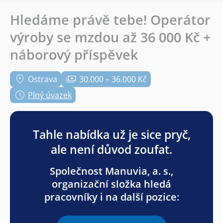
Hledáme právě tebe! Operátor
výroby se mzdou až 36 000 Kč +
náborový příspěvek
Ostrava
30.000 – 36.000 Kč
Plný úvazek
Tahle nabídka už je sice pryč,
ale není důvod zoufat.
Společnost Manuvia, a. s.,
organizační složka hledá
pracovníky i na další pozice: