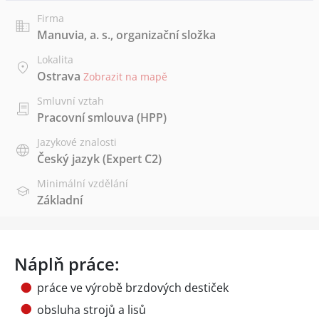
Firma
Manuvia, a. s., organizační složka
Lokalita
Ostrava
Zobrazit na mapě
Smluvní vztah
Pracovní smlouva (HPP)
Jazykové znalosti
Český jazyk
(Expert C2)
Minimální vzdělání
Základní
Náplň práce:
práce ve výrobě brzdových destiček
obsluha strojů a lisů