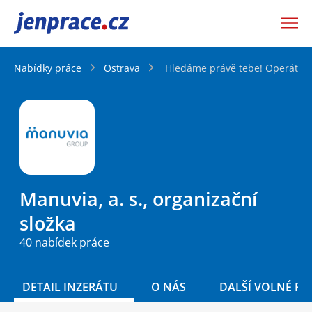
JenPráce.cz
Nabídky práce
Ostrava
Hledáme právě tebe! Operátor 
Manuvia, a. s., organizační
složka
40 nabídek práce
DETAIL INZERÁTU
O NÁS
DALŠÍ VOLNÉ PO