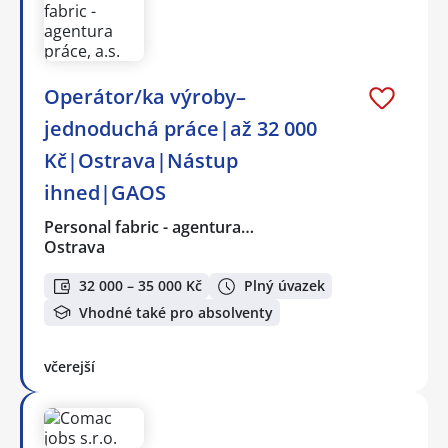
Operátor/ka výroby–
jednoduchá práce|až 32 000
Kč|Ostrava|Nástup
ihned|GAOS
Personal fabric - agentura…
Ostrava
32 000 – 35 000 Kč
Plný úvazek
Vhodné také pro absolventy
včerejší