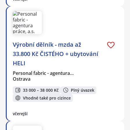
Výrobní dělník - mzda až
33.800 Kč ČISTÉHO + ubytování
HELI
Personal fabric - agentura…
Ostrava
33 000 – 38 000 Kč
Plný úvazek
Vhodné také pro cizince
včerejší