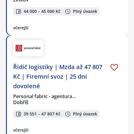
44 000 – 45 000 Kč
Plný úvazek
včerejší
Řidič logistiky | Mzda až 47 807
Kč | Firemní svoz | 25 dní
dovolené
Personal fabric - agentura…
Dobříš
39 551 – 47 807 Kč
Plný úvazek
včerejší