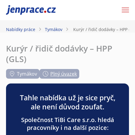
JenPráce.cz
Nabídky práce
Tymákov
Kurýr / řidič dodávky – HPP (GL
Kurýr / řidič dodávky – HPP
(GLS)
Tymákov
Plný úvazek
Tahle nabídka už je sice pryč,
ale není důvod zoufat.
Společnost TiBi Care s.r.o. hledá
pracovníky i na další pozice: