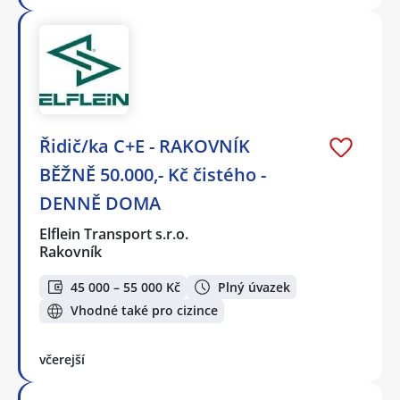
Řidič/ka C+E - RAKOVNÍK
BĚŽNĚ 50.000,- Kč čistého -
DENNĚ DOMA
Elflein Transport s.r.o.
Rakovník
45 000 – 55 000 Kč
Plný úvazek
Vhodné také pro cizince
včerejší