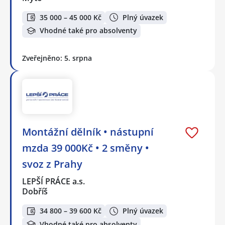
35 000 – 45 000 Kč
Plný úvazek
Vhodné také pro absolventy
Zveřejněno: 5. srpna
Montážní dělník • nástupní
mzda 39 000Kč • 2 směny •
svoz z Prahy
LEPŠÍ PRÁCE a.s.
Dobříš
34 800 – 39 600 Kč
Plný úvazek
Vhodné také pro absolventy