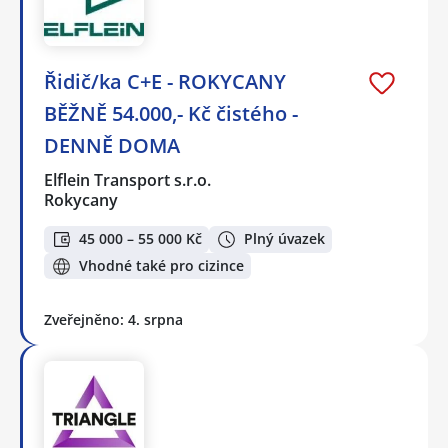
Řidič/ka C+E - ROKYCANY
BĚŽNĚ 54.000,- Kč čistého -
DENNĚ DOMA
Elflein Transport s.r.o.
Rokycany
45 000 – 55 000 Kč
Plný úvazek
Vhodné také pro cizince
Zveřejněno: 4. srpna