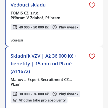
Vedoucí skladu
TOMIS CZ, s.r.o.
Příbram V-Zdaboř, Příbram
40 000 – 50 000 Kč
Plný úvazek
včerejší
Skladník VZV | Až 36 000 Kč +
benefity | 15 min od Plzně
(A11672)
Manuvia Expert Recruitment CZ…
Plzeň
30 000 – 36 000 Kč
Plný úvazek
Vhodné také pro absolventy