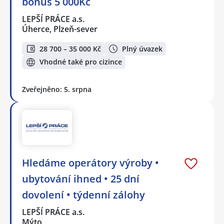
bonus 5 000Kč
LEPŠÍ PRÁCE a.s.
Úherce, Plzeň-sever
28 700 – 35 000 Kč
Plný úvazek
Vhodné také pro cizince
Zveřejněno: 5. srpna
Hledáme operátory výroby •
ubytování ihned • 25 dní
dovolení • týdenní zálohy
LEPŠÍ PRÁCE a.s.
Mýto