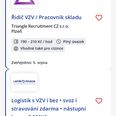
Řidič VZV / Pracovník skladu
Triangle Recruitment CZ s.r.o.
Plzeň
190 – 210 Kč / hod
Plný úvazek
Vhodné také pro cizince
Zveřejněno: 5. srpna
Logistik s VZV i bez • svoz i
stravování zdarma • nástupní