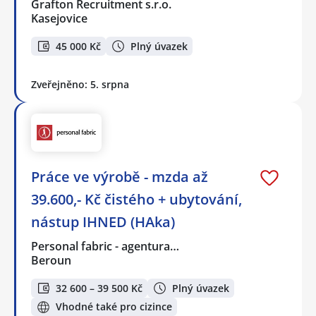
Grafton Recruitment s.r.o.
Kasejovice
45 000 Kč
Plný úvazek
Zveřejněno: 5. srpna
Práce ve výrobě - mzda až
39.600,- Kč čistého + ubytování,
nástup IHNED (HAka)
Personal fabric - agentura…
Beroun
32 600 – 39 500 Kč
Plný úvazek
Vhodné také pro cizince