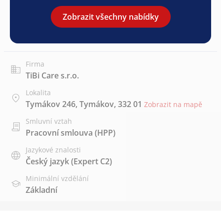
Zobrazit všechny nabídky
Firma
TiBi Care s.r.o.
Lokalita
Tymákov 246, Tymákov, 332 01
Zobrazit na mapě
Smluvní vztah
Pracovní smlouva (HPP)
Jazykové znalosti
Český jazyk
(Expert C2)
Minimální vzdělání
Základní