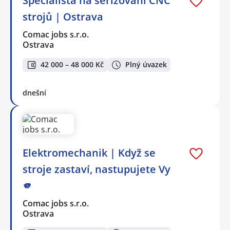
Specialista na seřizování CNC
strojů | Ostrava
Comac jobs s.r.o.
Ostrava
42 000 – 48 000 Kč
Plný úvazek
dnešní
Elektromechanik | Když se
stroje zastaví, nastupujete Vy
🫵
Comac jobs s.r.o.
Ostrava