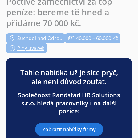
Poctivé zámečnictví za top
peníze: bereme tě hned a
přidáme 70 000 kč.
Suchdol nad Odrou
40.000 – 60.000 Kč
Plný úvazek
Tahle nabídka už je sice pryč,
ale není důvod zoufat.
Společnost Randstad HR Solutions
s.r.o. hledá pracovníky i na další
pozice:
Zobrazit nabídky firmy