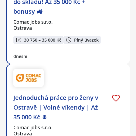
do skladu! Až 35 000 Kč +
bonusy 🚜
Comac jobs s.r.o.
Ostrava
30 750 – 35 000 Kč
Plný úvazek
dnešní
Jednoduchá práce pro ženy v
Ostravě | Volné víkendy | Až
35 000 Kč 🌷
Comac jobs s.r.o.
Ostrava