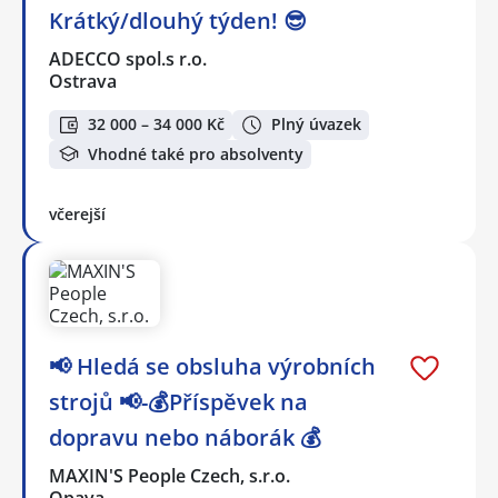
Krátký/dlouhý týden! 😎
ADECCO spol.s r.o.
Ostrava
32 000 – 34 000 Kč
Plný úvazek
Vhodné také pro absolventy
včerejší
📢 Hledá se obsluha výrobních
strojů 📢-💰Příspěvek na
dopravu nebo náborák 💰
MAXIN'S People Czech, s.r.o.