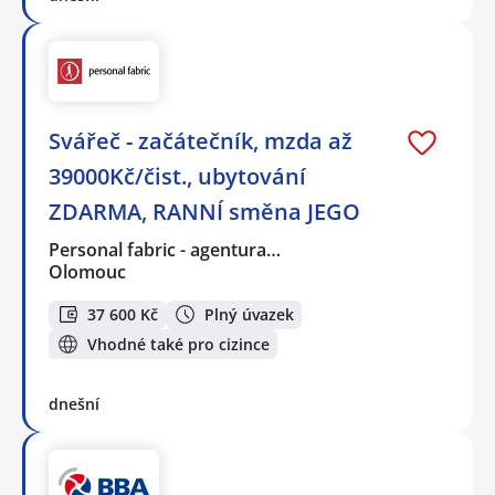
Svářeč - začátečník, mzda až
39000Kč/čist., ubytování
ZDARMA, RANNÍ směna JEGO
Personal fabric - agentura…
Olomouc
37 600 Kč
Plný úvazek
Vhodné také pro cizince
dnešní