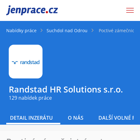
JenPráce.cz
Nabídky práce
Suchdol nad Odrou
Poctivé zámečnictví
Randstad HR Solutions s.r.o.
129 nabídek práce
DETAIL INZERÁTU
O NÁS
DALŠÍ VOLNÉ PO