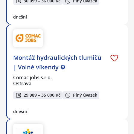
30 099 – 36 000 Kč
Plný úvazek
dnešní
Montáž hydraulických tlumičů
| Volné víkendy ⚙️
Comac jobs s.r.o.
Ostrava
29 989 – 35 000 Kč
Plný úvazek
dnešní