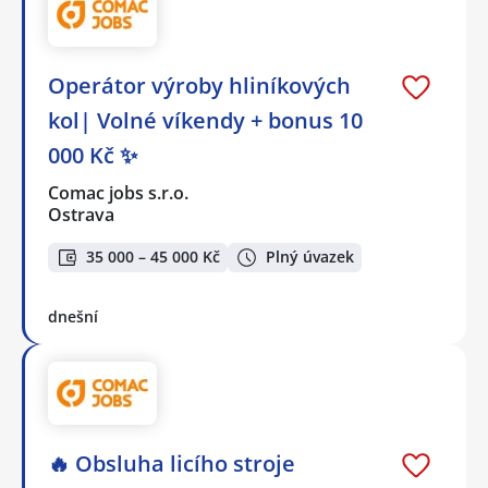
Operátor výroby hliníkových
kol| Volné víkendy + bonus 10
000 Kč ✨
Comac jobs s.r.o.
Ostrava
35 000 – 45 000 Kč
Plný úvazek
dnešní
🔥 Obsluha licího stroje