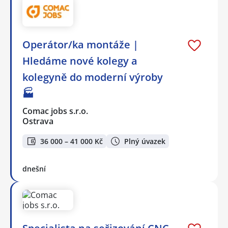
Operátor/ka montáže |
Hledáme nové kolegy a
kolegyně do moderní výroby
🏭
Comac jobs s.r.o.
Ostrava
36 000 – 41 000 Kč
Plný úvazek
dnešní