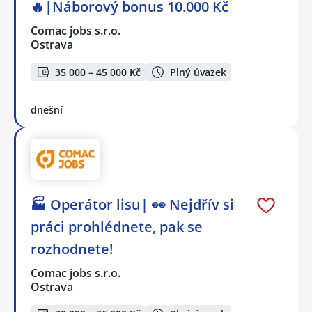
🔥|Náborový bonus 10.000 Kč
Comac jobs s.r.o.
Ostrava
35 000 – 45 000 Kč
Plný úvazek
dnešní
🏭 Operátor lisu| 👀 Nejdřív si
práci prohlédnete, pak se
rozhodnete!
Comac jobs s.r.o.
Ostrava