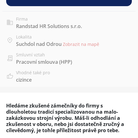
Firma
Randstad HR Solutions s.r.o.
Lokalita
Suchdol nad Odrou
Zobrazit na mapě
Smluvní vztah
Pracovní smlouva (HPP)
Vhodné také pro
cizince
Hledáme zkušené zámečníky do firmy s
dlouholetou tradicí specializovanou na malo-
zakázkovou strojní výrobu. Máš-li odhodlání a
zkušenost v oboru, nebo jsi dostatečně zručný a
cílevědomý, je tohle příležitost právě pro tebe.