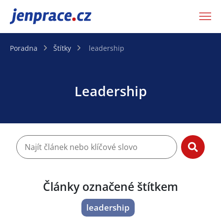
JenPráce.cz
Poradna
Štítky
leadership
Leadership
Články označené štítkem
leadership