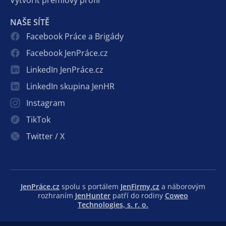
Vytvořit prémiový profil
NAŠE SÍTĚ
Facebook Práce a Brigády
Facebook JenPráce.cz
LinkedIn JenPráce.cz
LinkedIn skupina JenHR
Instagram
TikTok
Twitter / X
JenPráce.cz
spolu s portálem
JenFirmy.cz
a náborovým
rozhraním
JenHunter
patří do rodiny
Coweo
Technologies, s. r. o.