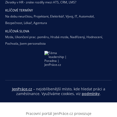
Zkratky v HR - znáte rozdíly mezi ATS, CRM, LMS?
KLÍČOVÉ TERMÍNY
Na dobu neurčitou
,
Projektant
,
Elektrikář
,
Vývoj
,
IT
,
Automobil
,
Bezpečnost
,
Lékař
,
Agentura
KLÍČOVÁ SLOVA
Mzda
,
Ukončení prac. poměru
,
Hrubá mzda
,
Nadřízený
,
Hodnocení
,
Pochvala
,
Jsem personalista
JenPráce.cz
– nejoblíbenější místo, kde hledat práci a
zaměstnance. Využíváme cookies, viz
podmínky
.
Pracovní portál JenPráce.cz provozuje