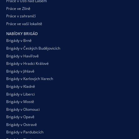
Práce v Ústí nad Labem
Práce ve Zlíně
Práce v zahraničí
Práce ve vaší
lokalitě
NABÍDKY BRIGÁD
Brigády v Brně
Brigády v Českých Budějovicích
Brigády v Havířově
Brigády v Hradci Králové
Brigády v Jihlavě
Brigády v Karlových Varech
Brigády v Kladně
Brigády v Liberci
Brigády v Mostě
Brigády v Olomouci
Brigády v Opavě
Brigády v Ostravě
Brigády v Pardubicích