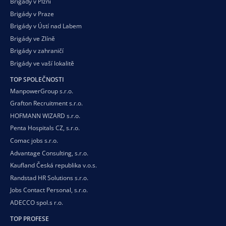
Brigády v Plzni
Brigády v Praze
Brigády v Ústí nad Labem
Brigády ve Zlíně
Brigády v zahraničí
Brigády ve vaší
lokalitě
TOP SPOLEČNOSTI
ManpowerGroup s.r.o.
Grafton Recruitment s.r.o.
HOFMANN WIZARD s.r.o.
Penta Hospitals CZ, s.r.o.
Comac jobs s.r.o.
Advantage Consulting, s.r.o.
Kaufland Česká republika v.o.s.
Randstad HR Solutions s.r.o.
Jobs Contact Personal, s.r.o.
ADECCO spol.s r.o.
TOP PROFESE