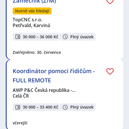
Zámečník (Ž/M)
Nutně vás hledají
TopCNC s.r.o.
Petřvald, Karviná
30 000 – 36 000 Kč
Plný úvazek
Zveřejněno: 30. července
Koordinátor pomoci řidičům -
FULL REMOTE
AWP P&C Česká republika -…
Celá ČR
30 000 – 33 400 Kč
Plný úvazek
včerejší