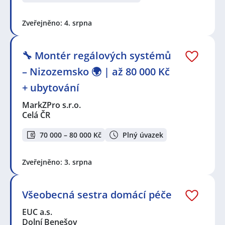
Zveřejněno: 4. srpna
🔧 Montér regálových systémů
– Nizozemsko 🌍 | až 80 000 Kč
+ ubytování
MarkZPro s.r.o.
Celá ČR
70 000 – 80 000 Kč
Plný úvazek
Zveřejněno: 3. srpna
Všeobecná sestra domácí péče
EUC a.s.
Dolní Benešov