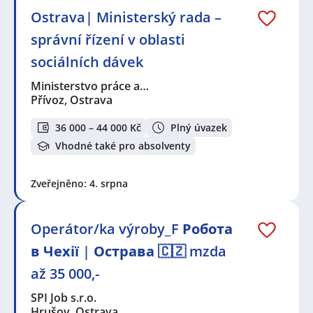
Ostrava| Ministerský rada –
správní řízení v oblasti
sociálních dávek
Ministerstvo práce a…
Přívoz, Ostrava
36 000 – 44 000 Kč
Plný úvazek
Vhodné také pro absolventy
Zveřejněno: 4. srpna
Operátor/ka výroby_F Робота
в Чехії | Острава 🇨🇿 mzda
až 35 000,-
SPI Job s.r.o.
Hrušov, Ostrava