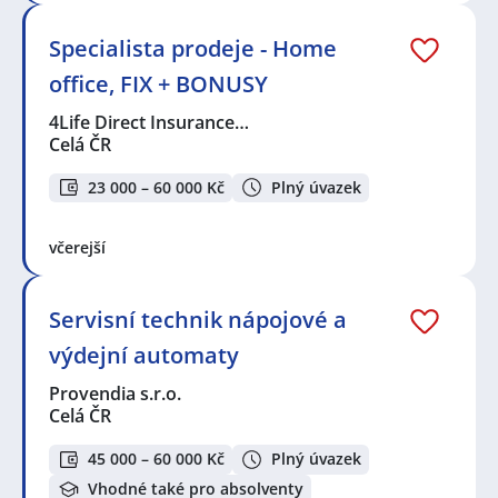
Specialista prodeje - Home
office, FIX + BONUSY
4Life Direct Insurance…
Celá ČR
23 000 – 60 000 Kč
Plný úvazek
včerejší
Servisní technik nápojové a
výdejní automaty
Provendia s.r.o.
Celá ČR
45 000 – 60 000 Kč
Plný úvazek
Vhodné také pro absolventy