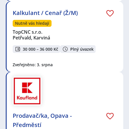
Kalkulant / Cenař (Ž/M)
Nutně vás hledají
TopCNC s.r.o.
Petřvald, Karviná
30 000 – 36 000 Kč
Plný úvazek
Zveřejněno: 3. srpna
Prodavač/ka, Opava -
Předměstí