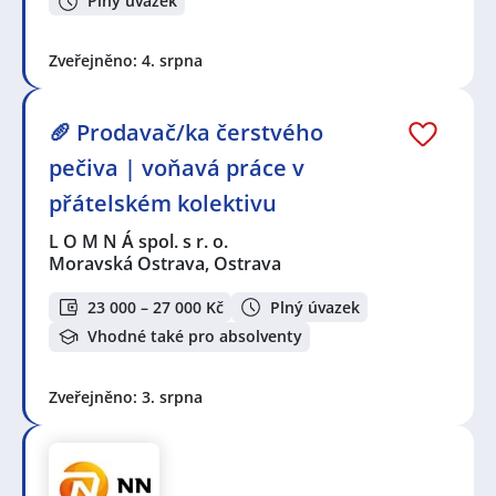
Plný úvazek
Zveřejněno: 4. srpna
🥖 Prodavač/ka čerstvého
pečiva | voňavá práce v
přátelském kolektivu
L O M N Á spol. s r. o.
Moravská Ostrava, Ostrava
23 000 – 27 000 Kč
Plný úvazek
Vhodné také pro absolventy
Zveřejněno: 3. srpna