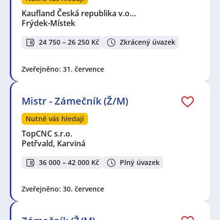
Kaufland Česká republika v.o…
Frýdek-Místek
24 750 – 26 250 Kč
Zkrácený úvazek
Zveřejněno: 31. července
Mistr - Zámečník (Ž/M)
Nutně vás hledají
TopCNC s.r.o.
Petřvald, Karviná
36 000 – 42 000 Kč
Plný úvazek
Zveřejněno: 30. července