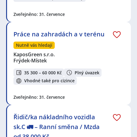
Zveřejněno: 31. července
Práce na zahradách a v terénu
Nutně vás hledají
KaposGreen s.r.o.
Frýdek-Místek
35 300 – 60 000 Kč
Plný úvazek
Vhodné také pro cizince
Zveřejněno: 31. července
Řidič/ka nákladního vozidla
sk.C 🚛 – Ranní směna / Mzda
od 38 000 Kč