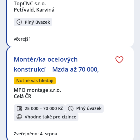
TopCNC s.r.o.
Petřvald, Karviná
Plný úvazek
včerejší
Montér/ka ocelových
konstrukcí – Mzda až 70 000,-
Nutně vás hledají
MPO montage s.r.o.
Celá ČR
25 000 – 70 000 Kč
Plný úvazek
Vhodné také pro cizince
Zveřejněno: 4. srpna