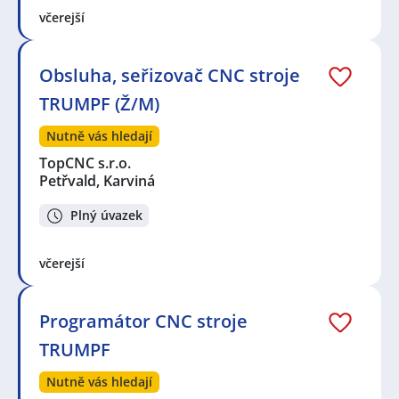
včerejší
Obsluha, seřizovač CNC stroje
TRUMPF (Ž/M)
Nutně vás hledají
TopCNC s.r.o.
Petřvald, Karviná
Plný úvazek
včerejší
Programátor CNC stroje
TRUMPF
Nutně vás hledají