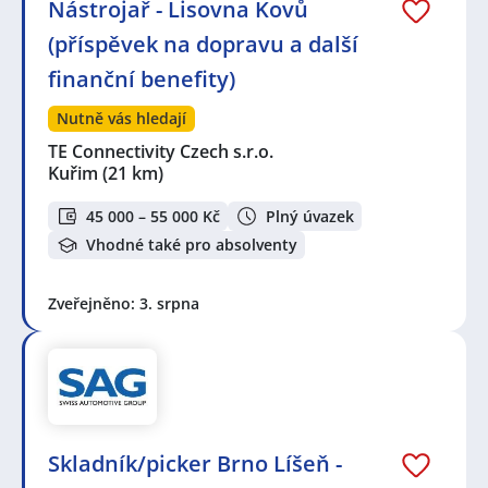
Nástrojař - Lisovna Kovů
(příspěvek na dopravu a další
finanční benefity)
Nutně vás hledají
TE Connectivity Czech s.r.o.
Kuřim
(21 km)
45 000 – 55 000 Kč
Plný úvazek
Vhodné také pro absolventy
Zveřejněno: 3. srpna
Skladník/picker Brno Líšeň -