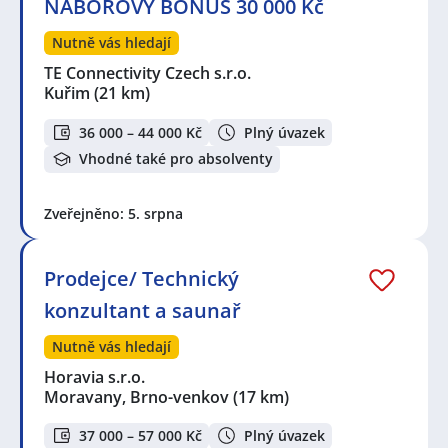
NÁBOROVÝ BONUS 30 000 Kč
Nutně vás hledají
TE Connectivity Czech s.r.o.
Kuřim
(21 km)
36 000 – 44 000 Kč
Plný úvazek
Vhodné také pro absolventy
Zveřejněno: 5. srpna
Prodejce/ Technický
konzultant a saunař
Nutně vás hledají
Horavia s.r.o.
Moravany, Brno-venkov
(17 km)
37 000 – 57 000 Kč
Plný úvazek