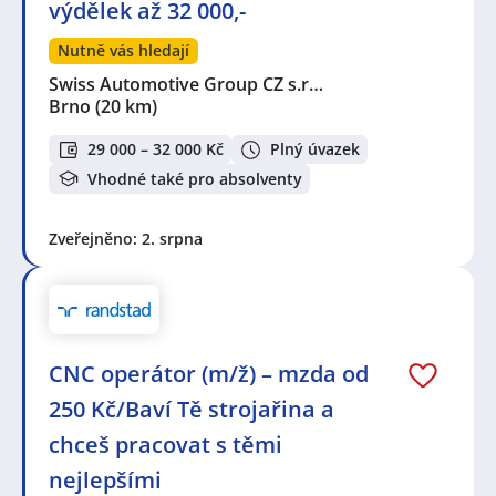
výdělek až 32 000,-
Nutně vás hledají
Swiss Automotive Group CZ s.r…
Brno
(20 km)
29 000 – 32 000 Kč
Plný úvazek
Vhodné také pro absolventy
Zveřejněno: 2. srpna
CNC operátor (m/ž) – mzda od
250 Kč/Baví Tě strojařina a
chceš pracovat s těmi
nejlepšími