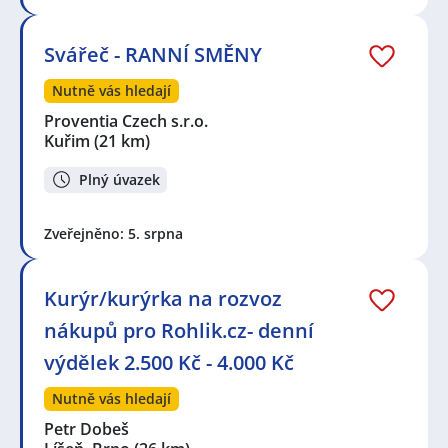
Svářeč - RANNÍ SMĚNY
Nutně vás hledají
Proventia Czech s.r.o.
Kuřim
(21 km)
Plný úvazek
Zveřejněno: 5. srpna
Kurýr/kurýrka na rozvoz
nákupů pro Rohlik.cz- denní
výdělek 2.500 Kč - 4.000 Kč
Nutně vás hledají
Petr Dobeš