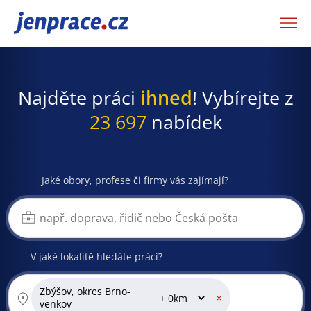
JenPráce.cz
Najděte práci
ihned
! Vybírejte z
23 697
nabídek
Jaké obory, profese či firmy vás zajímají?
V jaké lokalitě hledáte práci?
Zbýšov, okres Brno-
×
venkov