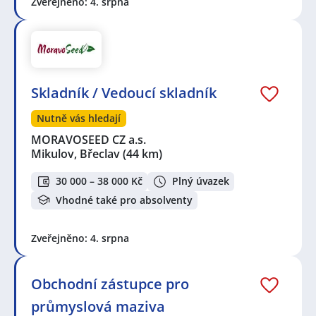
Zveřejněno: 4. srpna
Skladník / Vedoucí skladník
Nutně vás hledají
MORAVOSEED CZ a.s.
Mikulov, Břeclav
(44 km)
30 000 – 38 000 Kč
Plný úvazek
Vhodné také pro absolventy
Zveřejněno: 4. srpna
Obchodní zástupce pro
průmyslová maziva