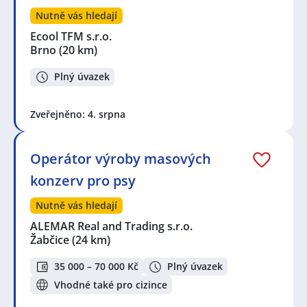
Nutně vás hledají
Ecool TFM s.r.o.
Brno
(20 km)
Plný úvazek
Zveřejněno: 4. srpna
Operátor výroby masových
konzerv pro psy
Nutně vás hledají
ALEMAR Real and Trading s.r.o.
Žabčice
(24 km)
35 000 – 70 000 Kč
Plný úvazek
Vhodné také pro cizince