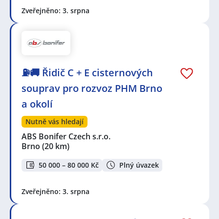
Zveřejněno: 3. srpna
⛽🚚 Řidič C + E cisternových
souprav pro rozvoz PHM Brno
a okolí
Nutně vás hledají
ABS Bonifer Czech s.r.o.
Brno
(20 km)
50 000 – 80 000 Kč
Plný úvazek
Zveřejněno: 3. srpna