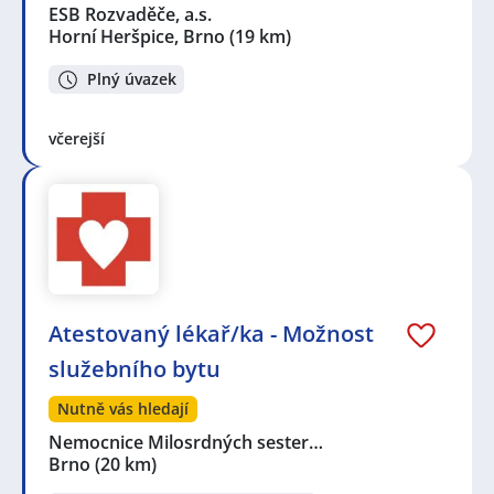
ESB Rozvaděče, a.s.
Horní Heršpice, Brno
(19 km)
Plný úvazek
včerejší
Atestovaný lékař/ka - Možnost
služebního bytu
Nutně vás hledají
Nemocnice Milosrdných sester…
Brno
(20 km)