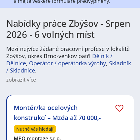
a mějte veškeré
formuláře předvyplněny.
Nabídky práce Zbýšov - Srpen
2026 - 6 volných míst
Mezi nejvíce žádané pracovní profese v lokalitě
Zbýšov, okres Brno-venkov patří
Dělník /
Dělnice
,
Operátor / operátorka výroby
,
Skladník
/ Skladnice
.
zobrazit více
Práce v Zbýšově nabízejí pestré pracovní příležitosti
zejména v průmyslu, stavebnictví a logistice, ale také v
obchodu a službách. V regionu jsou běžné pozice
operátorů, techniků, řemeslníků, skladníků nebo
Montér/ka ocelových
řidičů, stejně jako nabídky v administrativě,
konstrukcí – Mzda až 70 000,-
zákaznickém servisu či ve zdravotnictví a školství.
Pokud hledáte pracovní nabídky u menších i středních
Nutně vás hledají
zaměstnavatelů nebo možnost dojíždění do větších
center, Zbýšov poskytuje stabilní trh práce pro různé
MPO montage s.r.o.