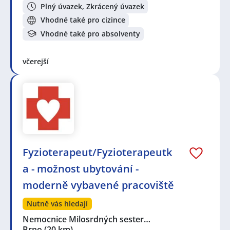
Plný úvazek, Zkrácený úvazek
Vhodné také pro cizince
Vhodné také pro absolventy
včerejší
Fyzioterapeut/Fyzioterapeutk
a - možnost ubytování -
moderně vybavené pracoviště
Nutně vás hledají
Nemocnice Milosrdných sester…
Brno
(20 km)