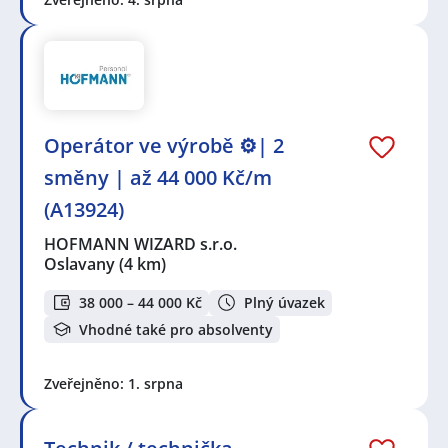
Operátor ve výrobě ⚙️| 2
směny | až 44 000 Kč/m
(A13924)
HOFMANN WIZARD s.r.o.
Oslavany
(4 km)
38 000 – 44 000 Kč
Plný úvazek
Vhodné také pro absolventy
Zveřejněno: 1. srpna