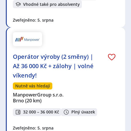
Vhodné také pro absolventy
Zveřejněno: 5. srpna
Operátor výroby (2 směny) |
Až 36 000 Kč + zálohy | volné
víkendy!
Nutně vás hledají
ManpowerGroup s.r.o.
Brno
(20 km)
32 000 – 36 000 Kč
Plný úvazek
Zveřejněno: 5. srpna