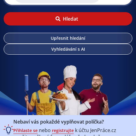
Hledat
Upřesnit hledání
Vyhledávání s AI
Nebaví vás pokaždé vyplňovat políčka?
nebo
k účtu
JenPráce.cz
Přihlaste se
registrujte