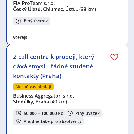
FIA ProTeam s.r.o.
Český Újezd, Chlumec, Ústí…
(38 km)
Plný úvazek
včerejší
Z call centra k prodeji, který
dává smysl - žádné studené
kontakty (Praha)
Nutně vás hledají
Business Aggregator, s.r.o.
Stodůlky, Praha
(40 km)
50 000 – 100 000 Kč
Plný úvazek
Vhodné také pro absolventy