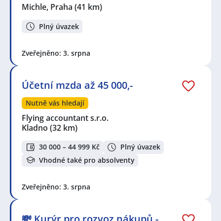
Michle, Praha
(41 km)
Plný úvazek
Zveřejněno: 3. srpna
Účetní mzda až 45 000,-
Nutně vás hledají
Flying accountant s.r.o.
Kladno
(32 km)
30 000 – 44 999 Kč
Plný úvazek
Vhodné také pro absolventy
Zveřejněno: 3. srpna
💸 Kurýr pro rozvoz nákupů -