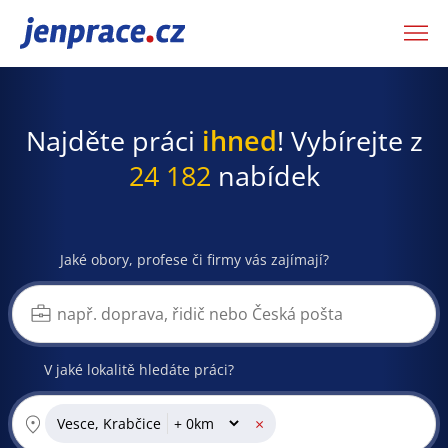
JenPráce.cz
Najděte práci
ihned
! Vybírejte z
24 182
nabídek
Jaké obory, profese či firmy vás zajímají?
V jaké lokalitě hledáte práci?
×
Vesce, Krabčice