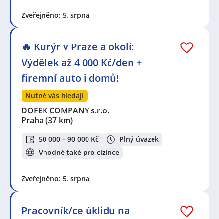
Zveřejněno: 5. srpna
🔥 Kurýr v Praze a okolí:
Výdělek až 4 000 Kč/den +
firemní auto i domů!
Nutně vás hledají
DOFEK COMPANY s.r.o.
Praha
(37 km)
50 000 – 90 000 Kč
Plný úvazek
Vhodné také pro cizince
Zveřejněno: 5. srpna
Pracovník/ce úklidu na