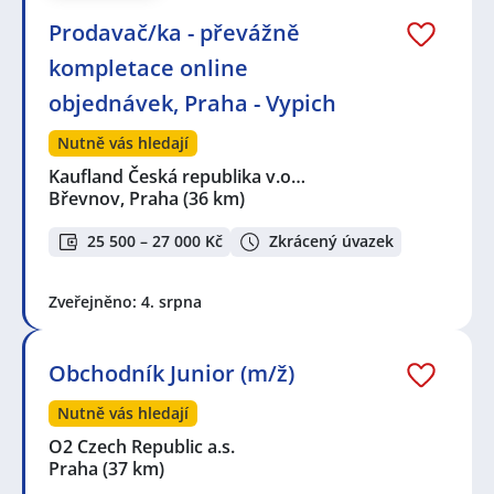
Prodavač/ka - převážně
kompletace online
objednávek, Praha - Vypich
Nutně vás hledají
Kaufland Česká republika v.o…
Břevnov, Praha
(36 km)
25 500 – 27 000 Kč
Zkrácený úvazek
Zveřejněno: 4. srpna
Obchodník Junior (m/ž)
Nutně vás hledají
O2 Czech Republic a.s.
Praha
(37 km)