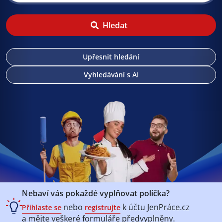
Hledat
Upřesnit hledání
Vyhledávání s AI
Nebaví vás pokaždé vyplňovat políčka?
nebo
k účtu
JenPráce.cz
Přihlaste se
registrujte
a mějte veškeré
formuláře předvyplněny.