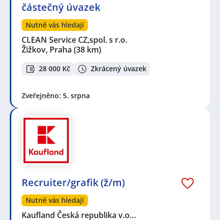
částečný úvazek
Nutně vás hledají
CLEAN Service CZ,spol. s r.o.
Žižkov, Praha
(38 km)
28 000 Kč
Zkrácený úvazek
Zveřejněno: 5. srpna
Recruiter/grafik (ž/m)
Nutně vás hledají
Kaufland Česká republika v.o…