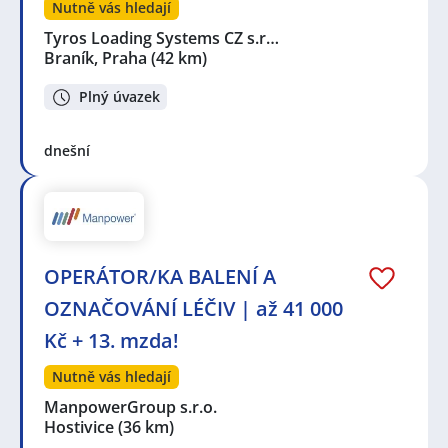
Nutně vás hledají
Tyros Loading Systems CZ s.r…
Braník, Praha
(42 km)
Plný úvazek
dnešní
OPERÁTOR/KA BALENÍ A
OZNAČOVÁNÍ LÉČIV | až 41 000
Kč + 13. mzda!
Nutně vás hledají
ManpowerGroup s.r.o.
Hostivice
(36 km)