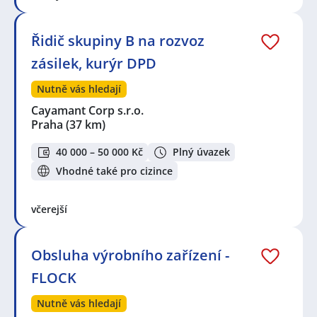
Řidič skupiny B na rozvoz
zásilek, kurýr DPD
Nutně vás hledají
Cayamant Corp s.r.o.
Praha
(37 km)
40 000 – 50 000 Kč
Plný úvazek
Vhodné také pro cizince
včerejší
Obsluha výrobního zařízení -
FLOCK
Nutně vás hledají