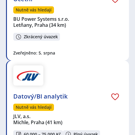
Nutně vás hledají
BU Power Systems s.r.o.
Letňany, Praha
(34 km)
Zkrácený úvazek
Zveřejněno: 5. srpna
Datový/BI analytik
Nutně vás hledají
JLV, a.s.
Michle, Praha
(41 km)
60 000 – 75 000 Kč
Plný úvazek