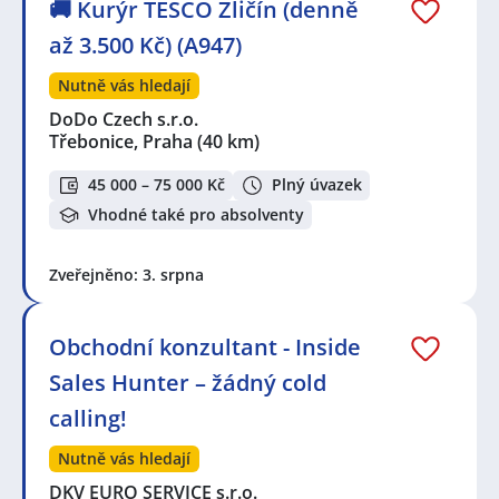
🚚 Kurýr TESCO Zličín (denně
až 3.500 Kč) (A947)
Nutně vás hledají
DoDo Czech s.r.o.
Třebonice, Praha
(40 km)
45 000 – 75 000 Kč
Plný úvazek
Vhodné také pro absolventy
Zveřejněno: 3. srpna
Obchodní konzultant - Inside
Sales Hunter – žádný cold
calling!
Nutně vás hledají
DKV EURO SERVICE s.r.o.