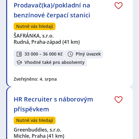
Prodavač(ka)/pokladní na
benzínové čerpací stanici
Nutně vás hledají
ŠAFRÁNKA, s.r.o.
Rudná, Praha-západ
(41 km)
33 000 – 36 000 Kč
Plný úvazek
Vhodné také pro absolventy
Zveřejněno: 4. srpna
HR Recruiter s náborovým
příspěvkem
Nutně vás hledají
Greenbuddies, s.r.o.
Michle, Praha
(41 km)