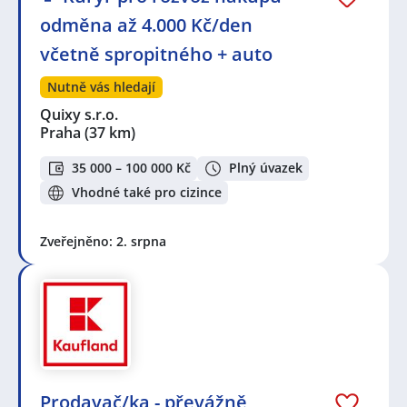
odměna až 4.000 Kč/den
včetně spropitného + auto
Nutně vás hledají
Quixy s.r.o.
Praha
(37 km)
35 000 – 100 000 Kč
Plný úvazek
Vhodné také pro cizince
Zveřejněno: 2. srpna
Prodavač/ka - převážně