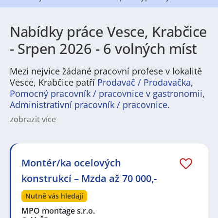
Nabídky práce Vesce, Krabčice
- Srpen 2026 - 6 volných míst
Mezi nejvíce žádané pracovní profese v lokalitě
Vesce, Krabčice patří
Prodavač / Prodavačka
,
Pomocný pracovník / pracovnice v gastronomii
,
Administrativní pracovník / pracovnice
.
zobrazit více
Na
JenPráce.cz
naleznete širokou nabídku pravidelně
aktualizovaných a doplňovaných inzerátů
práce
i
brigády
. Najdete zde široké množství různých oborů
a profesí, o které mají firmy aktuálně největší zájem a
Montér/ka ocelových
je pro ně velmi podstatné obsadit pracovní pozici v co
konstrukcí – Mzda až 70 000,-
nejkratším možném termínu. Mezi takové profese
patří nyní nejvíce
kuchař / kuchařka
,
řidič / řidička
,
Nutně vás hledají
dělník / dělnice
,
dělník / dělnice
nebo máte zájem o
profesi
prodavač / prodavačka
? Mezi nejvíce
MPO montage s.r.o.
požadované obory patří
Průmyslová a chemická