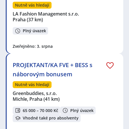
Nutně vás hledají
LA Fashion Management s.r.o.
Praha
(37 km)
Plný úvazek
Zveřejněno: 3. srpna
PROJEKTANT/KA FVE + BESS s
náborovým bonusem
Nutně vás hledají
Greenbuddies, s.r.o.
Michle, Praha
(41 km)
65 000 – 70 000 Kč
Plný úvazek
Vhodné také pro absolventy