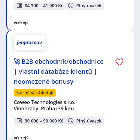
34 300 – 41 000 Kč
Plný úvazek
včerejší
🚀 B2B obchodník/obchodnice
| vlastní databáze klientů |
neomezené bonusy
Nutně vás hledají
Coweo Technologies s.r.o.
Vinohrady, Praha
(39 km)
30 000 – 90 000 Kč
Plný úvazek
včerejší