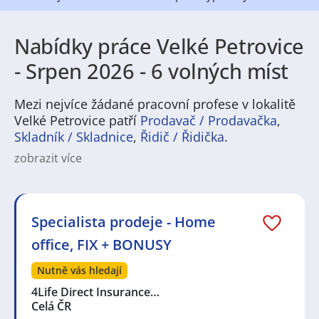
Nabídky práce Velké Petrovice
- Srpen 2026 - 6 volných míst
Mezi nejvíce žádané pracovní profese v lokalitě
Velké Petrovice patří
Prodavač / Prodavačka
,
Skladník / Skladnice
,
Řidič / Řidička
.
zobrazit více
Velké Petrovice nabízejí různé pracovní příležitosti
pro lidi hledající práci v menším městě s přátelskou
atmosférou. V regionu jsou běžné pozice v řemeslech,
stavebnictví, drobné výrobě nebo v zemědělství,
Specialista prodeje - Home
doplňují je nabídky v obchodu, pohostinství a
office, FIX + BONUSY
pečovatelských službách. Pracovní nabídky tu často
cíleně hledají montéry, techniky, řidiče i
Nutně vás hledají
administrativní pracovníky, ale i sezónní zaměstnání
pro studenty či zájemce o flexibilní úvazek. Pro
4Life Direct Insurance…
mnoho uchazečů je výhodou i možnost dojíždění do
Celá ČR
blízkých větších center, kde se spektrum pracovních