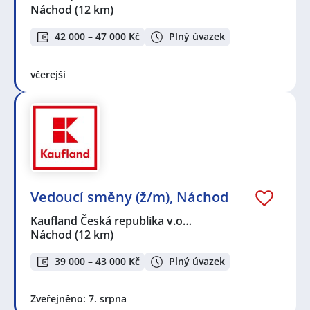
Náchod
(12 km)
42 000 – 47 000 Kč
Plný úvazek
včerejší
Vedoucí směny (ž/m), Náchod
Kaufland Česká republika v.o…
Náchod
(12 km)
39 000 – 43 000 Kč
Plný úvazek
Zveřejněno: 7. srpna