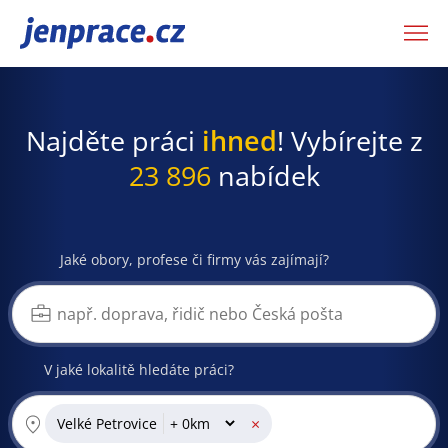
JenPráce.cz
Najděte práci
ihned
! Vybírejte z
23 896
nabídek
Jaké obory, profese či firmy vás zajímají?
V jaké lokalitě hledáte práci?
×
Velké Petrovice