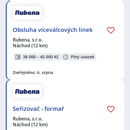
Obsluha víceválcových linek
Rubena, s.r.o.
Náchod
(12 km)
38 000 – 45 000 Kč
Plný úvazek
Zveřejněno: 6. srpna
Seřizovač - formař
Rubena, s.r.o.
Náchod
(12 km)