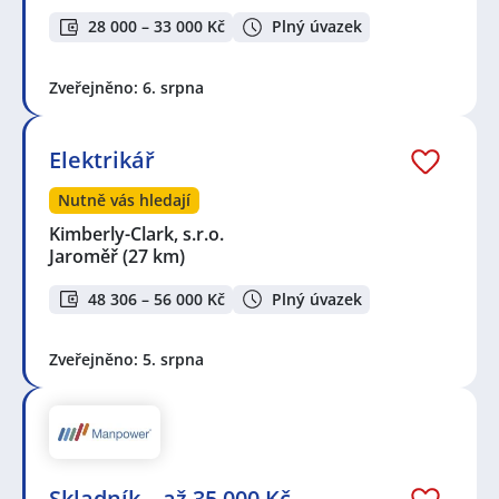
Dvůr Králové nad Labem
,
Svoboda nad Úpou
,
28 000 – 33 000 Kč
Plný úvazek
Velichovky
,
Černožice
,
Rudník
,
Smiřice
,
Solnice
,
Černíkovice, okres Rychnov nad Kněžnou
,
Černý Důl
,
Pec pod Sněžkou
,
Hořiněves
,
Rychnov nad Kněžnou
Zveřejněno: 6. srpna
Elektrikář
Nutně vás hledají
Kimberly-Clark, s.r.o.
Jaroměř
(27 km)
48 306 – 56 000 Kč
Plný úvazek
Zveřejněno: 5. srpna
Skladník – až 35 000 Kč