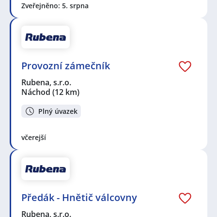
Zveřejněno: 5. srpna
Provozní zámečník
Rubena, s.r.o.
Náchod
(12 km)
Plný úvazek
včerejší
Předák - Hnětič válcovny
Rubena, s.r.o.