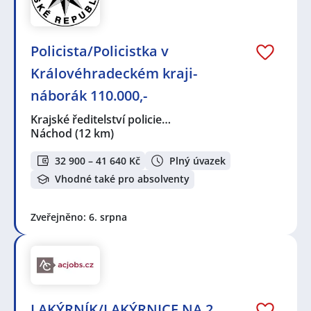
Policista/Policistka v
Královéhradeckém kraji-
náborák 110.000,-
Krajské ředitelství policie…
Náchod
(12 km)
32 900 – 41 640 Kč
Plný úvazek
Vhodné také pro absolventy
Zveřejněno: 6. srpna
LAKÝRNÍK/LAKÝRNICE NA 2