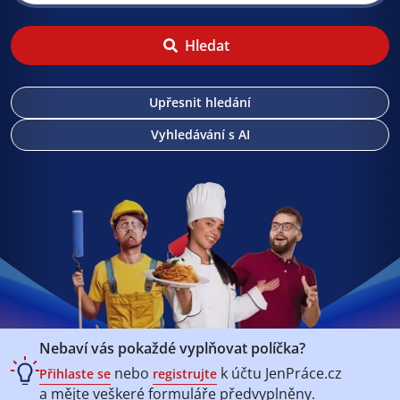
Hledat
Upřesnit hledání
Vyhledávání s AI
Nebaví vás pokaždé vyplňovat políčka?
nebo
k účtu
JenPráce.cz
Přihlaste se
registrujte
a mějte veškeré
formuláře předvyplněny.