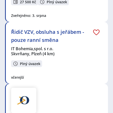
27 500 Kč
Plný úvazek
Zveřejněno: 3. srpna
Řidič VZV, obsluha s jeřábem -
pouze ranní směna
IT Bohemia,spol. s r.o.
Skvrňany, Plzeň
(4 km)
Plný úvazek
včerejší