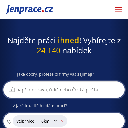
JenPráce.cz
Najděte práci
ihned
! Vybírejte z
24 140
nabídek
Jaké obory, profese či firmy vás zajímají?
V jaké lokalitě hledáte práci?
×
Vejprnice