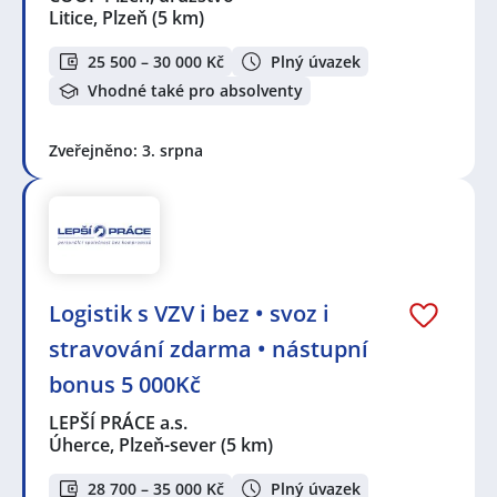
Litice, Plzeň
(5 km)
25 500 – 30 000 Kč
Plný úvazek
Vhodné také pro absolventy
Zveřejněno: 3. srpna
Logistik s VZV i bez • svoz i
stravování zdarma • nástupní
bonus 5 000Kč
LEPŠÍ PRÁCE a.s.
Úherce, Plzeň-sever
(5 km)
28 700 – 35 000 Kč
Plný úvazek