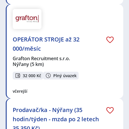
OPERÁTOR STROJE až 32
000/měsíc
Grafton Recruitment s.r.o.
Nýřany
(5 km)
32 000 Kč
Plný úvazek
včerejší
Prodavač/ka - Nýřany (35
hodin/týden - mzda po 2 letech
35 350 Kč)