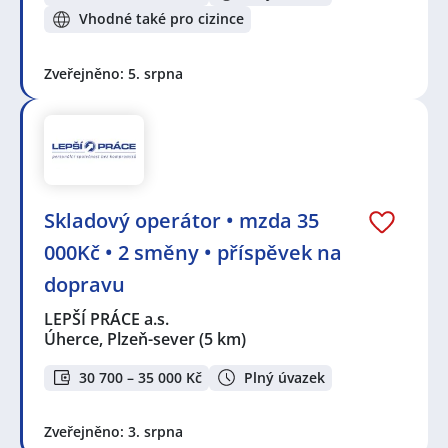
Vhodné také pro cizince
Zveřejněno: 5. srpna
Skladový operátor • mzda 35
000Kč • 2 směny • příspěvek na
dopravu
LEPŠÍ PRÁCE a.s.
Úherce, Plzeň-sever
(5 km)
30 700 – 35 000 Kč
Plný úvazek
Zveřejněno: 3. srpna