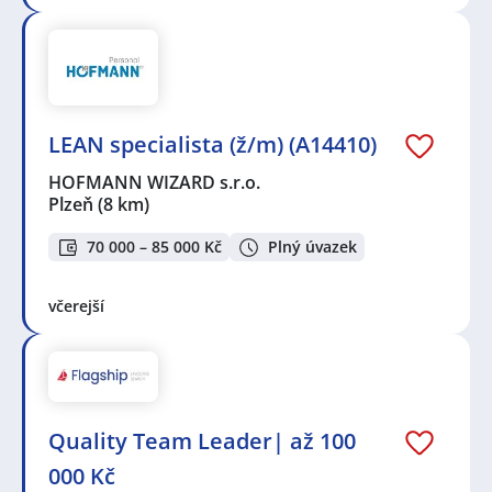
LEAN specialista (ž/m) (A14410)
HOFMANN WIZARD s.r.o.
Plzeň
(8 km)
70 000 – 85 000 Kč
Plný úvazek
včerejší
Quality Team Leader| až 100
000 Kč