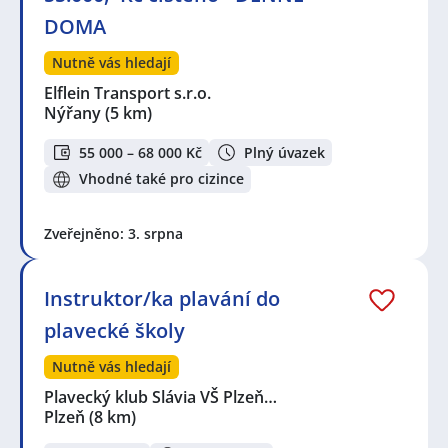
automatizace
DOMA
Seznam lokalit v zobrazených inzerátech:
Nutně vás hledají
Celá ČR
,
Plzeň
,
Nýřany
,
Skvrňany, Plzeň
,
Litice, Plzeň
,
Úherce, okres Plzeň-sever
,
Jižní Předměstí, Plzeň
Elflein Transport s.r.o.
Nýřany
(5 km)
55 000 – 68 000 Kč
Plný úvazek
Vhodné také pro cizince
Zveřejněno: 3. srpna
Instruktor/ka plavání do
plavecké školy
Nutně vás hledají
Plavecký klub Slávia VŠ Plzeň…
Plzeň
(8 km)