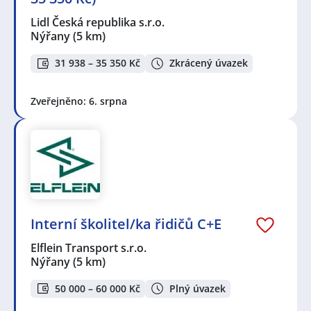
Lidl Česká republika s.r.o.
Nýřany
(5 km)
31 938 – 35 350 Kč
Zkrácený úvazek
Zveřejněno: 6. srpna
Interní školitel/ka řidičů C+E
Elflein Transport s.r.o.
Nýřany
(5 km)
50 000 – 60 000 Kč
Plný úvazek