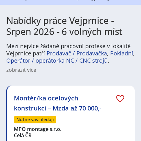
Nabídky práce Vejprnice -
Srpen 2026 - 6 volných míst
Mezi nejvíce žádané pracovní profese v lokalitě
Vejprnice patří
Prodavač / Prodavačka
,
Pokladní
,
Operátor / operátorka NC / CNC strojů
.
zobrazit více
Práce v Vejprnicích nabízí pestrou škálu pracovních
příležitostí zejména v oblasti lehkého průmyslu,
logistiky, stavebnictví a služeb. Běžně se tu objevují
pracovní nabídky na pozice operátorů výroby,
Montér/ka ocelových
skladníků, řidičů, techniků i administrativních
konstrukcí – Mzda až 70 000,-
pracovníků. Místní trh zaměstnání je vhodný jak pro
zkušené odborníky, tak pro lidi hledající první
Nutně vás hledají
zkušenost či brigádu.
MPO montage s.r.o.
Vejprnice jsou příjemné menší město s klidnou
Celá ČR
atmosférou a dobrou dostupností větších center.