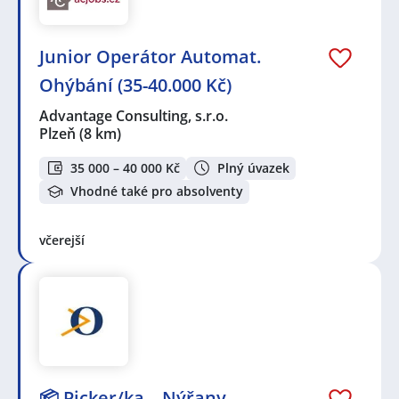
Junior Operátor Automat.
Ohýbání (35-40.000 Kč)
Advantage Consulting, s.r.o.
Plzeň
(8 km)
35 000 – 40 000 Kč
Plný úvazek
Vhodné také pro absolventy
včerejší
📦 Picker/ka – Nýřany