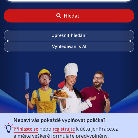
Hledat
Upřesnit hledání
Vyhledávání s AI
Nebaví vás pokaždé vyplňovat políčka?
nebo
k účtu
JenPráce.cz
Přihlaste se
registrujte
a mějte veškeré
formuláře předvyplněny.