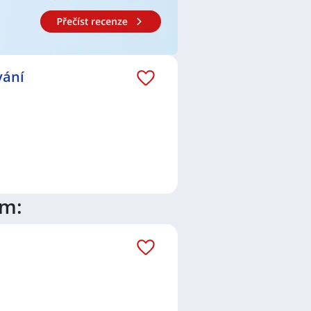
vání
ím: