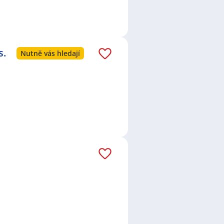
s.
Nutně vás hledají