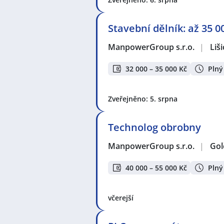
Stavební dělník: až 35 
ManpowerGroup s.r.o.
|
Liši
32 000 – 35 000 Kč
Plný
Zveřejněno: 5. srpna
Technolog obrobny
ManpowerGroup s.r.o.
|
Gol
40 000 – 55 000 Kč
Plný
včerejší