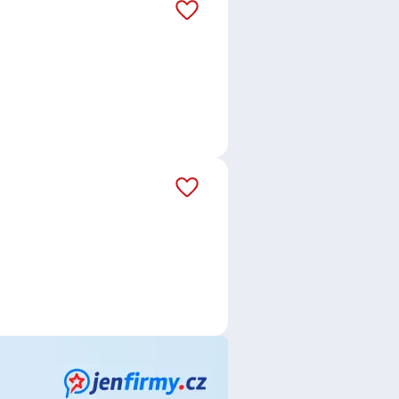
Partners Financial Services, a.s.
,
ví silnic a dálnic s. p.
,
McDonald`s
ce
,
Telefonní operátor /
iky
,
Skladník / Skladnice
,
Bankovní
léř / Makléřka
,
Osobní bankéř /
Manager / Key Account Manager
,
Zámečník / Zámečnice
,
Zedník /
ný pracovník / pracovnice ve
ů
,
Prodejce / prodejkyně vozů
,
lu
,
Elektrotechnik /
ktrikář / Elektrikářka
,
Servisní
strojů
,
Výzkum a vývoj
,
Přijímací
to, Čáslav
,
Čáslav
,
Zbraslavice
,
Chvaletice
,
Kolín III, Kolín
,