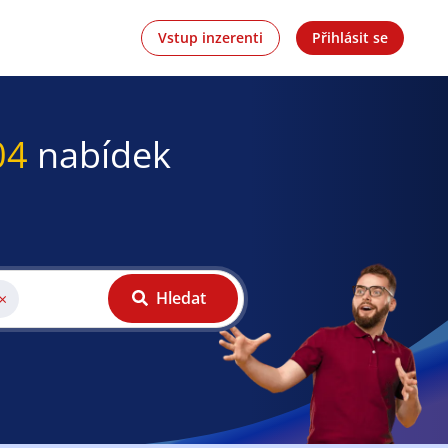
Vstup inzerenti
Přihlásit se
04
nabídek
Hledat
×