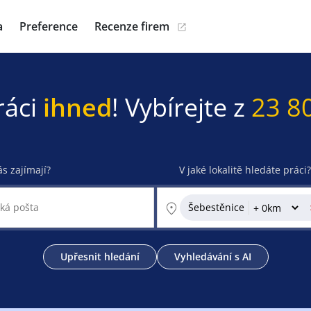
a
Preference
Recenze firem
ráci
ihned
! Vybírejte z
23 8
ás zajímají?
V jaké lokalitě hledáte práci?
Šebestěnice
Upřesnit hledání
Vyhledávání s AI