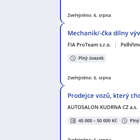
Zveřejněno: 6. srpna
Mechanik/-čka dílny výv
FIA ProTeam s.r.o.
|
Pelhřim
Plný úvazek
Zveřejněno: 6. srpna
Prodejce vozů, který ch
AUTOSALON KUDRNA CZ a.s.
45 000 – 50 000 Kč
Plný
Zveřejněno: 6. srpna