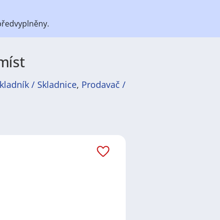
předvyplněny.
míst
kladník / Skladnice
,
Prodavač /
átů
práce
i
brigády
. Najdete zde
ně velmi podstatné obsadit
ř / kuchařka
,
řidič / řidička
,
dělník
žadované obory patří
Průmyslová
 realitní služby
a nebo také práce
ráci i ve výše uvedených
ezení požadovaného zaměstnání.
ň
,
Praha
,
Nové Město, Praha
,