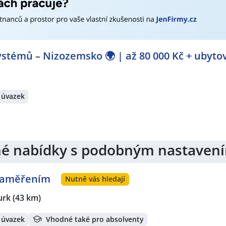
stémů – Nizozemsko 🌍 | až 80 000 Kč + ubyto
 úvazek
jiné nabídky s podobným nastaven
 zaměřením
Nutně vás hledají
urk
(43 km)
 úvazek
Vhodné také pro absolventy