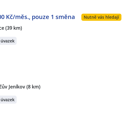
000 Kč/měs., pouze 1 směna
Nutně vás hledají
ce
(39 km)
 úvazek
čův Jeníkov
(8 km)
 úvazek