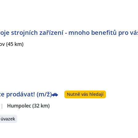
oje strojních zařízení - mnoho benefitů pro vá
ov
(45 km)
ce prodávat! (m/ž)🚗
Nutně vás hledají
|
Humpolec
(32 km)
 úvazek