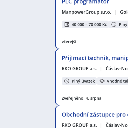
PLC programátor
ManpowerGroup s.r.o.
|
Gol
40 000 – 70 000 Kč
Plný
včerejší
Přijímací technik, mani
RKO GROUP a.s.
|
Čáslav-No
Plný úvazek
Vhodné ta
Zveřejněno: 4. srpna
Obchodní zástupce pro 
RKO GROUP a.s.
|
Čáslav-No