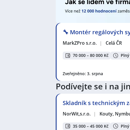
🔧 Montér regálových sy
MarkZPro s.r.o.
|
Celá ČR
70 000 – 80 000 Kč
Plný
Zveřejněno: 3. srpna
Podívejte se i na 
Skladník s technickým
NorWit,s.r.o.
|
Kouty, Nymb
35 000 – 45 000 Kč
Plný