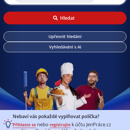
Hledat
Upřesnit hledání
Vyhledávání s AI
Nebaví vás pokaždé vyplňovat políčka?
nebo
k účtu
JenPráce.cz
Přihlaste se
registrujte