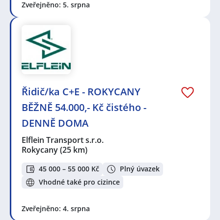
Zveřejněno: 5. srpna
Řidič/ka C+E - ROKYCANY
BĚŽNĚ 54.000,- Kč čistého -
DENNĚ DOMA
Elflein Transport s.r.o.
Rokycany
(25 km)
45 000 – 55 000 Kč
Plný úvazek
Vhodné také pro cizince
Zveřejněno: 4. srpna