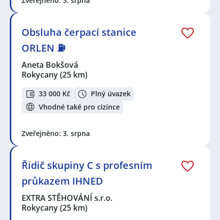
Zveřejněno: 3. srpna
Obsluha čerpací stanice
ORLEN ⛽
Aneta Bokšová
Rokycany
(25 km)
33 000 Kč
Plný úvazek
Vhodné také pro cizince
Zveřejněno: 3. srpna
Řidič skupiny C s profesním
průkazem IHNED
EXTRA STĚHOVÁNÍ s.r.o.
Rokycany
(25 km)