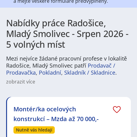
a mějte veškeré
formuláře předvyplněny.
Nabídky práce Radošice,
Mladý Smolivec - Srpen 2026 -
5 volných míst
Mezi nejvíce žádané pracovní profese v lokalitě
Radošice, Mladý Smolivec patří
Prodavač /
Prodavačka
,
Pokladní
,
Skladník / Skladnice
.
zobrazit více
Na
JenPráce.cz
naleznete širokou nabídku pravidelně
aktualizovaných a doplňovaných inzerátů
práce
i
brigády
. Najdete zde široké množství různých oborů
a profesí, o které mají firmy aktuálně největší zájem a
Montér/ka ocelových
je pro ně velmi podstatné obsadit pracovní pozici v co
konstrukcí – Mzda až 70 000,-
nejkratším možném termínu. Mezi takové profese
patří nyní nejvíce
kuchař / kuchařka
,
řidič / řidička
,
Nutně vás hledají
dělník / dělnice
,
dělník / dělnice
nebo máte zájem o
profesi
prodavač / prodavačka
? Mezi nejvíce