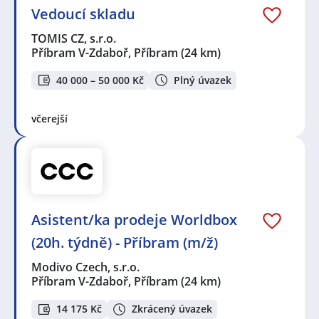
Vedoucí skladu
TOMIS CZ, s.r.o.
Příbram V-Zdaboř, Příbram
(24 km)
40 000 – 50 000 Kč
Plný úvazek
včerejší
Asistent/ka prodeje Worldbox
(20h. týdně) - Příbram (m/ž)
Modivo Czech, s.r.o.
Příbram V-Zdaboř, Příbram
(24 km)
14 175 Kč
Zkrácený úvazek