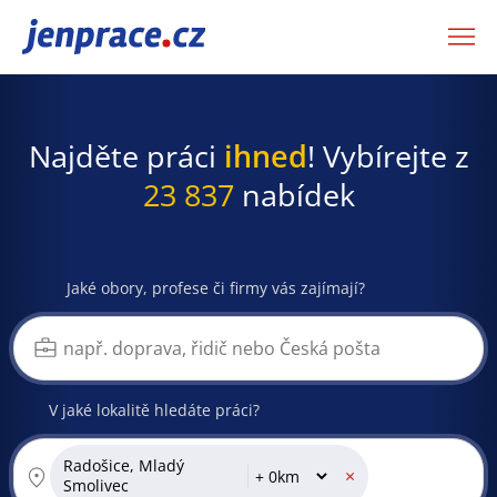
JenPráce.cz
Najděte práci
ihned
! Vybírejte z
23 837
nabídek
Jaké obory, profese či firmy vás zajímají?
V jaké lokalitě hledáte práci?
Radošice, Mladý
×
Smolivec