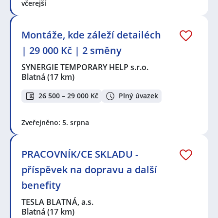
včerejší
Montáže, kde záleží detailéch
| 29 000 Kč | 2 směny
SYNERGIE TEMPORARY HELP s.r.o.
Blatná
(17 km)
26 500 – 29 000 Kč
Plný úvazek
Zveřejněno: 5. srpna
PRACOVNÍK/CE SKLADU -
příspěvek na dopravu a další
benefity
TESLA BLATNÁ, a.s.
Blatná
(17 km)