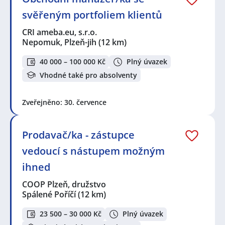
svěřeným portfoliem klientů
CRI ameba.eu, s.r.o.
Nepomuk, Plzeň-jih
(12 km)
40 000 – 100 000 Kč
Plný úvazek
Vhodné také pro absolventy
Zveřejněno: 30. července
Prodavač/ka - zástupce
vedoucí s nástupem možným
ihned
COOP Plzeň, družstvo
Spálené Poříčí
(12 km)
23 500 – 30 000 Kč
Plný úvazek