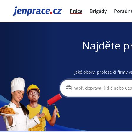
JenPráce.cz
Práce
Brigády
Poradn
Najděte p
Jaké obory, profese či firmy v