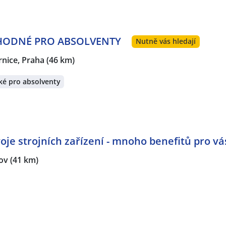
rnice, Praha
,
Pelhřimov
,
Čáslav
,
Humpolec
,
Benešov
,
Štěrbo
k
,
Vlašim
,
Divišov
,
Ostředek
,
Sázava, okres Benešov
,
Loket, 
c, Stříbrná Skalice
,
Bystřice, okres Benešov
,
Konopiště, Be
ice
,
Velké Popovice
,
Kutná Hora
 VHODNÉ PRO ABSOLVENTY
Nutně vás hledají
rnice, Praha
(46 km)
ké pro absolventy
oje strojních zařízení - mnoho benefitů pro vá
ov
(41 km)