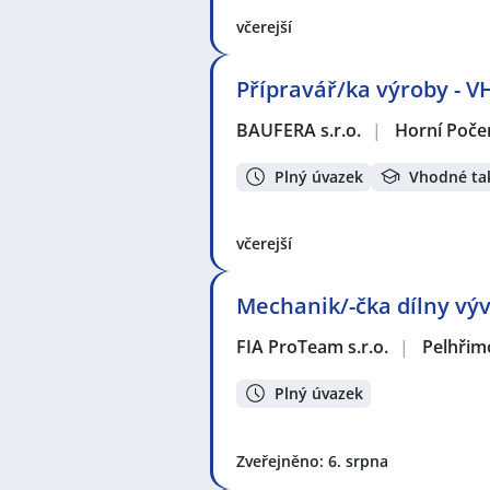
Celá ČR
,
Michle, Praha
,
Horní Poče
Měchnov, Divišov
,
Český Šternber
včerejší
Zbraslavice
,
Stříbrná Skalice
,
Hrade
Kostelec nad Černými lesy
,
Stranč
Přípravář/ka výroby -
BAUFERA s.r.o.
|
Horní Poče
Plný úvazek
Vhodné ta
včerejší
Mechanik/-čka dílny výv
FIA ProTeam s.r.o.
|
Pelhřim
Plný úvazek
Zveřejněno: 6. srpna