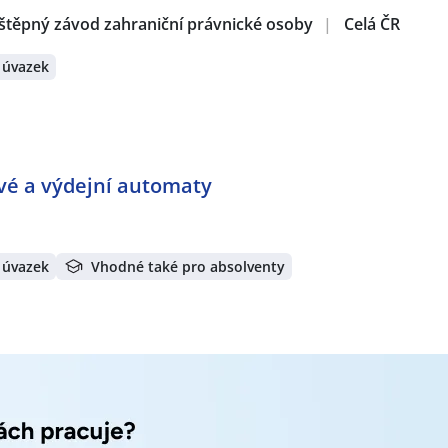
štěpný závod zahraniční právnické osoby
|
Celá ČR
 úvazek
hledání nového zaměstnání aktuálně patří
Brno
,
Ostrava
,
Plze
,
Pardubice
,
Karlovy Vary
, ale i mnoho dalších. Prohlédněte 
že Vašeho bydliště, než jste čekali.
e velká poptávka po nových zaměstnancích. Jen za poslední t
ové a výdejní automaty
 společností, personálních a pracovních agentur. Za posle
 porozhlédnout se po nové práci!
uplatnění!
Vytvořte si účet na JenPráce.cz
a pravidelně na V
 úvazek
Vhodné také pro absolventy
tně námi doporučovaných.
í dle nastavené filtrace:
r.o., odštěpný závod
,
MPO montage s.r.o.
,
ČSOB Stavební spoř
niční právnické osoby
,
Provendia s.r.o.
,
MarkZPro s.r.o.
,
Kauf
,
AUTOSALON KUDRNA CZ a.s.
,
JLV, a.s.
,
Greenbuddies, s.r.o.
ěpánov a.s.
,
BAKKER, s.r.o.
,
CTP Invest, spol. s r.o.
,
PROALU s.
.r.o.
,
AC Jobs, s.r.o.
,
MAXIN'S People Czech, s.r.o.
,
Randstad H