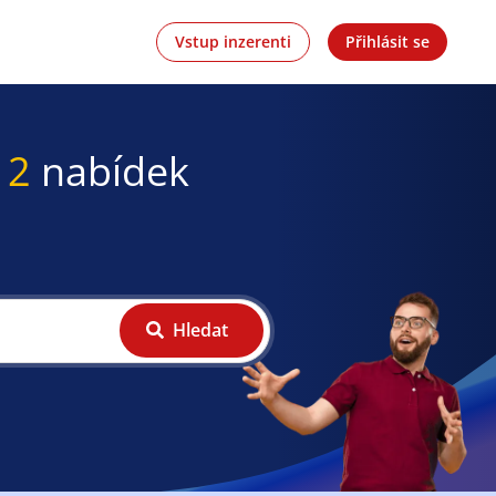
Vstup inzerenti
Přihlásit se
12
nabídek
Hledat