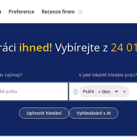
a
Preference
Recenze firem
ráci
ihned
! Vybírejte z
24 0
ás zajímají?
V jaké lokalitě hledáte práci?
×
Psáře
Upřesnit hledání
Vyhledávání s AI