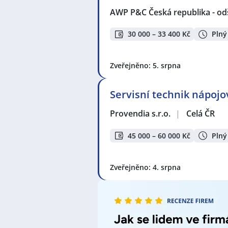
Držíme Vám palce!
AWP P&C Česká republika - od
30 000 – 33 400 Kč
Plný
Mezi nejoblíbenější lokality pro 
Liberec
,
Olomouc
,
Hradec Králové
šance, že najdete nabídky práce blí
Zveřejněno: 5. srpna
V lokalitě "Psáře" a okolí je stál
Servisní technik nápoj
nabídek práce a brigád od různých
nabídek! Právě proto je pravý čas
Provendia s.r.o.
|
Celá ČR
Zvyšte si šanci v nalezení nového 
45 000 – 60 000 Kč
Plný
seznam pracovních nabídek, vče
Zveřejněno: 4. srpna
Seznam zobrazených firem s inzerc
4Life Direct Insurance Services s.
republika - odštěpný závod zahra
BAUFERA s.r.o.
,
FIA ProTeam s.r.o.
EURO SERVICE s.r.o.
,
ZD Trhový Št
Recruitment s.r.o.
,
Orienta Czech s