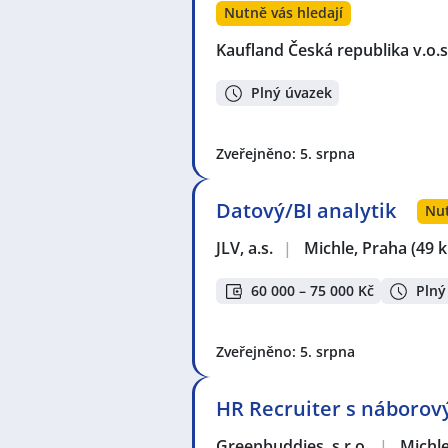
Nutně vás hledají
Kaufland Česká republika v.o.s
Plný úvazek
Zveřejněno: 5. srpna
Datový/BI analytik
Nut
JLV, a.s.
|
Michle, Praha
(49 
60 000 – 75 000 Kč
Plný
Zveřejněno: 5. srpna
HR Recruiter s náboro
Greenbuddies, s.r.o.
|
Michle