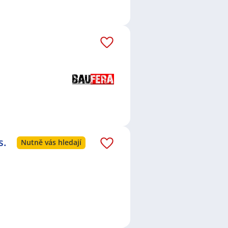
holy, Praha
,
Trhový Štěpánov
,
okres Benešov
,
Čechtice
,
nešov
,
Jevany
,
Mladá Vožice
,
s.
Nutně vás hledají