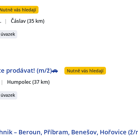
Nutně vás hledají
.
|
Čáslav
(35 km)
 úvazek
ce prodávat! (m/ž)🚗
Nutně vás hledají
|
Humpolec
(37 km)
 úvazek
hnik – Beroun, Příbram, Benešov, Hořovice (ž/