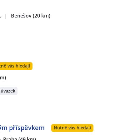
.
|
Benešov
(20 km)
ně vás hledají
km)
 úvazek
vým příspěvkem
Nutně vás hledají
, Praha
(49 km)