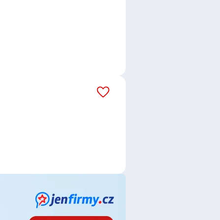
ň
,
Praha
,
Nové Město, Praha
,
preferované lokality, je velká
ýden bylo přidáno 897 nových
dní měsíc je to celkem 1456 nových
áš email dostávejte aktuální
itelna, a.s.
,
AWP P&C Česká
land Česká republika v.o.s.
,
,
inSPORTline stores s.r.o.
,
DKV
r.o.
,
Karel Starosta
,
Grafton
R Solutions s.r.o.
,
Kühne +