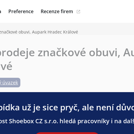
a
Preference
Recenze firem
 značkové obuvi, Aupark Hradec Králové
prodeje značkové obuvi, 
ové
ý úvazek
ídka už je sice pryč, ale není dův
st Shoebox CZ s.r.o. hledá pracovníky i na dalš