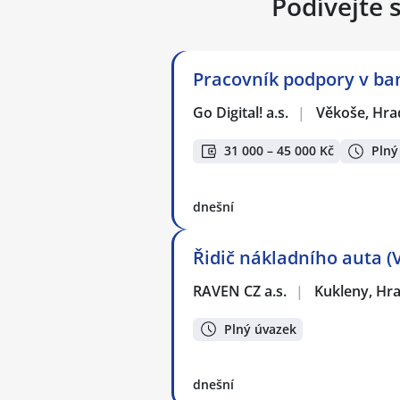
Podívejte 
Pracovník podpory v ban
Go Digital! a.s.
|
Věkoše, Hra
31 000 – 45 000 Kč
Plný
dnešní
Řidič nákladního auta 
RAVEN CZ a.s.
|
Kukleny, Hr
Plný úvazek
dnešní