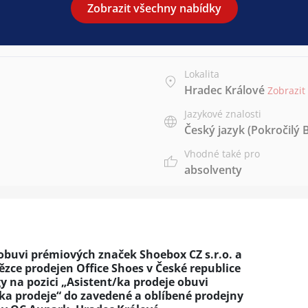
Zobrazit všechny nabídky
Lokalita
Hradec Králové
Zobrazit
Jazykové znalosti
Český jazyk
(Pokročilý 
Vhodné také pro
absolventy
 obuvi prémiových značek Shoebox CZ s.r.o. a
zce prodejen Office Shoes v České republice
y na pozici „Asistent/ka prodeje obuvi
ka prodeje“ do zavedené a oblíbené prodejny