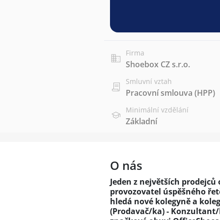
Firma
Shoebox CZ s.r.o.
Smluvní vztah
Pracovní smlouva (HPP)
Minimální vzdělání
Základní
O nás
Jeden z největších prodejců
provozovatel úspěšného řetě
hledá nové kolegyně a koleg
(Prodavač/ka) - Konzultant/