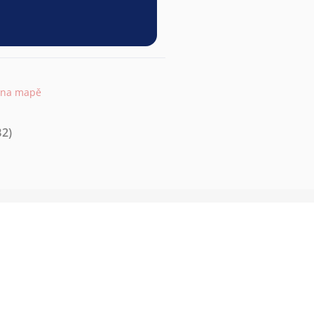
 na mapě
B2)