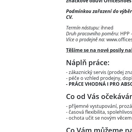
značkové obuvi OfficeShoes
Podmínkou zařazení do výběro
CV.
Termín nástupu:
ihned
Druh pracovního poměru:
HPP -
Více o prodejně na:
www.office
Těšíme se na nové posily na
Náplň práce:
- zákaznický servis (prodej z
- péče o vzhled prodejny, dop
- PRÁCE VHODNÁ I PRO AB
Co od Vás očekává
- příjemné vystupování, proz
- časová flexibilita, spolehlivo
- ochota učit se novým věcem
Co Vám můžeme na