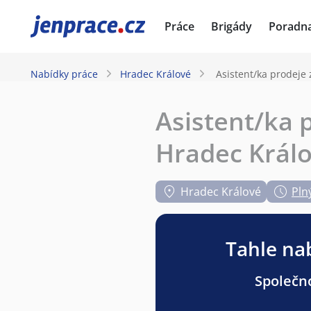
JenPráce.cz
Práce
Brigády
Poradn
Nabídky práce
Hradec Králové
Asistent/ka prodeje
Asistent/ka 
Hradec Král
Hradec Králové
Pln
Tahle nab
Společno