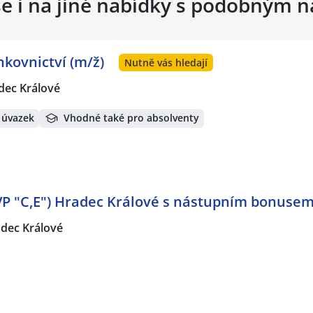
se i na jiné nabídky s podobným 
kovnictví (m/ž)
Nutně vás hledají
dec Králové
 úvazek
Vhodné také pro absolventy
(VP "C,E") Hradec Králové s nástupním bonuse
adec Králové