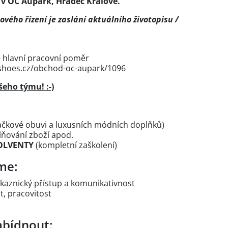
 v OC Aupark, Hradec Králové.
vého řízení je zaslání aktuálního životopisu /
 hlavní pracovní poměr
shoes.cz/obchod-oc-aupark/1096
šeho týmu! :-)
načkové obuvi a luxusních módních doplňků)
lňování zboží apod.
SOLVENTY
(kompletní zaškolení)
me:
ákaznický přístup a komunikativnost
st, pracovitost
bídnout: