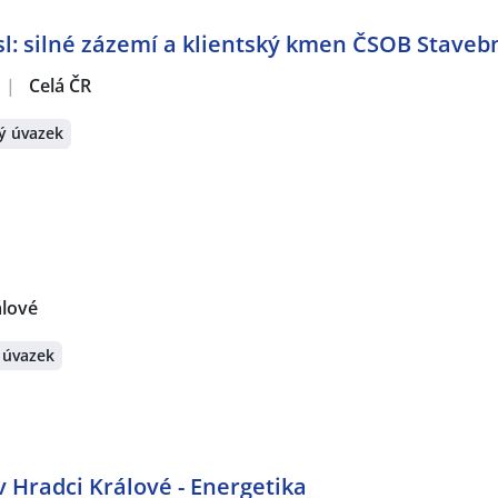
: silné zázemí a klientský kmen ČSOB Stavebn
|
Celá ČR
ý úvazek
álové
 úvazek
 Hradci Králové - Energetika