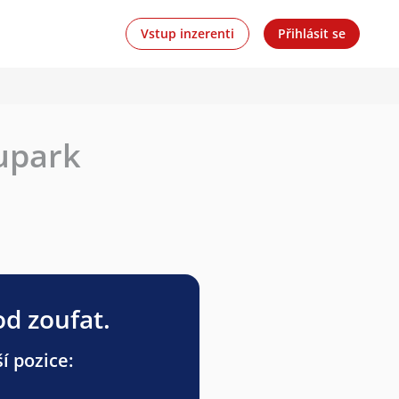
Vstup inzerenti
Přihlásit se
Aupark
od zoufat.
í pozice: