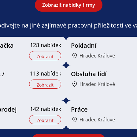
Zobrazit nabídky firmy
ívejte na jiné zajímavé pracovní příležitosti ve 
vačka
128 nabídek
Pokladní
Hradec Králové
Zobrazit
 /
113 nabídek
Obsluha lidí
Hradec Králové
Zobrazit
prodej
142 nabídek
Práce
Hradec Králové
Zobrazit