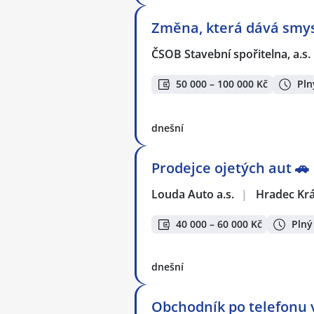
Změna, která dává smysl
ČSOB Stavební spořitelna, a.s.
50 000 – 100 000 Kč
Pln
dnešní
Prodejce ojetých aut 🚗
Louda Auto a.s.
|
Hradec Kr
40 000 – 60 000 Kč
Plný
dnešní
Obchodník po telefonu v