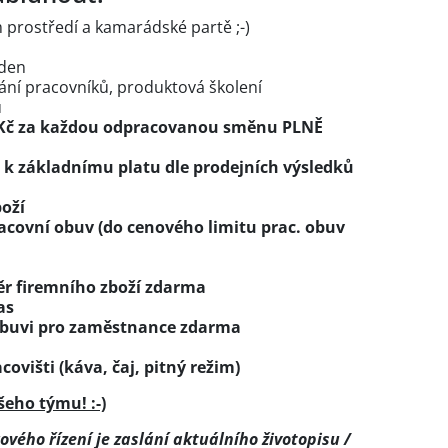
 prostředí a kamarádské partě ;-)
ýden
ání pracovníků, produktová školení
u
- Kč za každou odpracovanou směnu PLNĚ
 k základnímu platu dle prodejních výsledků
boží
racovní obuv (do cenového limitu prac. obuv
ěr firemního zboží zdarma
as
obuvi pro zaměstnance zdarma
covišti (káva, čaj, pitný režim)
šeho týmu! :-)
vého řízení je zaslání aktuálního životopisu /