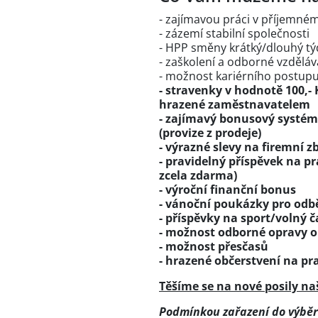
- zajímavou práci v příjemném
- zázemí stabilní společnosti
- HPP směny krátký/dlouhý t
- zaškolení a odborné vzděláv
- možnost kariérního postup
- stravenky v hodnotě 100,
hrazené zaměstnavatelem
- zajímavý bonusový systém
(provize z prodeje)
- výrazné slevy na firemní z
- pravidelný příspěvek na p
zcela zdarma)
- výroční finanční bonus
- vánoční poukázky pro odb
- příspěvky na sport/volný č
- možnost odborné opravy 
- možnost přesčasů
- hrazené občerstvení na pra
Těšíme se na nové posily na
Podmínkou zařazení do výběro