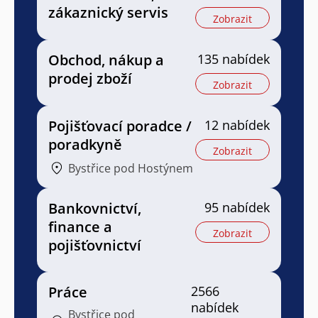
zákaznický servis
Zobrazit
Obchod, nákup a
135 nabídek
prodej zboží
Zobrazit
Pojišťovací poradce /
12 nabídek
poradkyně
Zobrazit
Bystřice pod Hostýnem
Bankovnictví,
95 nabídek
finance a
Zobrazit
pojišťovnictví
Práce
2566
nabídek
Bystřice pod