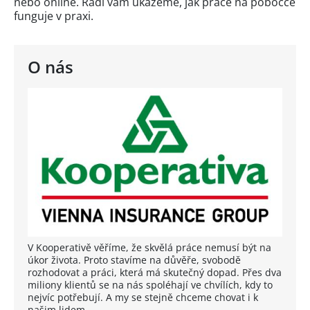
nebo online. Rádi vám ukážeme, jak práce na pobočce
funguje v praxi.
O nás
V Kooperativě věříme, že skvělá práce nemusí být na
úkor života. Proto stavíme na důvěře, svobodě
rozhodovat a práci, která má skutečný dopad. Přes dva
miliony klientů se na nás spoléhají ve chvílích, kdy to
nejvíc potřebují. A my se stejně chceme chovat i k
našim lidem.