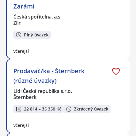
Zarámí
Česká spořitelna, a.s.
Zlín
Plný úvazek
včerejší
Prodavač/ka - Šternberk
(různé úvazky)
Lidl Česká republika s.r.o.
Šternberk
22 814 – 35 350 Kč
Zkrácený úvazek
včerejší