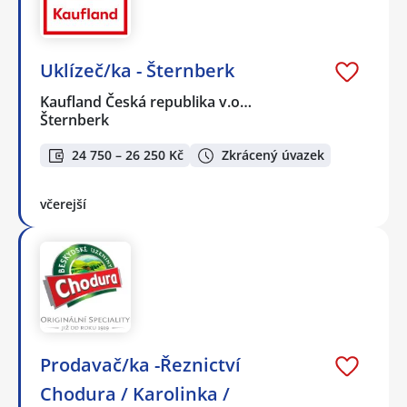
Uklízeč/ka - Šternberk
Kaufland Česká republika v.o…
Šternberk
24 750 – 26 250 Kč
Zkrácený úvazek
včerejší
Prodavač/ka -Řeznictví
Chodura / Karolinka /