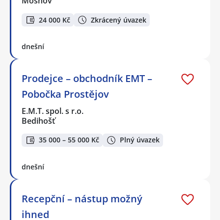
Mošnov
24 000 Kč
Zkrácený úvazek
dnešní
Prodejce – obchodník EMT –
Pobočka Prostějov
E.M.T. spol. s r.o.
Bedihošť
35 000 – 55 000 Kč
Plný úvazek
dnešní
Recepční – nástup možný
ihned