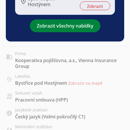
Hostýnem
Zobrazit
Zobrazit všechny nabídky
Firma
Kooperativa pojišťovna, a.s., Vienna Insurance
Group
Lokalita
Bystřice pod Hostýnem
Zobrazit na mapě
Smluvní vztah
Pracovní smlouva (HPP)
Jazykové znalosti
Český jazyk
(Velmi pokročilý C1)
Minimální vzdělání