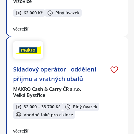
Vizovice
62 000 Kč
Plný úvazek
včerejší
Skladový operátor - oddělení
příjmu a vratných obalů
MAKRO Cash & Carry ČR s.r.o.
Velká Bystřice
32 000 – 33 700 Kč
Plný úvazek
Vhodné také pro cizince
včerejší