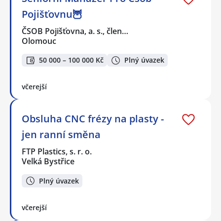
Pojišťovnu🦉
ČSOB Pojišťovna, a. s., člen…
Olomouc
50 000 – 100 000 Kč
Plný úvazek
včerejší
Obsluha CNC frézy na plasty -
jen ranní směna
FTP Plastics, s. r. o.
Velká Bystřice
Plný úvazek
včerejší