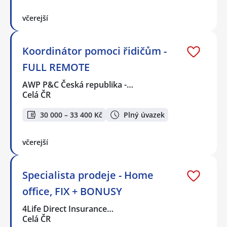
včerejší
Koordinátor pomoci řidičům -
FULL REMOTE
AWP P&C Česká republika -…
Celá ČR
30 000 – 33 400 Kč
Plný úvazek
včerejší
Specialista prodeje - Home
office, FIX + BONUSY
4Life Direct Insurance…
Celá ČR