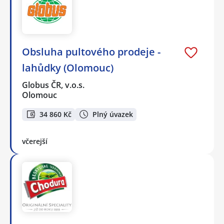
Obsluha pultového prodeje -
lahůdky (Olomouc)
Globus ČR, v.o.s.
Olomouc
34 860 Kč
Plný úvazek
včerejší