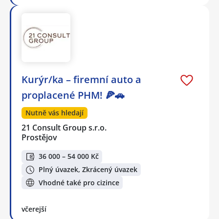
Kurýr/ka – firemní auto a
proplacené PHM! 🍕🚗
Nutně vás hledají
21 Consult Group s.r.o.
Prostějov
36 000 – 54 000 Kč
Plný úvazek, Zkrácený úvazek
Vhodné také pro cizince
včerejší