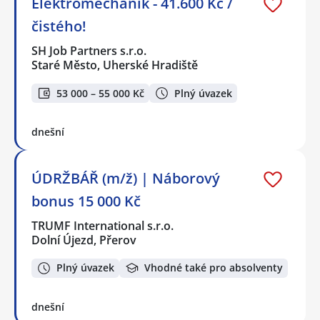
Elektromechanik - 41.600 Kč /
čistého!
SH Job Partners s.r.o.
Staré Město, Uherské Hradiště
53 000 – 55 000 Kč
Plný úvazek
dnešní
ÚDRŽBÁŘ (m/ž) | Náborový
bonus 15 000 Kč
TRUMF International s.r.o.
Dolní Újezd, Přerov
Plný úvazek
Vhodné také pro absolventy
dnešní