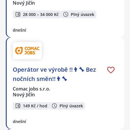
Nový Jičín
28 000 – 34 000 Kč
Plný úvazek
dnešní
Operátor ve výrobě !!👨‍🔧 Bez
nočních směn!!👨‍🔧
Comac jobs s.r.o.
Nový Jičín
149 Kč / hod
Plný úvazek
dnešní