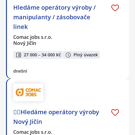
Hledáme operátory výroby /
manipulanty / zásobovače
linek
Comac jobs s.r.o.
Nový Jičín
27 000 – 34 000 Kč
Plný úvazek
dnešní
🕵️‍♂️Hledáme operátory výroby
Nový Jičín
Comac jobs s.r.o.