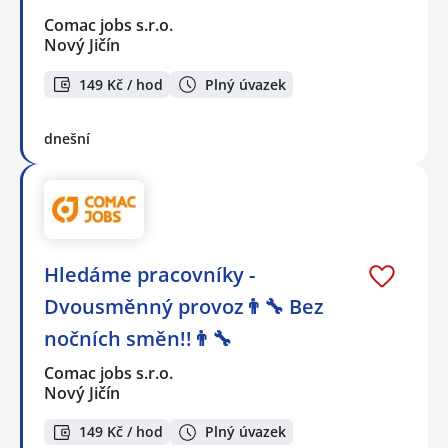
Comac jobs s.r.o.
Nový Jičín
149 Kč / hod
Plný úvazek
dnešní
Hledáme pracovníky -
Dvousměnný provoz👨‍🔧 Bez
nočních směn!!👨‍🔧
Comac jobs s.r.o.
Nový Jičín
149 Kč / hod
Plný úvazek