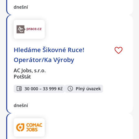
dnešní
Hledáme Šikovné Ruce!
Operátor/Ka Výroby
AC Jobs, s.r.o.
Potštát
30 000 – 33 999 Kč
Plný úvazek
dnešní