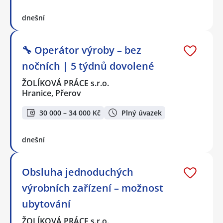
dnešní
🔧 Operátor výroby – bez
nočních | 5 týdnů dovolené
ŽOLÍKOVÁ PRÁCE s.r.o.
Hranice, Přerov
30 000 – 34 000 Kč
Plný úvazek
dnešní
Obsluha jednoduchých
výrobních zařízení – možnost
ubytování
ŽOLÍKOVÁ PRÁCE s.r.o.