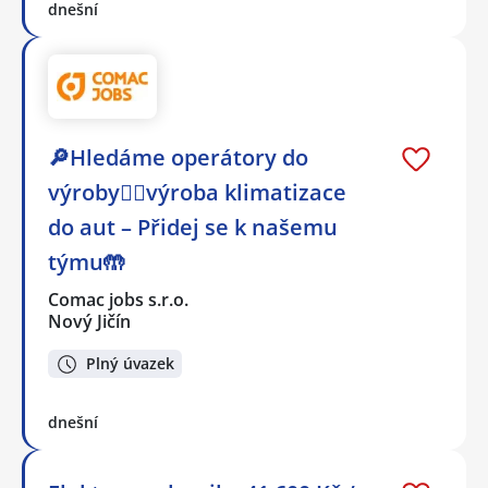
dnešní
🔎Hledáme operátory do
výroby👷‍♂️výroba klimatizace
do aut – Přidej se k našemu
týmu🤲
Comac jobs s.r.o.
Nový Jičín
Plný úvazek
dnešní