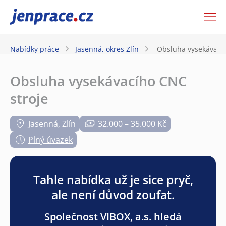
JenPráce.cz
Nabídky práce
Jasenná, okres Zlín
Obsluha vysekávacíh
Obsluha vysekávacího CNC
stroje
Jasenná, Zlín
32.000 – 35.000 Kč
Plný úvazek
Tahle nabídka už je sice pryč,
ale není důvod zoufat.
Společnost VIBOX, a.s. hledá