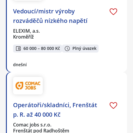
Vedoucí/mistr výroby
rozváděčů nízkého napětí
ELEXIM, a.s.
Kroměříž
60 000 – 80 000 Kč
Plný úvazek
dnešní
Operátoři/skladníci, Frenštát
p. R. až 40 000 Kč
Comac jobs s.r.o.
Frenštát pod Radhoštěm