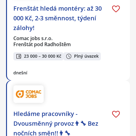
Frenštát hledá montéry: až 30
000 Kč, 2-3 směnnost, týdení
zálohy!
Comac jobs s.r.o.
Frenštát pod Radhoštěm
23 000 – 30 000 Kč
Plný úvazek
dnešní
Hledáme pracovníky -
Dvousměnný provoz👨‍🔧 Bez
nočních směn!!👨‍🔧