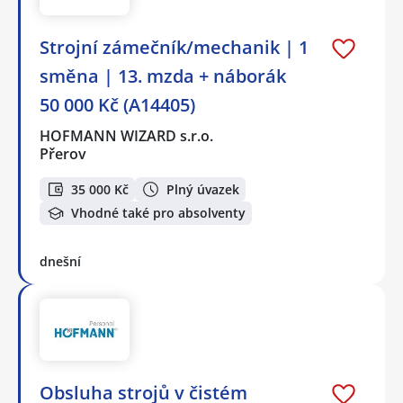
Strojní zámečník/mechanik | 1
směna | 13. mzda + náborák
50 000 Kč (A14405)
HOFMANN WIZARD s.r.o.
Přerov
35 000 Kč
Plný úvazek
Vhodné také pro absolventy
dnešní
Obsluha strojů v čistém