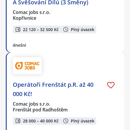
A Svěšování Dílů (3 Směny)
Comac jobs s.r.o.
Kopřivnice
22 120 – 32 500 Kč
Plný úvazek
dnešní
Operátoři Frenštát p.R. až 40
000 Kč!
Comac jobs s.r.o.
Frenštát pod Radhoštěm
28 000 – 40 000 Kč
Plný úvazek