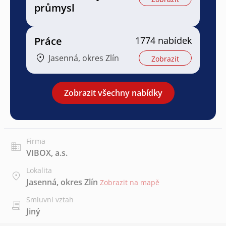
průmysl
Práce
1774 nabídek
Jasenná, okres Zlín
Zobrazit
Zobrazit všechny nabídky
Firma
VIBOX, a.s.
Lokalita
Jasenná, okres Zlín
Zobrazit na mapě
Smluvní vztah
Jiný