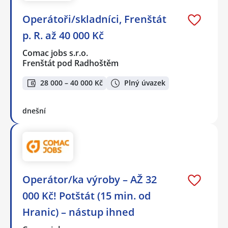
Operátoři/skladníci, Frenštát
p. R. až 40 000 Kč
Comac jobs s.r.o.
Frenštát pod Radhoštěm
28 000 – 40 000 Kč
Plný úvazek
dnešní
Operátor/ka výroby – AŽ 32
000 Kč! Potštát (15 min. od
Hranic) – nástup ihned