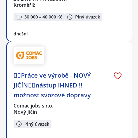
Kroměříž
30 000 – 40 000 Kč
Plný úvazek
dnešní
👷‍♀️Práce ve výrobě - NOVÝ
JIČÍN👷‍♀️nástup IHNED !! -
možnost svozové dopravy
Comac jobs s.r.o.
Nový Jičín
Plný úvazek