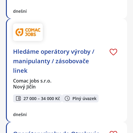
dnešní
Hledáme operátory výroby /
manipulanty / zásobovače
linek
Comac jobs s.r.o.
Nový Jičín
27 000 – 34 000 Kč
Plný úvazek
dnešní