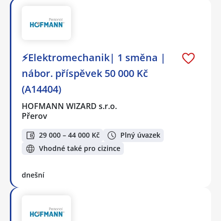
⚡Elektromechanik| 1 směna |
nábor. příspěvek 50 000 Kč
(A14404)
HOFMANN WIZARD s.r.o.
Přerov
29 000 – 44 000 Kč
Plný úvazek
Vhodné také pro cizince
dnešní