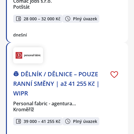
Comac jobs s.r.o.
Potštát
28 000 – 32 000 Kč
Plný úvazek
dnešní
👷 DĚLNÍK / DĚLNICE – POUZE
RANNÍ SMĚNY | až 41 255 Kč |
WIPR
Personal fabric - agentura…
Kroměříž
39 000 – 41 255 Kč
Plný úvazek