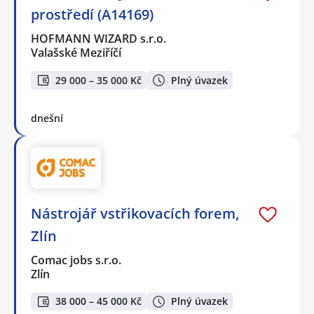
prostředí (A14169)
HOFMANN WIZARD s.r.o.
Valašské Meziříčí
29 000 – 35 000 Kč
Plný úvazek
dnešní
Nástrojář vstřikovacích forem,
Zlín
Comac jobs s.r.o.
Zlín
38 000 – 45 000 Kč
Plný úvazek