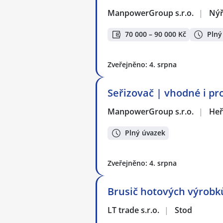
ManpowerGroup s.r.o.
|
Ný
70 000 – 90 000 Kč
Plný
Zveřejněno: 4. srpna
Seřizovač | vhodné i pr
ManpowerGroup s.r.o.
|
He
Plný úvazek
Zveřejněno: 4. srpna
Brusič hotových výrobk
LT trade s.r.o.
|
Stod