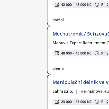
42 000 – 48 000 Kč
Plný
dnešní
Mechatronik / Seřizovač
Manuvia Expert Recruitment CZ
40 000 – 43 000 Kč
Plný
dnešní
Manipulační dělník ve vý
Sahm s.r.o.
|
Heřmanova Hu
23 000 – 26 000 Kč
Plný