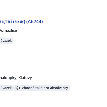
тві (ч/ж) (A6244)
Domažlice
 úvazek
haloupky, Klatovy
 úvazek
Vhodné také pro absolventy