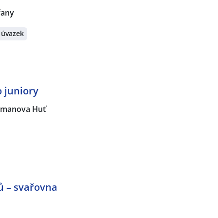
řany
 úvazek
o juniory
řmanova Huť
ů – svařovna