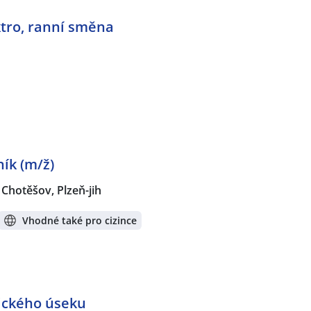
ktro, ranní směna
ík (m/ž)
Chotěšov, Plzeň-jih
Vhodné také pro cizince
ického úseku