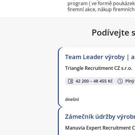
program ( ve formě poukázek d
firemní akce, nákup firemníc
Podívejte 
Team Leader výroby | a
Triangle Recruitment CZ s.r.o.
42 200 – 48 455 Kč
Plný
dnešní
Zámečník údržby výrobní
Manuvia Expert Recruitment CZ