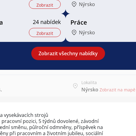
Nýrsko
Zobrazit
a
24 nabídek
Práce
Nýrsko
Zobrazit
Zobrazit všechny nabídky
Lokalita
.
Nýrsko
Zobrazit na mapě
a vysekávacích strojů
 pracovní pozici, 5 týdnů dovolené, závodní
olední směnu, půlroční odmněny, příspěvek na
ny při pracovním a životním jubileu, sociální