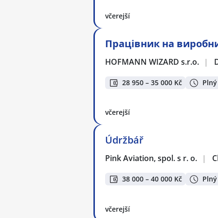
včerejší
Працівник на виробниц
HOFMANN WIZARD s.r.o.
|
28 950 – 35 000 Kč
Plný
včerejší
Údržbář
Pink Aviation, spol. s r. o.
|
C
38 000 – 40 000 Kč
Plný
včerejší