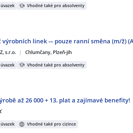
 úvazek
Vhodné také pro absolventy
 výrobních linek -– pouze ranní směna (m/ž) (
, s.r.o.
|
Chlumčany, Plzeň-jih
 úvazek
Vhodné také pro absolventy
robě až 26 000 + 13. plat a zajímavé benefity!
ť
 úvazek
Vhodné také pro cizince