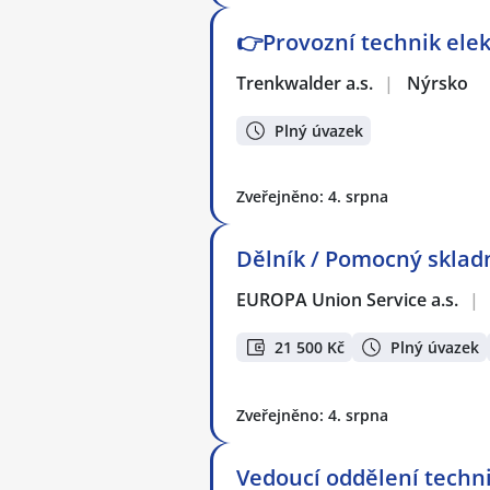
👉Provozní technik ele
Trenkwalder a.s.
|
Nýrsko
Plný úvazek
Zveřejněno: 4. srpna
Dělník / Pomocný skladn
EUROPA Union Service a.s.
|
21 500 Kč
Plný úvazek
Zveřejněno: 4. srpna
Vedoucí oddělení techn