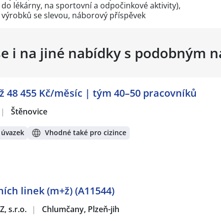
o lékárny, na sportovní a odpočinkové aktivity),
h výrobků se slevou, náborový příspěvek
se i na jiné nabídky s podobným 
ž 48 455 Kč/měsíc | tým 40–50 pracovníků
|
Štěnovice
 úvazek
Vhodné také pro cizince
ch linek (m+ž) (A11544)
, s.r.o.
|
Chlumčany, Plzeň-jih