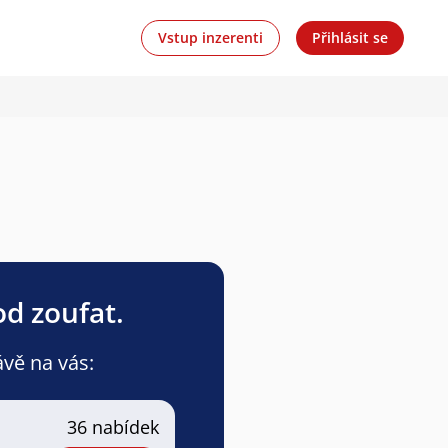
Vstup inzerenti
Přihlásit se
od zoufat.
ávě na vás:
36 nabídek