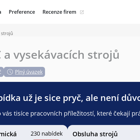
a
Preference
Recenze firem
strojů
a vysekávacích strojů
č
Plný úvazek
ídka už je sice pryč, ale není dův
ás tisíce pracovních příležitostí, které čekají pr
mická
230 nabídek
Obsluha strojů