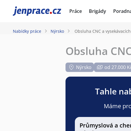
JenPráce.cz
Práce
Brigády
Poradn
Nabídky práce
Nýrsko
Obsluha CNC a vysekávacích 
Obsluha CNC 
Nýrsko
od 27.000 K
Tahle nab
Máme pro v
Průmyslová a che