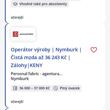
Vhodné také pro absolventy
včerejší
Operátor výroby | Nymburk |
Čistá mzda až 36 243 Kč |
Zálohy|KENY
Personal fabric - agentura…
Nymburk
36 000 – 37 000 Kč
Plný úvazek
včerejší