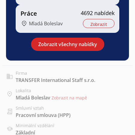
Práce
4692 nabídek
Mladá Boleslav
Zobrazit
Zobrazit všechny nabídky
Firma
TRANSFER International Staff s.r.o.
Lokalita
Mladá Boleslav
Zobrazit na mapě
Smluvní vztah
Pracovní smlouva (HPP)
Minimální vzdělání
Základní