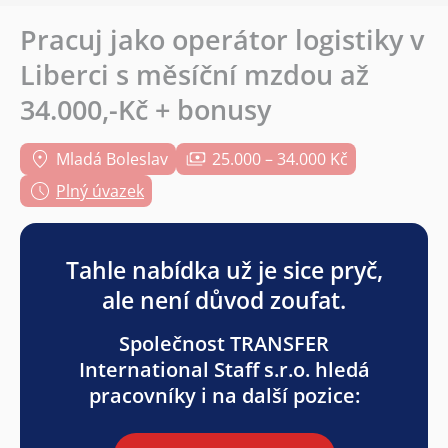
Pracuj jako operátor logistiky v
Liberci s měsíční mzdou až
34.000,-Kč + bonusy
Mladá Boleslav
25.000 – 34.000 Kč
Plný úvazek
Tahle nabídka už je sice pryč,
ale není důvod zoufat.
Společnost TRANSFER
International Staff s.r.o. hledá
pracovníky i na další pozice: