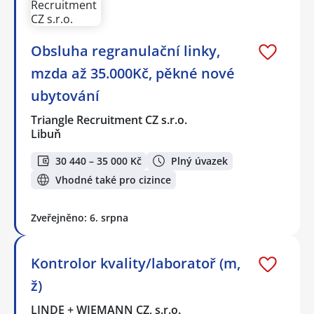
Obsluha regranulační linky,
mzda až 35.000Kč, pěkné nové
ubytování
Triangle Recruitment CZ s.r.o.
Libuň
30 440 – 35 000 Kč
Plný úvazek
Vhodné také pro cizince
Zveřejněno: 6. srpna
Kontrolor kvality/laboratoř (m,
ž)
LINDE + WIEMANN CZ, s.r.o.