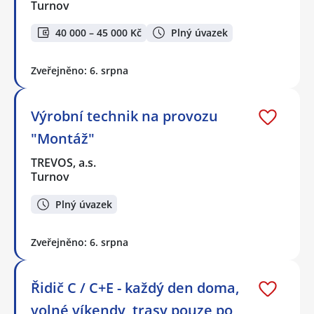
Turnov
40 000 – 45 000 Kč
Plný úvazek
Zveřejněno: 6. srpna
Výrobní technik na provozu
"Montáž"
TREVOS, a.s.
Turnov
Plný úvazek
Zveřejněno: 6. srpna
Řidič C / C+E - každý den doma,
volné víkendy, trasy pouze po