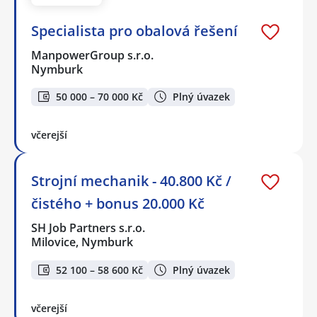
Specialista pro obalová řešení
ManpowerGroup s.r.o.
Nymburk
50 000 – 70 000 Kč
Plný úvazek
včerejší
Strojní mechanik - 40.800 Kč /
čistého + bonus 20.000 Kč
SH Job Partners s.r.o.
Milovice, Nymburk
52 100 – 58 600 Kč
Plný úvazek
včerejší