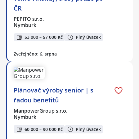
ČR
PEPITO s.r.o.
Nymburk
53 000 – 57 000 Kč
Plný úvazek
Zveřejněno: 6. srpna
Plánovač výroby senior | s
řadou benefitů
ManpowerGroup s.r.o.
Nymburk
60 000 – 90 000 Kč
Plný úvazek