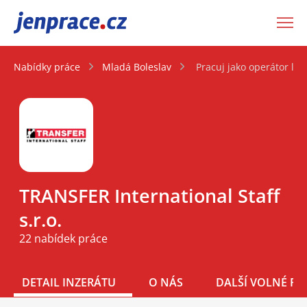
JenPráce.cz
Nabídky práce
Mladá Boleslav
Pracuj jako operátor log
TRANSFER International Staff
s.r.o.
22 nabídek práce
DETAIL INZERÁTU
O NÁS
DALŠÍ VOLNÉ PO