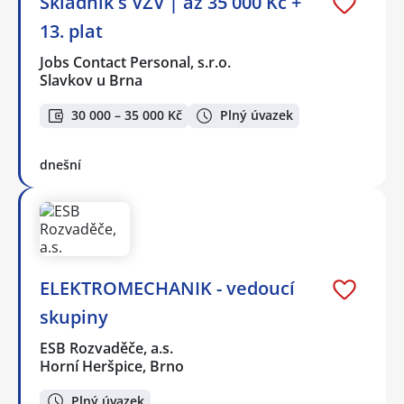
Skladník s VZV | až 35 000 Kč +
13. plat
Jobs Contact Personal, s.r.o.
Slavkov u Brna
30 000 – 35 000 Kč
Plný úvazek
dnešní
ELEKTROMECHANIK - vedoucí
skupiny
ESB Rozvaděče, a.s.
Horní Heršpice, Brno
Plný úvazek