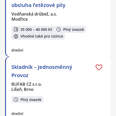
obsluha řetězové pily
Vodňanská drůbež, a.s.
Modřice
35 000 – 40 000 Kč
Plný úvazek
Vhodné také pro cizince
dnešní
Skladník – Jednosměnný
Provoz
BUFAB CZ s.r.o.
Líšeň, Brno
Plný úvazek
dnešní