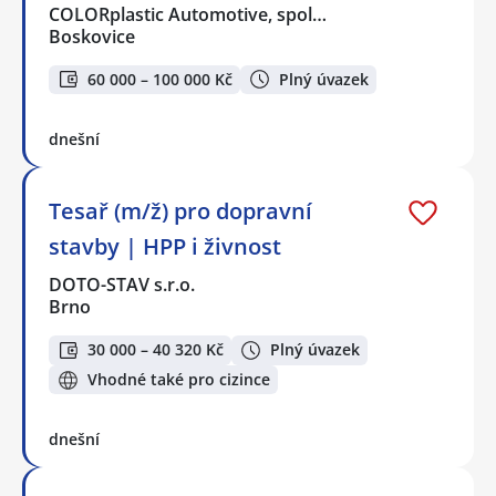
COLORplastic Automotive, spol…
Boskovice
60 000 – 100 000 Kč
Plný úvazek
dnešní
Tesař (m/ž) pro dopravní
stavby | HPP i živnost
DOTO-STAV s.r.o.
Brno
30 000 – 40 320 Kč
Plný úvazek
Vhodné také pro cizince
dnešní