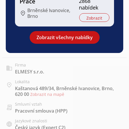
Práce
2868
nabídek
Brněnské Ivanovice,
Brno
Zobrazit
Zobrazit všechny nabídky
Firma
ELMESY s.r.o.
Lokalita
Kaštanová 489/34, Brněnské Ivanovice, Brno,
620 00
Zobrazit na mapě
Smluvní vztah
Pracovní smlouva (HPP)
Jazykové znalosti
Český jazyk
(Expert C2)