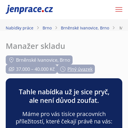
JenPráce.cz
Nabídky práce
Brno
Brněnské Ivanovice, Brno
Man
Manažer skladu
Brněnské Ivanovice, Brno
37.000 – 40.000 Kč
Plný úvazek
Tahle nabídka už je sice pryč,
ale není důvod zoufat.
Máme pro vás tisíce pracovních
příležitostí, které čekají právě na vás: