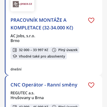
PRACOVNÍK MONTÁŽE A
KOMPLETACE (32-34.000 Kč)
AC Jobs, s.r.o.
Brno
32 000 – 33 997 Kč
Plný úvazek
Vhodné také pro absolventy
dnešní
CNC Operátor - Ranní směny
REGUTEC a.s.
Hrušovany u Brna
42 000 – 46 000 Kč
Plný úvazek