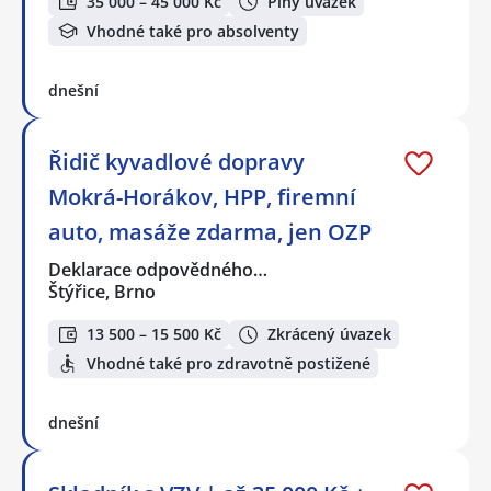
35 000 – 45 000 Kč
Plný úvazek
Vhodné také pro absolventy
dnešní
Řidič kyvadlové dopravy
Mokrá-Horákov, HPP, firemní
auto, masáže zdarma, jen OZP
Deklarace odpovědného…
Štýřice, Brno
13 500 – 15 500 Kč
Zkrácený úvazek
Vhodné také pro zdravotně postižené
dnešní