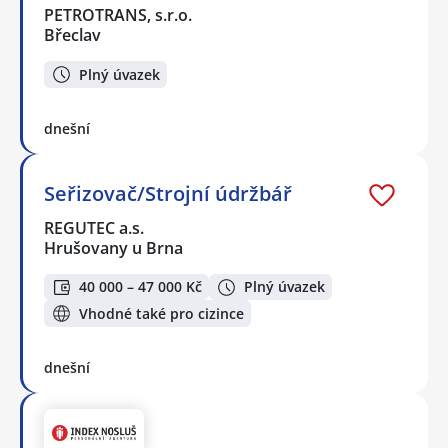
PETROTRANS, s.r.o.
Břeclav
Plný úvazek
dnešní
Seřizovač/Strojní údržbář
REGUTEC a.s.
Hrušovany u Brna
40 000 – 47 000 Kč
Plný úvazek
Vhodné také pro cizince
dnešní