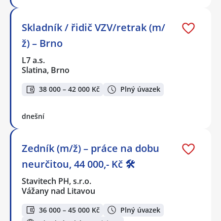
Skladník / řidič VZV/retrak (m/
ž) – Brno
L7 a.s.
Slatina, Brno
38 000 – 42 000 Kč
Plný úvazek
dnešní
Zedník (m/ž) – práce na dobu
neurčitou, 44 000,- Kč 🛠️
Stavitech PH, s.r.o.
Vážany nad Litavou
36 000 – 45 000 Kč
Plný úvazek