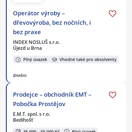
Operátor výroby –
dřevovýroba, bez nočních, i
bez praxe
INDEX NOSLUŠ s.r.o.
Újezd u Brna
Plný úvazek
Vhodné také pro absolventy
dnešní
Prodejce – obchodník EMT –
Pobočka Prostějov
E.M.T. spol. s r.o.
Bedihošť
35 000 – 55 000 Kč
Plný úvazek