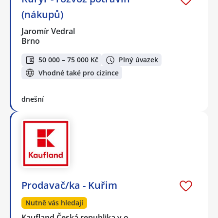
(nákupů)
Jaromír Vedral
Brno
50 000 – 75 000 Kč
Plný úvazek
Vhodné také pro cizince
dnešní
Prodavač/ka - Kuřim
Nutně vás hledají
Kaufland Česká republika v.o…