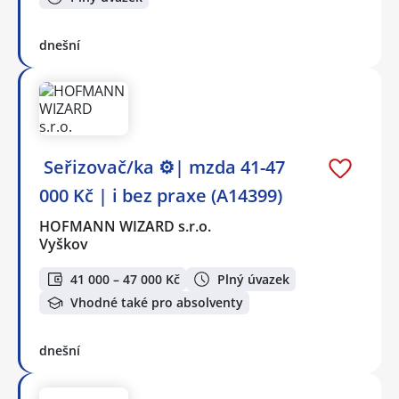
dnešní
️ Seřizovač/ka ⚙️| mzda 41-47
000 Kč | i bez praxe (A14399)
HOFMANN WIZARD s.r.o.
Vyškov
41 000 – 47 000 Kč
Plný úvazek
Vhodné také pro absolventy
dnešní