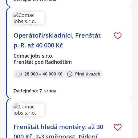
Operátoři/skladníci, Frenštát
p. R. až 40 000 Kč
Comac jobs s.r.o.
Frenštát pod Radhoštěm
28 000 – 40 000 Kč
Plný úvazek
Zveřejněno: 7. srpna
Frenštát hledá montéry: až 30
000 Kč, 2-3 směnnost, týdení