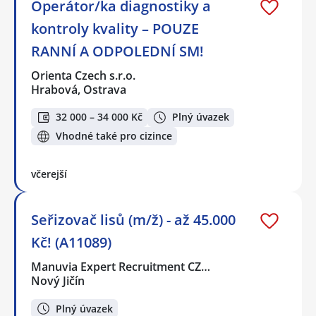
Operátor/ka diagnostiky a
kontroly kvality – POUZE
RANNÍ A ODPOLEDNÍ SM!
Orienta Czech s.r.o.
Hrabová, Ostrava
32 000 – 34 000 Kč
Plný úvazek
Vhodné také pro cizince
včerejší
Seřizovač lisů (m/ž) - až 45.000
Kč! (A11089)
Manuvia Expert Recruitment CZ…
Nový Jičín
Plný úvazek