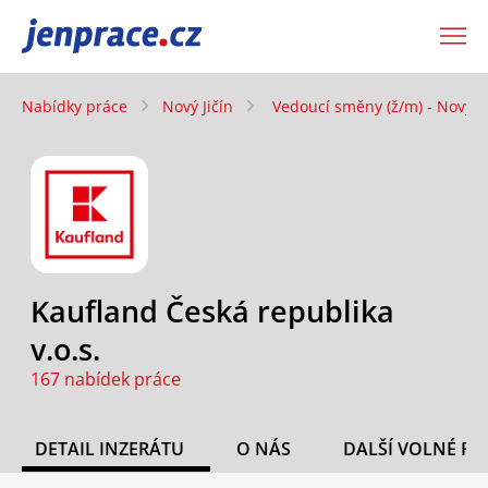
JenPráce.cz
Nabídky práce
Nový Jičín
Vedoucí směny (ž/m) - Nový Ji
Kaufland Česká republika
v.o.s.
167 nabídek práce
DETAIL INZERÁTU
O NÁS
DALŠÍ VOLNÉ PO