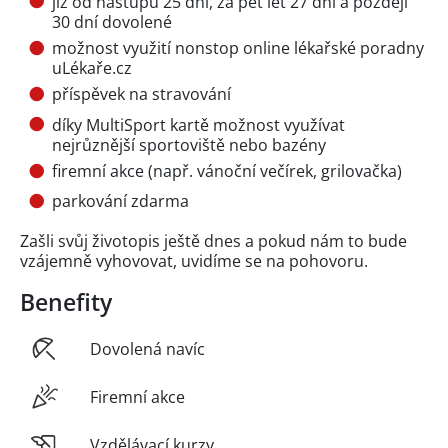
již od nástupu 25 dní, za pět let 27 dní a později
30 dní dovolené
možnost využití nonstop online lékařské poradny
uLékaře.cz
příspěvek na stravování
díky MultiSport kartě možnost využívat
nejrůznější sportoviště nebo bazény
firemní akce (např. vánoční večírek, grilovačka)
parkování zdarma
Zašli svůj životopis ještě dnes a pokud nám to bude
vzájemně vyhovovat, uvidíme se na pohovoru.
Benefity
Dovolená navíc
Firemní akce
Vzdělávací kurzy