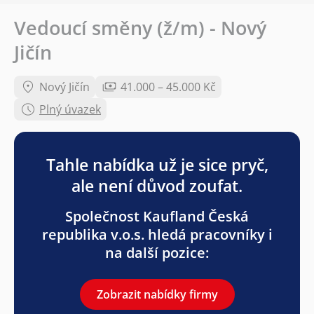
Vedoucí směny (ž/m) - Nový
Jičín
Nový Jičín
41.000 – 45.000 Kč
Plný úvazek
Tahle nabídka už je sice pryč,
ale není důvod zoufat.
Společnost Kaufland Česká
republika v.o.s. hledá pracovníky i
na další pozice:
Zobrazit nabídky firmy