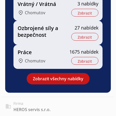
Vrátný / Vrátná
3 nabídky
Chomutov
Zobrazit
Ozbrojené síly a
27 nabídek
bezpečnost
Zobrazit
Práce
1675 nabídek
Chomutov
Zobrazit
Zobrazit všechny nabídky
Firma
HEROS servis s.r.o.