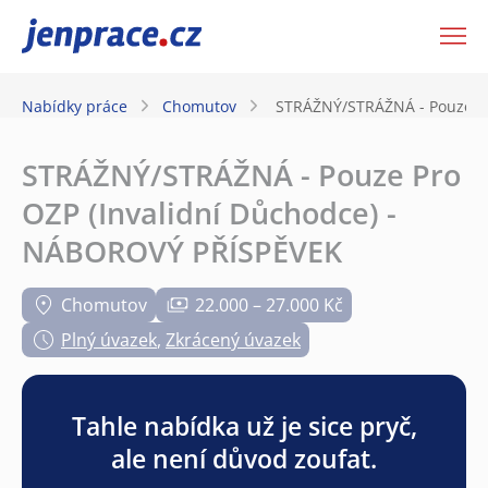
JenPráce.cz
Nabídky práce
Chomutov
STRÁŽNÝ/STRÁŽNÁ - Pouze Pr
STRÁŽNÝ/STRÁŽNÁ - Pouze Pro
OZP (Invalidní Důchodce) -
NÁBOROVÝ PŘÍSPĚVEK
Chomutov
22.000 – 27.000 Kč
Plný úvazek
,
Zkrácený úvazek
Tahle nabídka už je sice pryč,
ale není důvod zoufat.