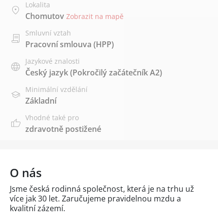
Lokalita
Chomutov
Zobrazit na mapě
Smluvní vztah
Pracovní smlouva (HPP)
Jazykové znalosti
Český jazyk
(Pokročilý začátečník A2)
Minimální vzdělání
Základní
Vhodné také pro
zdravotně postižené
O nás
Jsme česká rodinná společnost, která je na trhu už
více jak 30 let. Zaručujeme pravidelnou mzdu a
kvalitní zázemí.