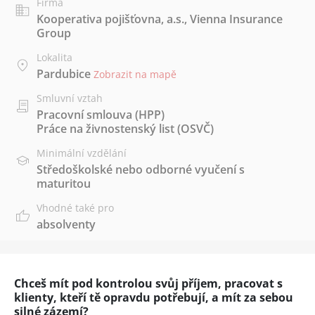
Firma
Kooperativa pojišťovna, a.s., Vienna Insurance
Group
Lokalita
Pardubice
Zobrazit na mapě
Smluvní vztah
Pracovní smlouva (HPP)
Práce na živnostenský list (OSVČ)
Minimální vzdělání
Středoškolské nebo odborné vyučení s
maturitou
Vhodné také pro
absolventy
Chceš mít pod kontrolou svůj příjem, pracovat s
klienty, kteří tě opravdu potřebují, a mít za sebou
silné zázemí?