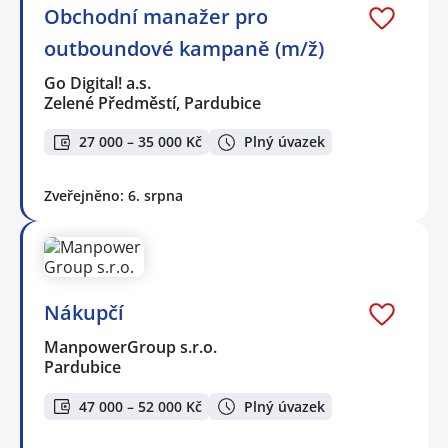
Obchodní manažer pro
outboundové kampaně (m/ž)
Go Digital! a.s.
Zelené Předměstí, Pardubice
27 000 – 35 000 Kč
Plný úvazek
Zveřejněno: 6. srpna
Nákupčí
ManpowerGroup s.r.o.
Pardubice
47 000 – 52 000 Kč
Plný úvazek