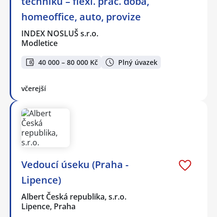
techniku – flexi. prac. doba,
homeoffice, auto, provize
INDEX NOSLUŠ s.r.o.
Modletice
40 000 – 80 000 Kč
Plný úvazek
včerejší
Vedoucí úseku (Praha -
Lipence)
Albert Česká republika, s.r.o.
Lipence, Praha