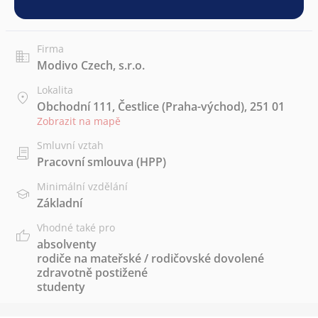
Firma
Modivo Czech, s.r.o.
Lokalita
Obchodní 111, Čestlice (Praha-východ), 251 01
Zobrazit na mapě
Smluvní vztah
Pracovní smlouva (HPP)
Minimální vzdělání
Základní
Vhodné také pro
absolventy
rodiče na mateřské / rodičovské dovolené
zdravotně postižené
studenty