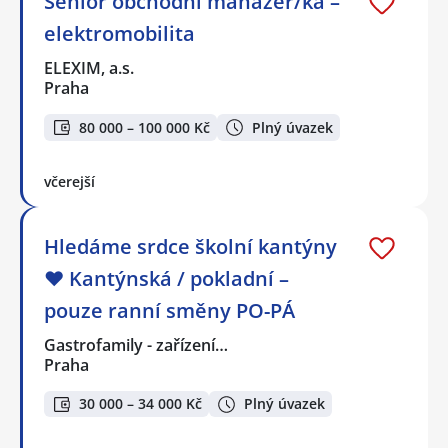
Senior obchodní manažer/ka –
elektromobilita
ELEXIM, a.s.
Praha
80 000 – 100 000 Kč
Plný úvazek
včerejší
Hledáme srdce školní kantýny
❤️ Kantýnská / pokladní –
pouze ranní směny PO-PÁ
Gastrofamily - zařízení…
Praha
30 000 – 34 000 Kč
Plný úvazek