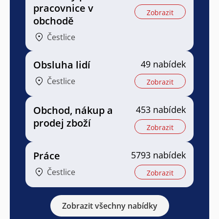
pracovnice v
Zobrazit
obchodě
Čestlice
Obsluha lidí
49 nabídek
Čestlice
Zobrazit
Obchod, nákup a
453 nabídek
prodej zboží
Zobrazit
Práce
5793 nabídek
Čestlice
Zobrazit
Zobrazit všechny nabídky