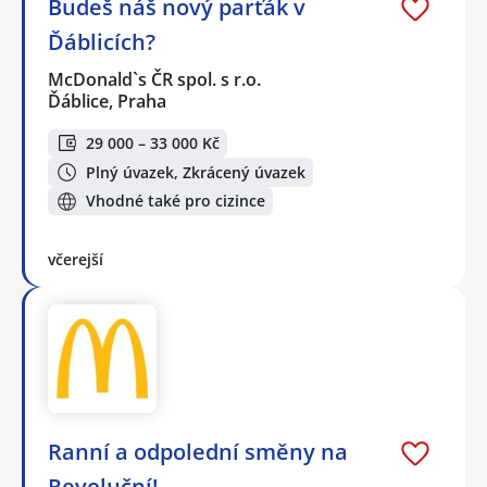
Budeš náš nový parťák v
Ďáblicích?
McDonald`s ČR spol. s r.o.
Ďáblice, Praha
29 000 – 33 000 Kč
Plný úvazek, Zkrácený úvazek
Vhodné také pro cizince
včerejší
Ranní a odpolední směny na
Revoluční!