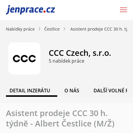
JenPráce.cz
Nabídky práce
Čestlice
Asistent prodeje CCC 30 h. týdně
CCC Czech, s.r.o.
5 nabídek práce
DETAIL INZERÁTU
O NÁS
DALŠÍ VOLNÉ PO
Asistent prodeje CCC 30 h.
týdně - Albert Čestlice (M/Ž)