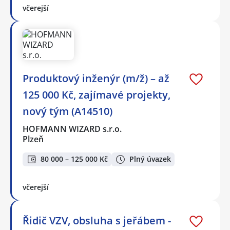
včerejší
Produktový inženýr (m/ž) – až
125 000 Kč, zajímavé projekty,
nový tým (A14510)
HOFMANN WIZARD s.r.o.
Plzeň
80 000 – 125 000 Kč
Plný úvazek
včerejší
Řidič VZV, obsluha s jeřábem -