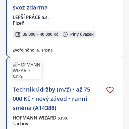
svoz zdarma
LEPŠÍ PRÁCE a.s.
Plzeň
35 000 – 40 000 Kč
Plný úvazek
Zveřejněno: 6. srpna
Technik údržby (m/ž) • až 75
000 Kč • nový závod • ranní
směna (A14388)
HOFMANN WIZARD s.r.o.
Tachov