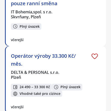
pouze ranní směna
IT Bohemia,spol. s r.o.
Skvrňany, Plzeň
Plný úvazek
včerejší
Operátor výroby 33.300 Kč/
měs.
DELTA & PERSONAL s.r.o.
Plzeň
24 490 – 33 300 Kč
Plný úvazek
Vhodné také pro cizince
včerejší