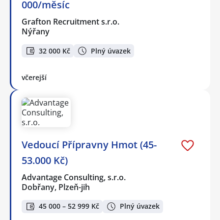
000/měsíc
Grafton Recruitment s.r.o.
Nýřany
32 000 Kč
Plný úvazek
včerejší
Vedoucí Přípravny Hmot (45-
53.000 Kč)
Advantage Consulting, s.r.o.
Dobřany, Plzeň-jih
45 000 – 52 999 Kč
Plný úvazek