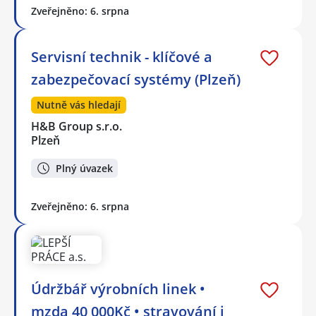
Zveřejněno: 6. srpna
Servisní technik - klíčové a
zabezpečovací systémy (Plzeň)
Nutně vás hledají
H&B Group s.r.o.
Plzeň
Plný úvazek
Zveřejněno: 6. srpna
Údržbář výrobních linek •
mzda 40 000Kč • stravování i