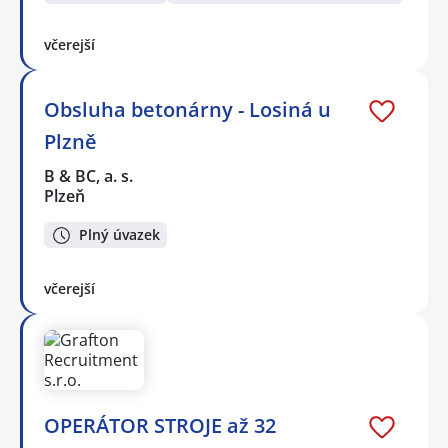
včerejší
Obsluha betonárny - Losiná u
Plzně
B & BC, a. s.
Plzeň
Plný úvazek
včerejší
OPERÁTOR STROJE až 32