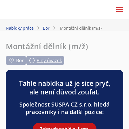
JenPráce.cz
Nabídky práce
Bor
Montážní dělník (m/ž)
Montážní dělník (m/ž)
Bor
Plný úvazek
Tahle nabídka už je sice pryč,
ale není důvod zoufat.
Společnost SUSPA CZ s.r.o. hledá
pracovníky i na další pozice:
Zobrazit nabídky firmy