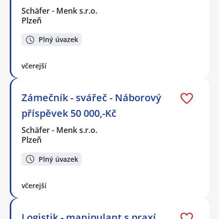
Schäfer - Menk s.r.o.
Plzeň
Plný úvazek
včerejší
Zámečník - svářeč - Náborový
příspěvek 50 000,-Kč
Schäfer - Menk s.r.o.
Plzeň
Plný úvazek
včerejší
Logistik - manipulant s praxí