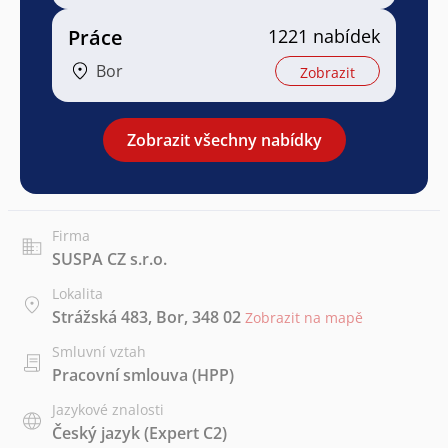
Práce
1221 nabídek
Bor
Zobrazit
Zobrazit všechny nabídky
Firma
SUSPA CZ s.r.o.
Lokalita
Strážská 483, Bor, 348 02
Zobrazit na mapě
Smluvní vztah
Pracovní smlouva (HPP)
Jazykové znalosti
Český jazyk
(Expert C2)