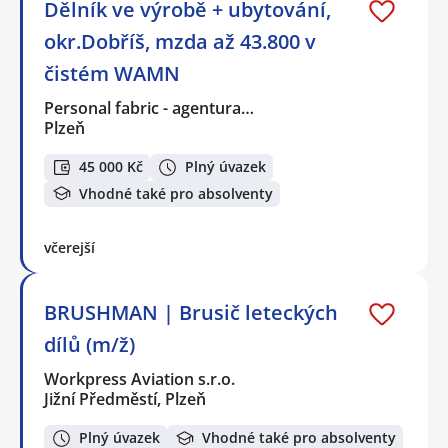
Dělník ve výrobě + ubytování,
okr.Dobříš, mzda až 43.800 v
čistém WAMN
Personal fabric - agentura…
Plzeň
45 000 Kč
Plný úvazek
Vhodné také pro absolventy
včerejší
BRUSHMAN | Brusič leteckých
dílů (m/ž)
Workpress Aviation s.r.o.
Jižní Předměstí, Plzeň
Plný úvazek
Vhodné také pro absolventy