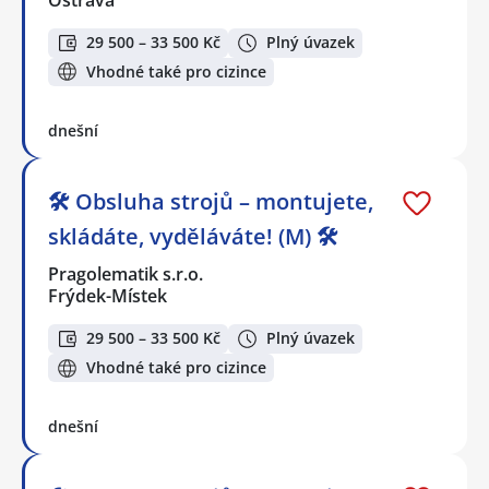
Ostrava
29 500 – 33 500 Kč
Plný úvazek
Vhodné také pro cizince
dnešní
🛠️ Obsluha strojů – montujete,
skládáte, vyděláváte! (M) 🛠️
Pragolematik s.r.o.
Frýdek-Místek
29 500 – 33 500 Kč
Plný úvazek
Vhodné také pro cizince
dnešní