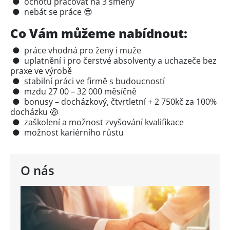
● ochotu pracovat na 3 směny
● nebát se práce 😎
Co Vám můžeme nabídnout:
● práce vhodná pro ženy i muže
● uplatnění i pro čerstvé absolventy a uchazeče bez
praxe ve výrobě
● stabilní práci ve firmě s budoucností
● mzdu 27 00 – 32 000 měsíčně
● bonusy – docházkový, čtvrtletní + 2 750kč za 100%
docházku 🤑
● zaškolení a možnost zvyšování kvalifikace
● možnost kariérního růstu
O nás