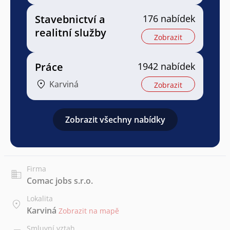
Stavebnictví a
176 nabídek
realitní služby
Zobrazit
Práce
1942 nabídek
Karviná
Zobrazit
Zobrazit všechny nabídky
Firma
Comac jobs s.r.o.
Lokalita
Karviná
Zobrazit na mapě
Smluvní vztah