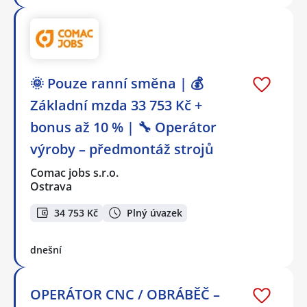
🌞 Pouze ranní směna | 💰
Základní mzda 33 753 Kč +
bonus až 10 % | 🔧 Operátor
výroby – předmontáž strojů
Comac jobs s.r.o.
Ostrava
34 753 Kč
Plný úvazek
dnešní
OPERÁTOR CNC / OBRÁBĚČ –