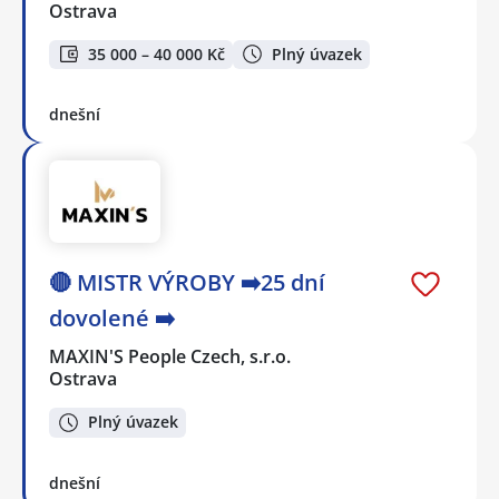
Ostrava
35 000 – 40 000 Kč
Plný úvazek
dnešní
🔴 MISTR VÝROBY ➡️25 dní
dovolené ➡️
MAXIN'S People Czech, s.r.o.
Ostrava
Plný úvazek
dnešní