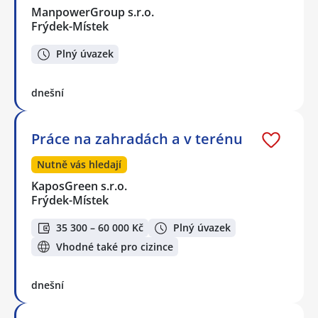
ManpowerGroup s.r.o.
Frýdek-Místek
Plný úvazek
dnešní
Práce na zahradách a v terénu
Nutně vás hledají
KaposGreen s.r.o.
Frýdek-Místek
35 300 – 60 000 Kč
Plný úvazek
Vhodné také pro cizince
dnešní