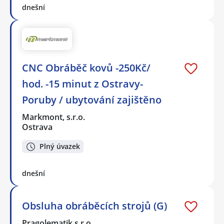
dnešní
CNC Obráběč kovů -250Kč/
hod. -15 minut z Ostravy-
Poruby / ubytování zajištěno
Markmont, s.r.o.
Ostrava
Plný úvazek
dnešní
Obsluha obráběcích strojů (G)
Pragolematik s.r.o.