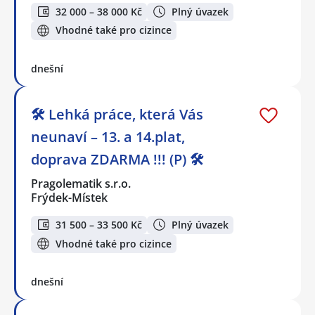
32 000 – 38 000 Kč
Plný úvazek
Vhodné také pro cizince
dnešní
🛠️ Lehká práce, která Vás
neunaví – 13. a 14.plat,
doprava ZDARMA !!! (P) 🛠️
Pragolematik s.r.o.
Frýdek-Místek
31 500 – 33 500 Kč
Plný úvazek
Vhodné také pro cizince
dnešní