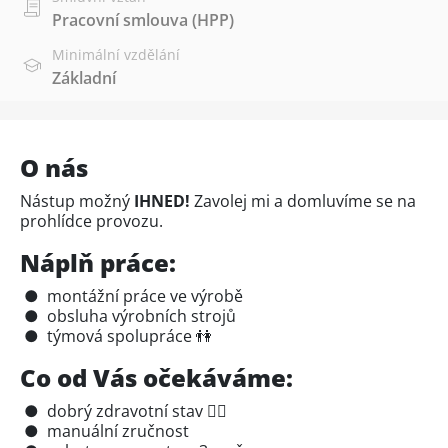
Pracovní smlouva (HPP)
Minimální vzdělání
Základní
O nás
Nástup možný
IHNED!
Zavolej mi a domluvíme se na
prohlídce provozu.
Náplň práce:
● montážní práce ve výrobě
● obsluha výrobních strojů
● týmová spolupráce 👫
Co od Vás očekáváme:
● dobrý zdravotní stav 🙋‍♀️
● manuální zručnost