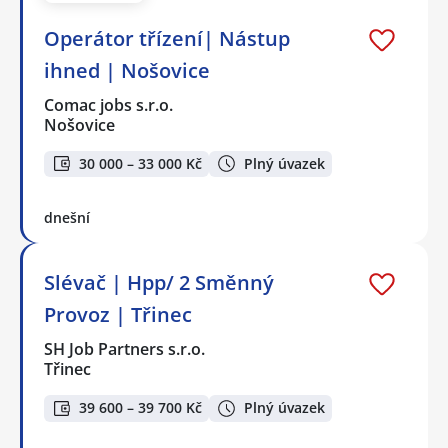
Operátor třízení| Nástup
ihned | Nošovice
Comac jobs s.r.o.
Nošovice
30 000 – 33 000 Kč
Plný úvazek
dnešní
Slévač | Hpp/ 2 Směnný
Provoz | Třinec
SH Job Partners s.r.o.
Třinec
39 600 – 39 700 Kč
Plný úvazek