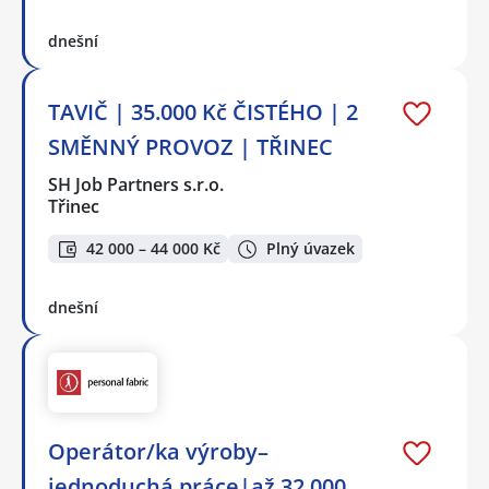
dnešní
TAVIČ | 35.000 Kč ČISTÉHO | 2
SMĚNNÝ PROVOZ | TŘINEC
SH Job Partners s.r.o.
Třinec
42 000 – 44 000 Kč
Plný úvazek
dnešní
Operátor/ka výroby–
jednoduchá práce|až 32 000