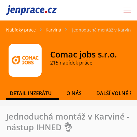
JenPráce.cz
Nabídky práce
Karviná
Jednoduchá montáž v Karviné -
Comac jobs s.r.o.
215 nabídek práce
DETAIL INZERÁTU
O NÁS
DALŠÍ VOLNÉ PO
Jednoduchá montáž v Karviné -
nástup IHNED 👌