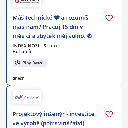
Máš technické 🩶 a rozumíš
mašinám? Pracuj 15 dní v
měsíci a zbytek měj volno. ⚙
INDEX NOSLUŠ s.r.o.
Bohumín
Plný úvazek
dnešní
Projektový inženýr - investice
ve výrobě (potravinářství)