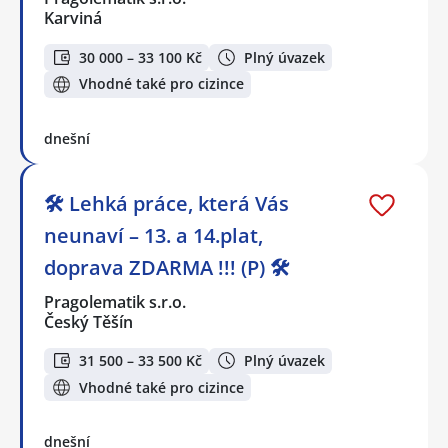
Karviná
30 000 – 33 100 Kč
Plný úvazek
Vhodné také pro cizince
dnešní
🛠️ Lehká práce, která Vás
neunaví – 13. a 14.plat,
doprava ZDARMA !!! (P) 🛠️
Pragolematik s.r.o.
Český Těšín
31 500 – 33 500 Kč
Plný úvazek
Vhodné také pro cizince
dnešní