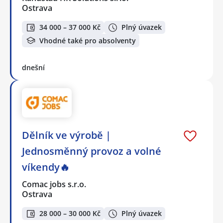
Ostrava
34 000 – 37 000 Kč
Plný úvazek
Vhodné také pro absolventy
dnešní
Dělník ve výrobě |
Jednosměnný provoz a volné
víkendy🔥
Comac jobs s.r.o.
Ostrava
28 000 – 30 000 Kč
Plný úvazek