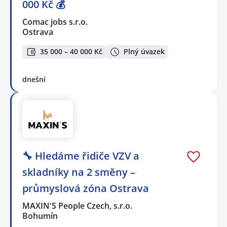
000 Kč 💰
Comac jobs s.r.o.
Ostrava
35 000 – 40 000 Kč
Plný úvazek
dnešní
🔧 Hledáme řidiče VZV a
skladníky na 2 směny –
průmyslová zóna Ostrava
MAXIN'S People Czech, s.r.o.
Bohumín