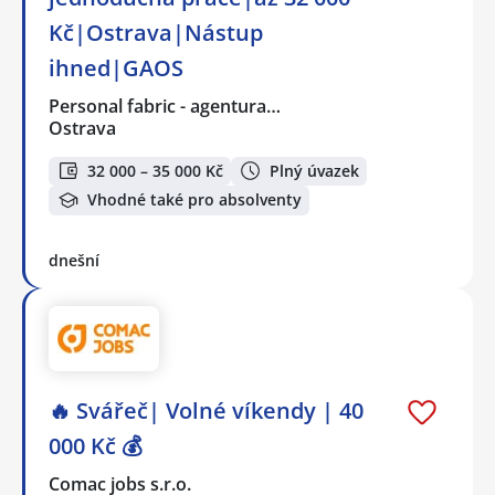
Kč|Ostrava|Nástup
ihned|GAOS
Personal fabric - agentura…
Ostrava
32 000 – 35 000 Kč
Plný úvazek
Vhodné také pro absolventy
dnešní
🔥 Svářeč| Volné víkendy | 40
000 Kč 💰
Comac jobs s.r.o.