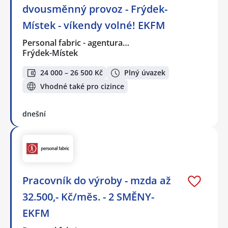
dvousměnný provoz - Frýdek-
Místek - víkendy volné! EKFM
Personal fabric - agentura…
Frýdek-Místek
24 000 – 26 500 Kč
Plný úvazek
Vhodné také pro cizince
dnešní
Pracovník do výroby - mzda až
32.500,- Kč/měs. - 2 SMĚNY-
EKFM