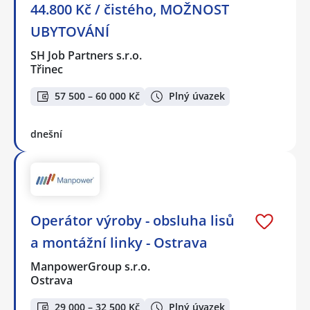
44.800 Kč / čistého, MOŽNOST
UBYTOVÁNÍ
SH Job Partners s.r.o.
Třinec
57 500 – 60 000 Kč
Plný úvazek
dnešní
Operátor výroby - obsluha lisů
a montážní linky - Ostrava
ManpowerGroup s.r.o.
Ostrava
29 000 – 32 500 Kč
Plný úvazek