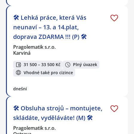
🛠️ Lehká práce, která Vás
neunaví – 13. a 14.plat,
doprava ZDARMA !!! (P) 🛠️
Pragolematik s.r.o.
Karviná
31 500 – 33 500 Kč
Plný úvazek
Vhodné také pro cizince
dnešní
🛠️ Obsluha strojů – montujete,
skládáte, vyděláváte! (M) 🛠️
Pragolematik s.r.o.