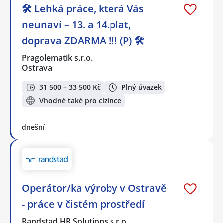
🛠️ Lehká práce, která Vás
neunaví – 13. a 14.plat,
doprava ZDARMA !!! (P) 🛠️
Pragolematik s.r.o.
Ostrava
31 500 – 33 500 Kč
Plný úvazek
Vhodné také pro cizince
dnešní
Operátor/ka výroby v Ostravě
- práce v čistém prostředí
Randstad HR Solutions s.r.o.