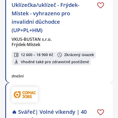
Uklízečka/uklízeč - Frýdek-
Místek - vyhrazeno pro
invalidní důchodce
(UP+PL+HM)
VKUS-BUSTAN s.r.o.
Frýdek-Místek
12 600 – 18 900 Kč
Zkrácený úvazek
Vhodné také pro zdravotně postižené
dnešní
🔥 Svářeč| Volné víkendy | 40