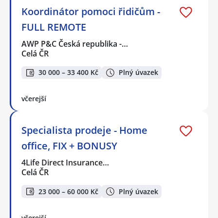
Koordinátor pomoci řidičům -
FULL REMOTE
AWP P&C Česká republika -…
Celá ČR
30 000 – 33 400 Kč
Plný úvazek
včerejší
Specialista prodeje - Home
office, FIX + BONUSY
4Life Direct Insurance…
Celá ČR
23 000 – 60 000 Kč
Plný úvazek
včerejší