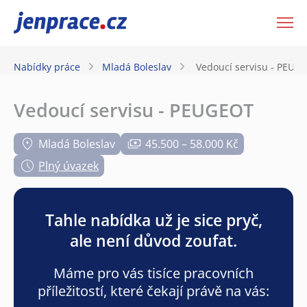
JenPráce.cz
Nabídky práce
Mladá Boleslav
Vedoucí servisu - PEUG
Vedoucí servisu - PEUGEOT
Mladá Boleslav
45.500 – 58.000 Kč
Plný úvazek
Tahle nabídka už je sice pryč,
ale není důvod zoufat.
Máme pro vás tisíce pracovních
příležitostí, které čekají právě na vás: