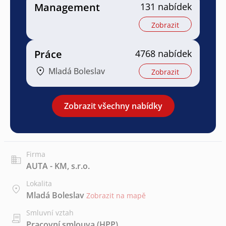
Management
131 nabídek
Zobrazit
Práce
4768 nabídek
Mladá Boleslav
Zobrazit
Zobrazit všechny nabídky
Firma
AUTA - KM, s.r.o.
Lokalita
Mladá Boleslav
Zobrazit na mapě
Smluvní vztah
Pracovní smlouva (HPP)