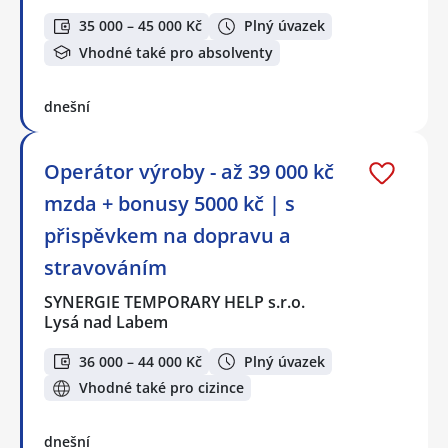
35 000 – 45 000 Kč
Plný úvazek
Vhodné také pro absolventy
dnešní
Operátor výroby - až 39 000 kč
mzda + bonusy 5000 kč | s
přispěvkem na dopravu a
stravováním
SYNERGIE TEMPORARY HELP s.r.o.
Lysá nad Labem
36 000 – 44 000 Kč
Plný úvazek
Vhodné také pro cizince
dnešní