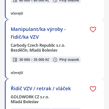
60 000 – 80 000 Kč
Plný úvazek
včerejší
Manipulant/ka výroby -
řidič/ka VZV
Carbody Czech Republic s.r.o.
Bezděčín, Mladá Boleslav
30 000 – 35 000 Kč
Plný úvazek
včerejší
Řidič VZV / retrak / vláček
GOLDWORK CZ s.r.o.
Mladá Boleslav