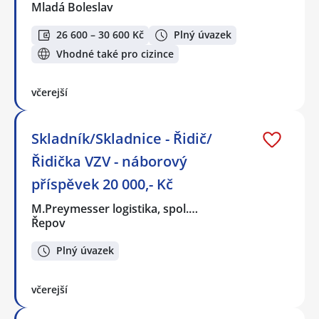
Mladá Boleslav
26 600 – 30 600 Kč
Plný úvazek
Vhodné také pro cizince
včerejší
Skladník/Skladnice - Řidič/
Řidička VZV - náborový
příspěvek 20 000,- Kč
M.Preymesser logistika, spol.…
Řepov
Plný úvazek
včerejší