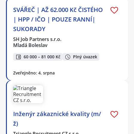
SVÁŘEČ | AŽ 62.000 Kč ČISTÉHO
| HPP / IČO | POUZE RANNÍ|
SUKORADY
SH Job Partners s.r.o.
Mladá Boleslav
60 000 – 81 000 Kč
Plný úvazek
Zveřejněno: 4. srpna
Inženýr zákaznické kvality (m/
ž)
Triangle Recruitment CZ s.r.o.