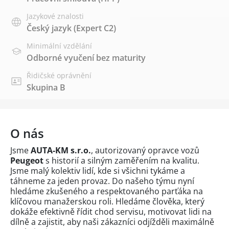
Jazykové znalosti
Český jazyk
(Expert C2)
Minimální vzdělání
Odborné vyučení bez maturity
Řidičské oprávnění
Skupina B
O nás
Jsme
AUTA-KM s.r.o.
, autorizovaný opravce vozů
Peugeot
s historií a silným zaměřením na kvalitu.
Jsme malý kolektiv lidí, kde si všichni tykáme a
táhneme za jeden provaz. Do našeho týmu nyní
hledáme zkušeného a respektovaného parťáka na
klíčovou manažerskou roli. Hledáme člověka, který
dokáže efektivně řídit chod servisu, motivovat lidi na
dílně a zajistit, aby naši zákazníci odjížděli maximálně