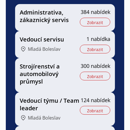
Administrativa,
384 nabídek
zákaznický servis
Zobrazit
Vedoucí servisu
1 nabídka
Mladá Boleslav
Zobrazit
Strojírenství a
300 nabídek
automobilový
Zobrazit
průmysl
Vedoucí týmu / Team
124 nabídek
leader
Zobrazit
Mladá Boleslav