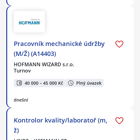
Pracovník mechanické údržby
(M/Ž) (A14403)
HOFMANN WIZARD s.r.o.
Turnov
40 000 – 45 000 Kč
Plný úvazek
dnešní
Kontrolor kvality/laboratoř (m,
ž)