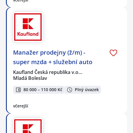
Manažer prodejny (ž/m) -
super mzda + služební auto
Kaufland Česká republika v.o…
Mladá Boleslav
80 000 – 110 000 Kč
Plný úvazek
včerejší