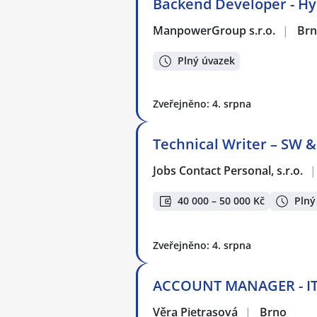
Backend Developer - Hy
ManpowerGroup s.r.o.
|
Br
Plný úvazek
Zveřejněno: 4. srpna
Technical Writer – SW &
Jobs Contact Personal, s.r.o.
|
40 000 – 50 000 Kč
Plný
Zveřejněno: 4. srpna
ACCOUNT MANAGER - IT 
Věra Pietrasová
|
Brno