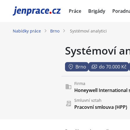
JenPráce.cz
Práce
Brigády
Poradn
Nabídky práce
Brno
Systémoví analytici
Systémoví an
Brno
do 70.000 Kč
Firma
Honeywell International s
Smluvní vztah
Pracovní smlouva (HPP)