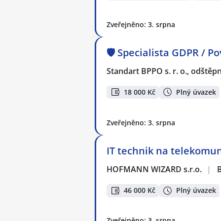
Zveřejněno: 3. srpna
🛡️ Specialista GDPR / 
Standart BPPO s. r. o., odště
18 000 Kč
Plný úvazek
Zveřejněno: 3. srpna
IT technik na telekomun
HOFMANN WIZARD s.r.o.
|
46 000 Kč
Plný úvazek
Zveřejněno: 3. srpna