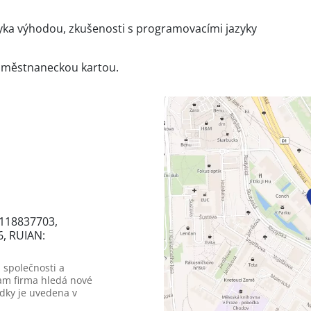
zyka výhodou, zkušenosti s programovacími jazyky
aměstnaneckou kartou.
5118837703,
6, RUIAN:
 společnosti a
am firma hledá nové
dky je uvedena v