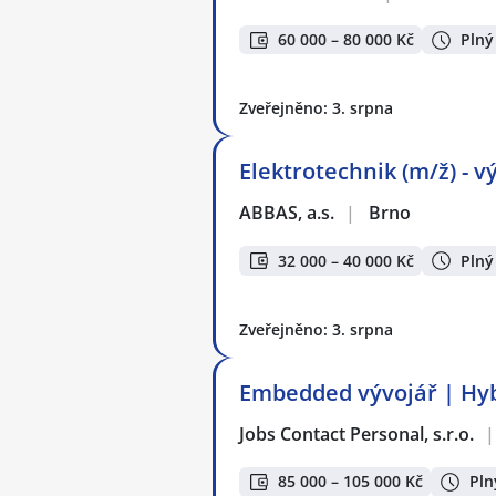
60 000 – 80 000 Kč
Plný
Zveřejněno: 3. srpna
Elektrotechnik (m/ž) - v
ABBAS, a.s.
|
Brno
32 000 – 40 000 Kč
Plný
Zveřejněno: 3. srpna
Embedded vývojář | Hybr
Jobs Contact Personal, s.r.o.
|
85 000 – 105 000 Kč
Pln