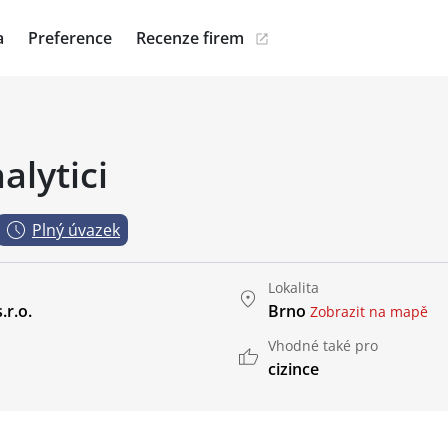
a
Preference
Recenze firem
alytici
Plný úvazek
Lokalita
.r.o.
Brno
Zobrazit na mapě
Vhodné také pro
cizince