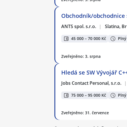
Obchodník/obchodnice se
ANTS spol. s.r.o.
|
Slatina, B
45 000 – 70 000 Kč
Plný
Zveřejněno: 3. srpna
Hledá se SW Vývojář C++
Jobs Contact Personal, s.r.o.
|
75 000 – 95 000 Kč
Plný
Zveřejněno: 31. července