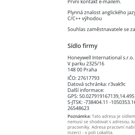
První kontakt e-mailem.
Plynná znalost anglického ja
C/C++ výhodou
Souhlas zaměstnavatele se z
Sídlo firmy
Honeywell International s.r.o.
V parku 2325/16
148 00 Praha
IČO: 27617793
Datová schránka: r3vak9c
Další informace:
GPS: 50.027919167139,14.49
S-JTSK: -738404.11 -1050353.1
26548623
Poznámka:
Tato adresa je sídlem
nemusí se shodovat s adresou, k
pracovníky. Adresa pracovní nabí
inzerci - v poli Lokalita.