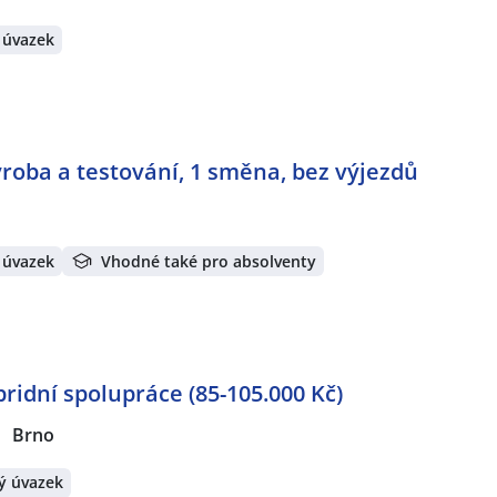
 úvazek
ýroba a testování, 1 směna, bez výjezdů
 úvazek
Vhodné také pro absolventy
idní spolupráce (85-105.000 Kč)
Brno
ý úvazek