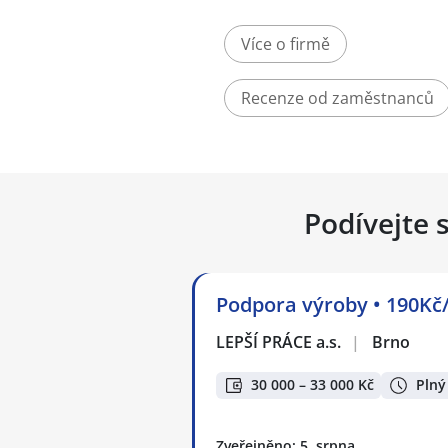
Více o firmě
Recenze od zaměstnanců
Podívejte 
Podpora výroby • 190Kč
LEPŠÍ PRÁCE a.s.
|
Brno
30 000 – 33 000 Kč
Plný
Zveřejněno: 5. srpna