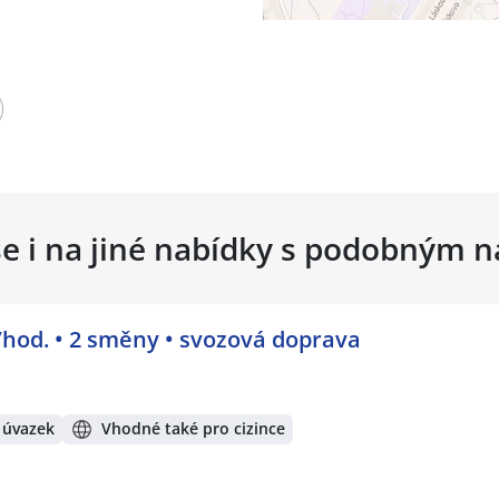
se i na jiné nabídky s podobným 
/hod. • 2 směny • svozová doprava
 úvazek
Vhodné také pro cizince