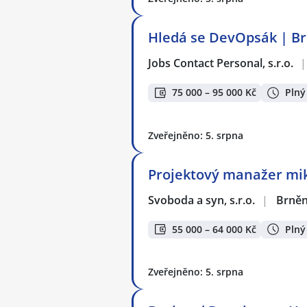
Hledá se DevOpsák | Brn
Jobs Contact Personal, s.r.o.
|
75 000 – 95 000 Kč
Plný
Zveřejněno: 5. srpna
Projektový manažer mik
Svoboda a syn, s.r.o.
|
Brněn
55 000 – 64 000 Kč
Plný
Zveřejněno: 5. srpna