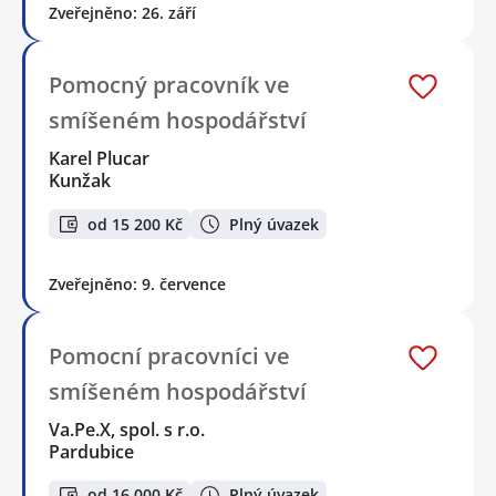
Zveřejněno: 26. září
Pomocný pracovník ve
smíšeném hospodářství
Karel Plucar
Kunžak
od 15 200 Kč
Plný úvazek
Zveřejněno: 9. července
Pomocní pracovníci ve
smíšeném hospodářství
Va.Pe.X, spol. s r.o.
Pardubice
od 16 000 Kč
Plný úvazek