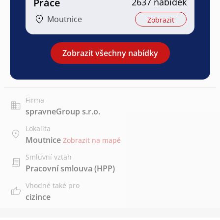
Práce
2637 nabídek
Moutnice
Zobrazit
Zobrazit všechny nabídky
Firma
spravneGroup s.r.o.
Lokalita
Moutnice
Zobrazit na mapě
Smluvní vztah
Pracovní smlouva (HPP)
Vhodné také pro
cizince