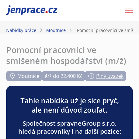
JenPráce.cz
Nabídky práce
Moutnice
Pomocní pracovníci ve smíšen
Pomocní pracovníci ve
smíšeném hospodářství (m/ž)
Moutnice
do 22.400 Kč
Plný úvazek
Tahle nabídka už je sice pryč,
ale není důvod zoufat.
Společnost spravneGroup s.r.o.
hledá pracovníky i na další pozice: