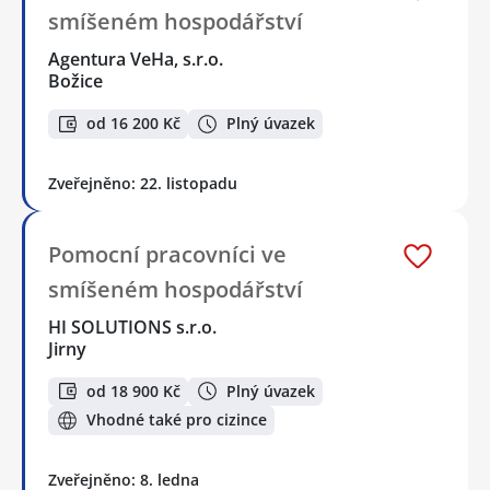
smíšeném hospodářství
Agentura VeHa, s.r.o.
Božice
od 16 200 Kč
Plný úvazek
Zveřejněno: 22. listopadu
Pomocní pracovníci ve
smíšeném hospodářství
HI SOLUTIONS s.r.o.
Jirny
od 18 900 Kč
Plný úvazek
Vhodné také pro cizince
Zveřejněno: 8. ledna