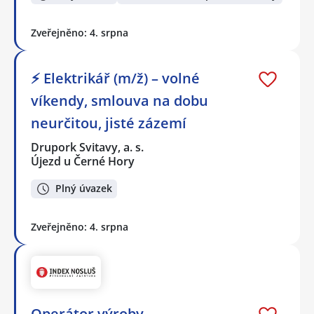
Zveřejněno: 4. srpna
⚡ Elektrikář (m/ž) – volné
víkendy, smlouva na dobu
neurčitou, jisté zázemí
Drupork Svitavy, a. s.
Újezd u Černé Hory
Plný úvazek
Zveřejněno: 4. srpna
Operátor výroby –