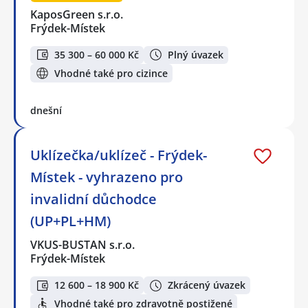
KaposGreen s.r.o.
Frýdek-Místek
35 300 – 60 000 Kč
Plný úvazek
Vhodné také pro cizince
dnešní
Uklízečka/uklízeč - Frýdek-
Místek - vyhrazeno pro
invalidní důchodce
(UP+PL+HM)
VKUS-BUSTAN s.r.o.
Frýdek-Místek
12 600 – 18 900 Kč
Zkrácený úvazek
Vhodné také pro zdravotně postižené