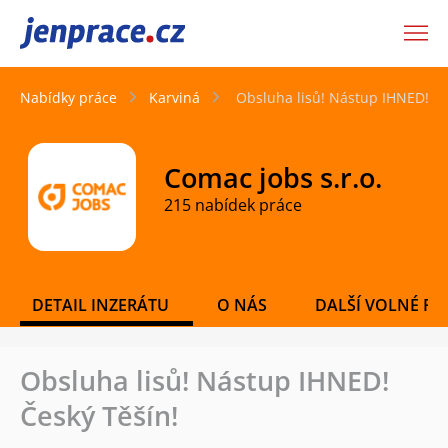
JenPráce.cz
Nabídky práce
Karviná
Obsluha lisů! Nástup IHNED! Če
Comac jobs s.r.o.
215 nabídek práce
DETAIL INZERÁTU
O NÁS
DALŠÍ VOLNÉ PO
Obsluha lisů! Nástup IHNED!
Český Těšín!