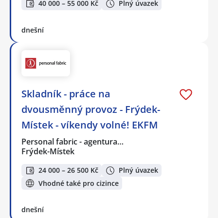
40 000 – 55 000 Kč
Plný úvazek
dnešní
Skladník - práce na
dvousměnný provoz - Frýdek-
Místek - víkendy volné! EKFM
Personal fabric - agentura…
Frýdek-Místek
24 000 – 26 500 Kč
Plný úvazek
Vhodné také pro cizince
dnešní