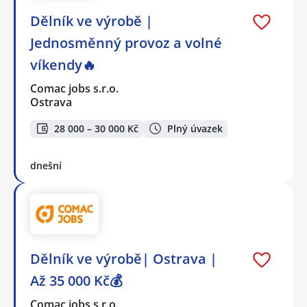
Dělník ve výrobě |
Jednosměnný provoz a volné
víkendy🔥
Comac jobs s.r.o.
Ostrava
28 000 – 30 000 Kč
Plný úvazek
dnešní
Dělník ve výrobě| Ostrava |
Až 35 000 Kč💰
Comac jobs s.r.o.