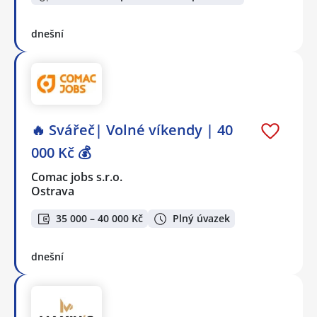
dnešní
🔥 Svářeč| Volné víkendy | 40
000 Kč 💰
Comac jobs s.r.o.
Ostrava
35 000 – 40 000 Kč
Plný úvazek
dnešní