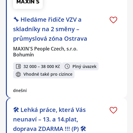
🔧 Hledáme řidiče VZV a
skladníky na 2 směny –
průmyslová zóna Ostrava
MAXIN'S People Czech, s.r.o.
Bohumín
32 000 – 38 000 Kč
Plný úvazek
Vhodné také pro cizince
dnešní
🛠️ Lehká práce, která Vás
neunaví – 13. a 14.plat,
doprava ZDARMA !!! (P) 🛠️