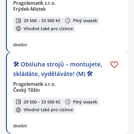
Pragolematik s.r.o.
Frýdek-Místek
29 500 – 33 500 Kč
Plný úvazek
Vhodné také pro cizince
dnešní
🛠️ Obsluha strojů – montujete,
skládáte, vyděláváte! (M) 🛠️
Pragolematik s.r.o.
Český Těšín
29 500 – 33 500 Kč
Plný úvazek
Vhodné také pro cizince
dnešní