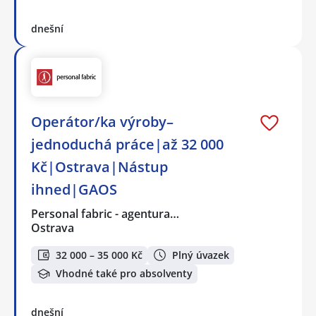
dnešní
Operátor/ka výroby–
jednoduchá práce|až 32 000
Kč|Ostrava|Nástup
ihned|GAOS
Personal fabric - agentura…
Ostrava
32 000 – 35 000 Kč
Plný úvazek
Vhodné také pro absolventy
dnešní