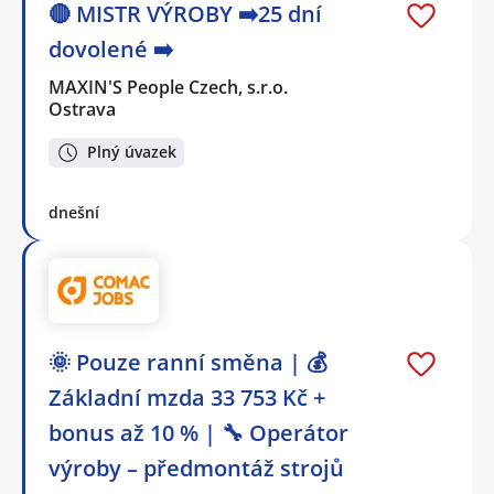
🔴 MISTR VÝROBY ➡️25 dní
dovolené ➡️
MAXIN'S People Czech, s.r.o.
Ostrava
Plný úvazek
dnešní
🌞 Pouze ranní směna | 💰
Základní mzda 33 753 Kč +
bonus až 10 % | 🔧 Operátor
výroby – předmontáž strojů