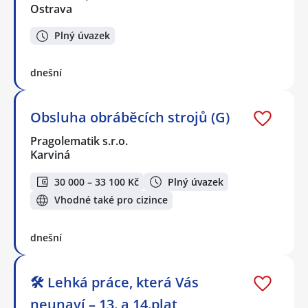
Ostrava
Plný úvazek
dnešní
Obsluha obráběcích strojů (G)
Pragolematik s.r.o.
Karviná
30 000 – 33 100 Kč
Plný úvazek
Vhodné také pro cizince
dnešní
🛠️ Lehká práce, která Vás
neunaví – 13. a 14.plat,