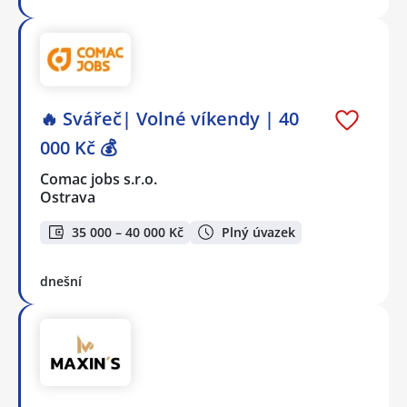
🔥 Svářeč| Volné víkendy | 40
000 Kč 💰
Comac jobs s.r.o.
Ostrava
35 000 – 40 000 Kč
Plný úvazek
dnešní