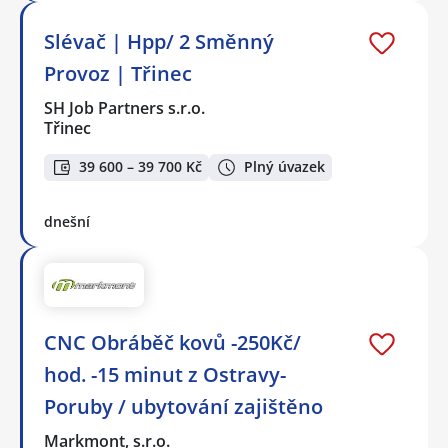
Slévač | Hpp/ 2 Směnný
Provoz | Třinec
SH Job Partners s.r.o.
Třinec
39 600 – 39 700 Kč
Plný úvazek
dnešní
CNC Obráběč kovů -250Kč/
hod. -15 minut z Ostravy-
Poruby / ubytování zajištěno
Markmont, s.r.o.