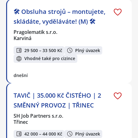
🛠️ Obsluha strojů – montujete,
skládáte, vyděláváte! (M) 🛠️
Pragolematik s.r.o.
Karviná
29 500 – 33 500 Kč
Plný úvazek
Vhodné také pro cizince
dnešní
TAVIČ | 35.000 Kč ČISTÉHO | 2
SMĚNNÝ PROVOZ | TŘINEC
SH Job Partners s.r.o.
Třinec
42 000 – 44 000 Kč
Plný úvazek