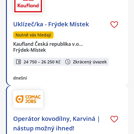
Uklízeč/ka - Frýdek Místek
Nutně vás hledají
Kaufland Česká republika v.o…
Frýdek-Místek
24 750 – 26 250 Kč
Zkrácený úvazek
dnešní
Operátor kovodílny, Karviná |
nástup možný ihned!