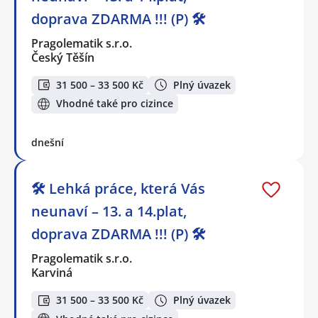
doprava ZDARMA !!! (P) 🛠️
Pragolematik s.r.o.
Český Těšín
31 500 – 33 500 Kč
Plný úvazek
Vhodné také pro cizince
dnešní
🛠️ Lehká práce, která Vás
neunaví – 13. a 14.plat,
doprava ZDARMA !!! (P) 🛠️
Pragolematik s.r.o.
Karviná
31 500 – 33 500 Kč
Plný úvazek