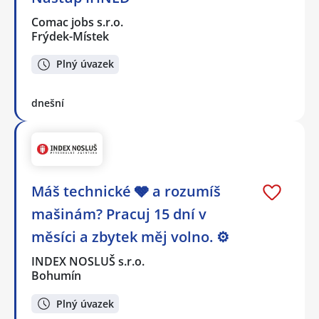
Comac jobs s.r.o.
Frýdek-Místek
Plný úvazek
dnešní
Máš technické 🩶 a rozumíš
mašinám? Pracuj 15 dní v
měsíci a zbytek měj volno. ⚙
INDEX NOSLUŠ s.r.o.
Bohumín
Plný úvazek