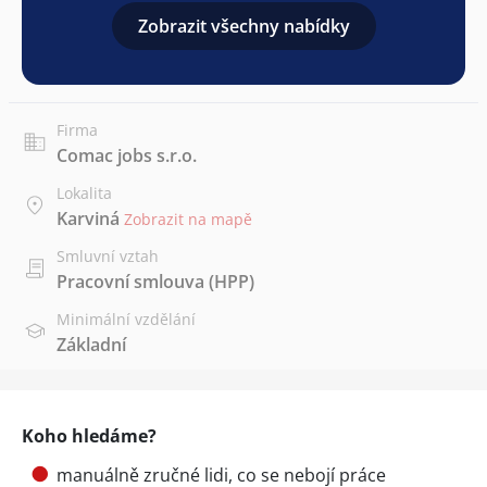
Zobrazit všechny nabídky
Firma
Comac jobs s.r.o.
Lokalita
Karviná
Zobrazit na mapě
Smluvní vztah
Pracovní smlouva (HPP)
Minimální vzdělání
Základní
Koho hledáme?
manuálně zručné lidi, co se nebojí práce