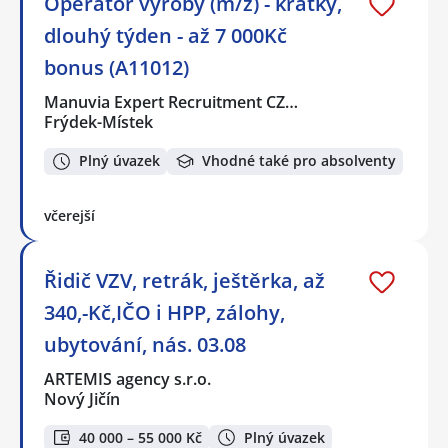
Operátor výroby (m/ž) - krátký,
dlouhý týden - až 7 000Kč
bonus (A11012)
Manuvia Expert Recruitment CZ…
Frýdek-Místek
Plný úvazek
Vhodné také pro absolventy
včerejší
Řidič VZV, retrák, ještěrka, až
340,-Kč,IČO i HPP, zálohy,
ubytování, nás. 03.08
ARTEMIS agency s.r.o.
Nový Jičín
40 000 – 55 000 Kč
Plný úvazek