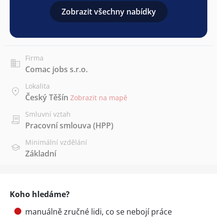
Zobrazit všechny nabídky
Firma
Comac jobs s.r.o.
Lokalita
Český Těšín
Zobrazit na mapě
Smluvní vztah
Pracovní smlouva (HPP)
Minimální vzdělání
Základní
Koho hledáme?
manuálně zručné lidi, co se nebojí práce