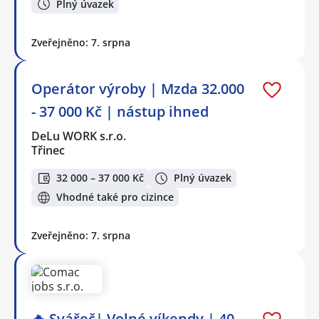
Plný úvazek
Zveřejněno: 7. srpna
Operátor výroby | Mzda 32.000
- 37 000 Kč | nástup ihned
DeLu WORK s.r.o.
Třinec
32 000 – 37 000 Kč
Plný úvazek
Vhodné také pro cizince
Zveřejněno: 7. srpna
🔥 Svářeč| Volné víkendy | 40