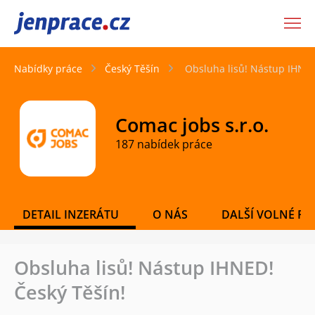
JenPráce.cz
Nabídky práce
Český Těšín
Obsluha lisů! Nástup IHNED
Comac jobs s.r.o.
187 nabídek práce
DETAIL INZERÁTU
O NÁS
DALŠÍ VOLNÉ PO
Obsluha lisů! Nástup IHNED!
Český Těšín!