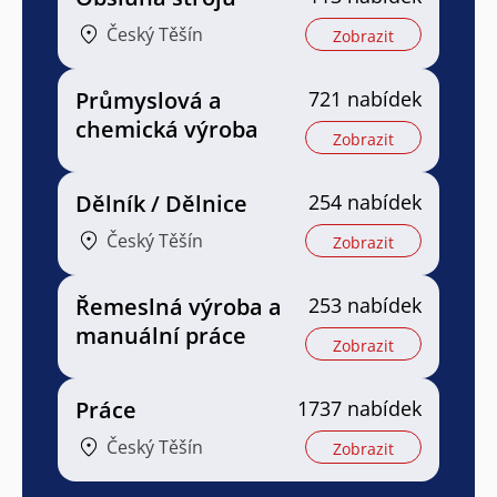
Český Těšín
Zobrazit
Průmyslová a
721 nabídek
chemická výroba
Zobrazit
Dělník / Dělnice
254 nabídek
Český Těšín
Zobrazit
Řemeslná výroba a
253 nabídek
manuální práce
Zobrazit
Práce
1737 nabídek
Český Těšín
Zobrazit