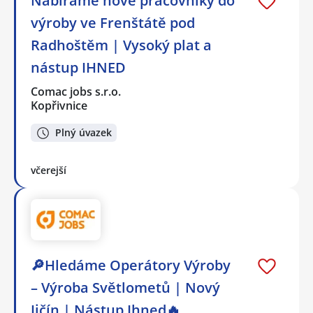
Nabíráme nové pracovníky do
výroby ve Frenštátě pod
Radhoštěm | Vysoký plat a
nástup IHNED
Comac jobs s.r.o.
Kopřivnice
Plný úvazek
včerejší
🔎Hledáme Operátory Výroby
– Výroba Světlometů | Nový
Jičín | Nástup Ihned🔥