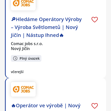
🔎Hledáme Operátory Výroby
– Výroba Světlometů | Nový
Jičín | Nástup Ihned🔥
Comac jobs s.r.o.
Nový Jičín
Plný úvazek
včerejší
🔥Operátor ve výrobě | Nový