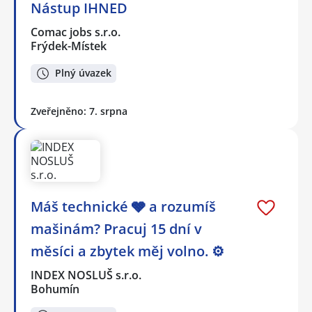
Nástup IHNED
Comac jobs s.r.o.
Frýdek-Místek
Plný úvazek
Zveřejněno: 7. srpna
Máš technické 🩶 a rozumíš
mašinám? Pracuj 15 dní v
měsíci a zbytek měj volno. ⚙
INDEX NOSLUŠ s.r.o.
Bohumín