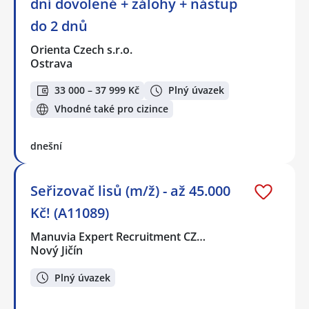
dní dovolené + zálohy + nástup
do 2 dnů
Orienta Czech s.r.o.
Ostrava
33 000 – 37 999 Kč
Plný úvazek
Vhodné také pro cizince
dnešní
Seřizovač lisů (m/ž) - až 45.000
Kč! (A11089)
Manuvia Expert Recruitment CZ…
Nový Jičín
Plný úvazek