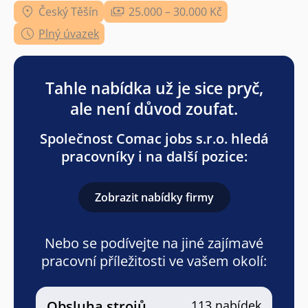
Český Těšín
25.000 – 30.000 Kč
Plný úvazek
Tahle nabídka už je sice pryč,
ale není důvod zoufat.
Společnost Comac jobs s.r.o. hledá
pracovníky i na další pozice:
Zobrazit nabídky firmy
Nebo se podívejte na jiné zajímavé
pracovní příležitosti ve vašem okolí:
Obsluha strojů
113 nabídek