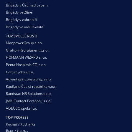
Brigády v Ústí nad Labem
Brigády ve Zlíně
Brigády v zahraničí
Brigády ve vaší
lokalitě
TOP SPOLEČNOSTI
ManpowerGroup s.r.o.
Grafton Recruitment s.r.o.
HOFMANN WIZARD s.r.o.
Penta Hospitals CZ, s.r.o.
Comac jobs s.r.o.
Advantage Consulting, s.r.o.
Kaufland Česká republika v.o.s.
Randstad HR Solutions s.r.o.
Jobs Contact Personal, s.r.o.
ADECCO spol.s r.o.
TOP PROFESE
Kuchař / Kuchařka
Řidič / Řidička