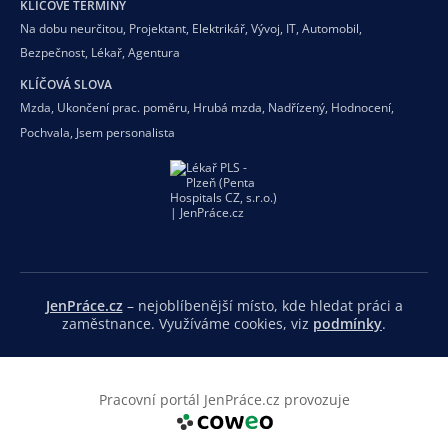
KLÍČOVÉ TERMÍNY
Na dobu neurčitou
,
Projektant
,
Elektrikář
,
Vývoj
,
IT
,
Automobil
,
Bezpečnost
,
Lékař
,
Agentura
KLÍČOVÁ SLOVA
Mzda
,
Ukončení prac. poměru
,
Hrubá mzda
,
Nadřízený
,
Hodnocení
,
Pochvala
,
Jsem personalista
JenPráce.cz
– nejoblíbenější místo, kde hledat práci a
zaměstnance. Využíváme cookies, viz
podmínky
.
Pracovní portál JenPráce.cz provozuje