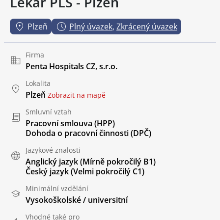
Lékař PLS - Plzeň
Plzeň
Plný úvazek
,
Zkrácený úvazek
Firma
Penta Hospitals CZ, s.r.o.
Lokalita
Plzeň
Zobrazit na mapě
Smluvní vztah
Pracovní smlouva (HPP)
Dohoda o pracovní činnosti (DPČ)
Jazykové znalosti
Anglický jazyk
(Mírně pokročilý B1)
Český jazyk
(Velmi pokročilý C1)
Minimální vzdělání
Vysokoškolské / universitní
Vhodné také pro