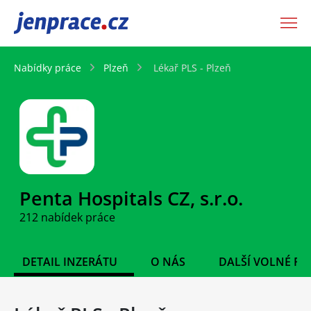
JenPráce.cz
Nabídky práce
Plzeň
Lékař PLS - Plzeň
Penta Hospitals CZ, s.r.o.
212 nabídek práce
DETAIL INZERÁTU
O NÁS
DALŠÍ VOLNÉ PO