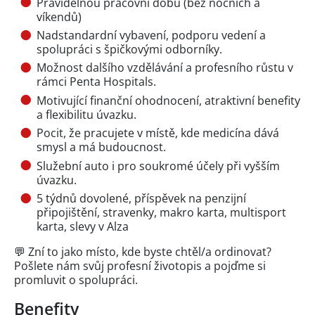
Pravidelnou pracovní dobu (bez nočních a
víkendů)
Nadstandardní vybavení, podporu vedení a
spolupráci s špičkovými odborníky.
Možnost dalšího vzdělávání a profesního růstu v
rámci Penta Hospitals.
Motivující finanční ohodnocení, atraktivní benefity
a flexibilitu úvazku.
Pocit, že pracujete v místě, kde medicína dává
smysl a má budoucnost.
Služební auto i pro soukromé účely při vyšším
úvazku.
5 týdnů dovolené, příspěvek na penzijní
připojištění, stravenky, makro karta, multisport
karta, slevy v Alza
💬 Zní to jako místo, kde byste chtěl/a ordinovat?
Pošlete nám svůj profesní životopis a pojďme si
promluvit o spolupráci.
Benefity