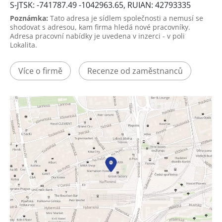
S-JTSK: -741787.49 -1042963.65, RUIAN: 42793335
Poznámka:
Tato adresa je sídlem společnosti a nemusí se
shodovat s adresou, kam firma hledá nové pracovníky.
Adresa pracovní nabídky je uvedena v inzerci - v poli
Lokalita.
Více o firmě
Recenze od zaměstnanců