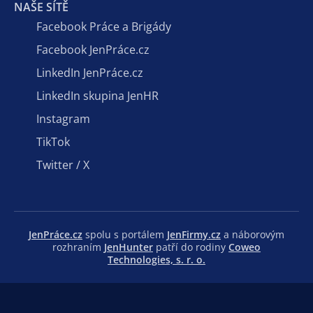
NAŠE SÍTĚ
Facebook Práce a Brigády
Facebook JenPráce.cz
LinkedIn JenPráce.cz
LinkedIn skupina JenHR
Instagram
TikTok
Twitter / X
JenPráce.cz
spolu s portálem
JenFirmy.cz
a náborovým
rozhraním
JenHunter
patří do rodiny
Coweo
Technologies, s. r. o.