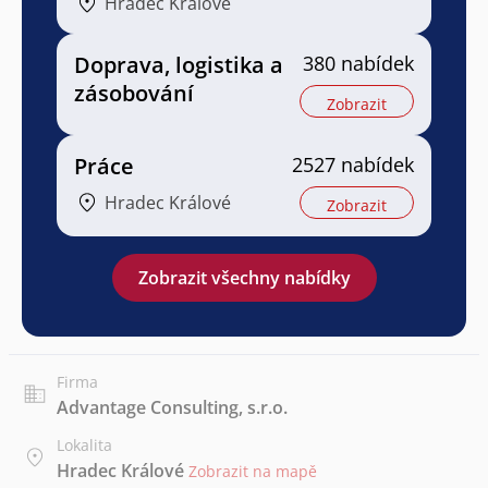
Hradec Králové
Doprava, logistika a
380 nabídek
zásobování
Zobrazit
Práce
2527 nabídek
Hradec Králové
Zobrazit
Zobrazit všechny nabídky
Firma
Advantage Consulting, s.r.o.
Lokalita
Hradec Králové
Zobrazit na mapě