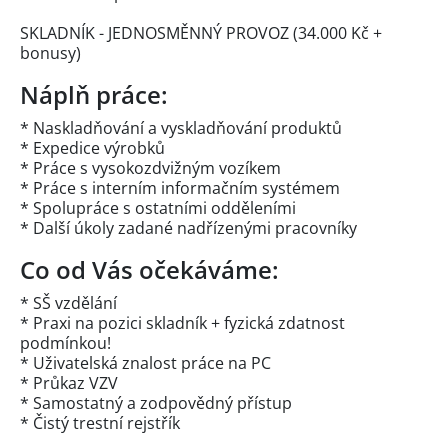
SKLADNÍK - JEDNOSMĚNNÝ PROVOZ (34.000 Kč +
bonusy)
Náplň práce:
* Naskladňování a vyskladňování produktů
* Expedice výrobků
* Práce s vysokozdvižným vozíkem
* Práce s interním informačním systémem
* Spolupráce s ostatními odděleními
* Další úkoly zadané nadřízenými pracovníky
Co od Vás očekáváme:
* SŠ vzdělání
* Praxi na pozici skladník + fyzická zdatnost
podmínkou!
* Uživatelská znalost práce na PC
* Průkaz VZV
* Samostatný a zodpovědný přístup
* Čistý trestní rejstřík