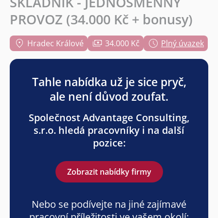
SKLADNÍK - JEDNOSMĚNNÝ
PROVOZ (34.000 Kč + bonusy)
Hradec Králové
34.000 Kč
Plný úvazek
Tahle nabídka už je sice pryč,
ale není důvod zoufat.
Společnost Advantage Consulting,
s.r.o. hledá pracovníky i na další
pozice:
Zobrazit nabídky firmy
Nebo se podívejte na jiné zajímavé
pracovní příležitosti ve vašem okolí: