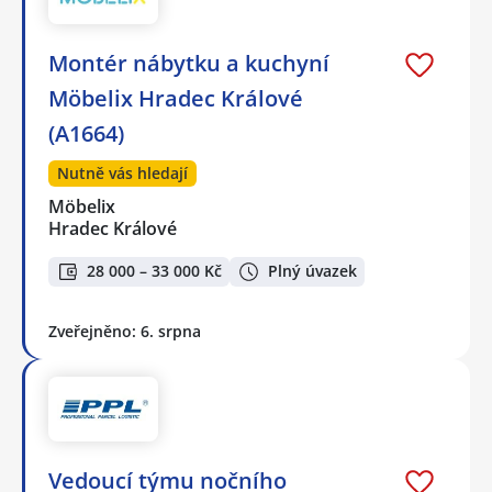
Montér nábytku a kuchyní
Möbelix Hradec Králové
(A1664)
Nutně vás hledají
Möbelix
Hradec Králové
28 000 – 33 000 Kč
Plný úvazek
Zveřejněno: 6. srpna
Vedoucí týmu nočního