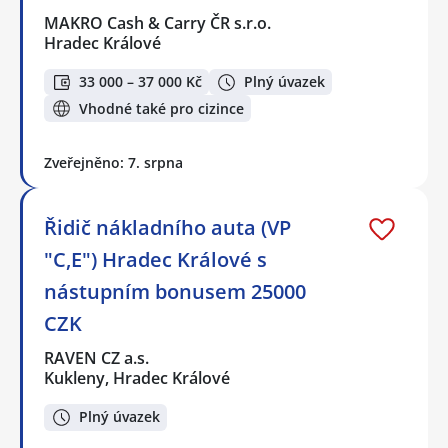
MAKRO Cash & Carry ČR s.r.o.
Hradec Králové
33 000 – 37 000 Kč
Plný úvazek
Vhodné také pro cizince
Zveřejněno: 7. srpna
Řidič nákladního auta (VP
"C,E") Hradec Králové s
nástupním bonusem 25000
CZK
RAVEN CZ a.s.
Kukleny, Hradec Králové
Plný úvazek