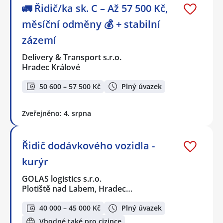
🚛 Řidič/ka sk. C – Až 57 500 Kč,
měsíční odměny 💰 + stabilní
zázemí
Delivery & Transport s.r.o.
Hradec Králové
50 600 – 57 500 Kč
Plný úvazek
Zveřejněno: 4. srpna
Řidič dodávkového vozidla -
kurýr
GOLAS logistics s.r.o.
Plotiště nad Labem, Hradec…
40 000 – 45 000 Kč
Plný úvazek
Vhodné také pro cizince