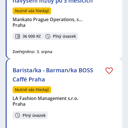
navýšení mzdy po 3 měsících
Nutně vás hledají
Mankato Prague Operations, s…
Praha
36 000 Kč
Plný úvazek
Zveřejněno: 3. srpna
Barista/ka - Barman/ka BOSS
Caffé Praha
Nutně vás hledají
LA Fashion Management s.r.o.
Praha
Plný úvazek