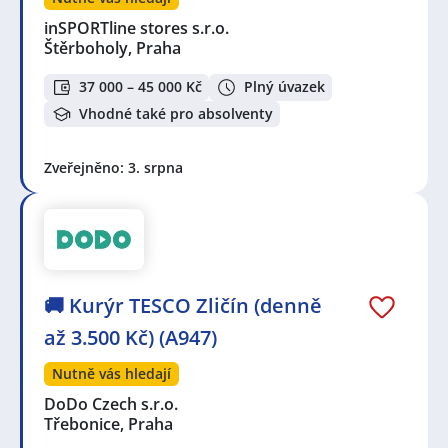
inSPORTline stores s.r.o.
Štěrboholy, Praha
37 000 – 45 000 Kč
Plný úvazek
Vhodné také pro absolventy
Zveřejněno: 3. srpna
🚚 Kurýr TESCO Zličín (denně
až 3.500 Kč) (A947)
Nutně vás hledají
DoDo Czech s.r.o.
Třebonice, Praha