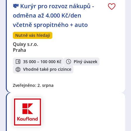
💸 Kurýr pro rozvoz nákupů -
odměna až 4.000 Kč/den
včetně spropitného + auto
Nutně vás hledají
Quixy s.r.o.
Praha
35 000 – 100 000 Kč
Plný úvazek
Vhodné také pro cizince
Zveřejněno: 2. srpna