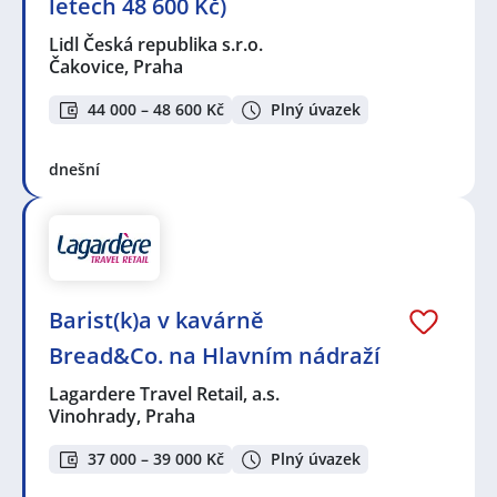
letech 48 600 Kč)
Lidl Česká republika s.r.o.
Čakovice, Praha
44 000 – 48 600 Kč
Plný úvazek
dnešní
Barist(k)a v kavárně
Bread&Co. na Hlavním nádraží
Lagardere Travel Retail, a.s.
Vinohrady, Praha
37 000 – 39 000 Kč
Plný úvazek