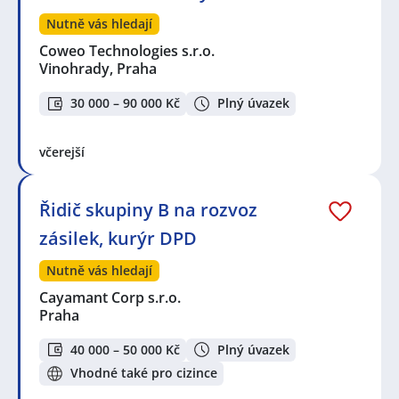
Nutně vás hledají
Coweo Technologies s.r.o.
Vinohrady, Praha
30 000 – 90 000 Kč
Plný úvazek
včerejší
Řidič skupiny B na rozvoz
zásilek, kurýr DPD
Nutně vás hledají
Cayamant Corp s.r.o.
Praha
40 000 – 50 000 Kč
Plný úvazek
Vhodné také pro cizince