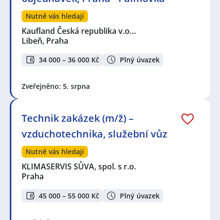
Nutně vás hledají
Kaufland Česká republika v.o…
Libeň, Praha
34 000 – 36 000 Kč
Plný úvazek
Zveřejněno: 5. srpna
Technik zakázek (m/ž) –
vzduchotechnika, služební vůz
Nutně vás hledají
KLIMASERVIS SŮVA, spol. s r.o.
Praha
45 000 – 55 000 Kč
Plný úvazek