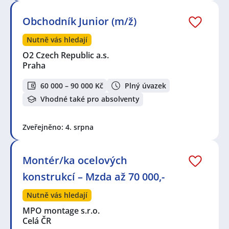
Obchodník Junior (m/ž)
Nutně vás hledají
O2 Czech Republic a.s.
Praha
60 000 – 90 000 Kč
Plný úvazek
Vhodné také pro absolventy
Zveřejněno: 4. srpna
Montér/ka ocelových
konstrukcí – Mzda až 70 000,-
Nutně vás hledají
MPO montage s.r.o.
Celá ČR