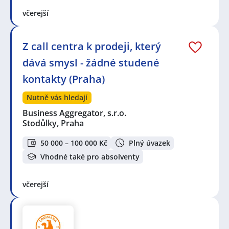
včerejší
Z call centra k prodeji, který
dává smysl - žádné studené
kontakty (Praha)
Nutně vás hledají
Business Aggregator, s.r.o.
Stodůlky, Praha
50 000 – 100 000 Kč
Plný úvazek
Vhodné také pro absolventy
včerejší