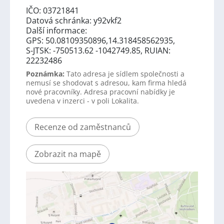
IČO: 03721841
Datová schránka: y92vkf2
Další informace:
GPS: 50.08109350896,14.318458562935,
S-JTSK: -750513.62 -1042749.85, RUIAN:
22232486
Poznámka:
Tato adresa je sídlem společnosti a
nemusí se shodovat s adresou, kam firma hledá
nové pracovníky. Adresa pracovní nabídky je
uvedena v inzerci - v poli Lokalita.
Recenze od zaměstnanců
Zobrazit na mapě