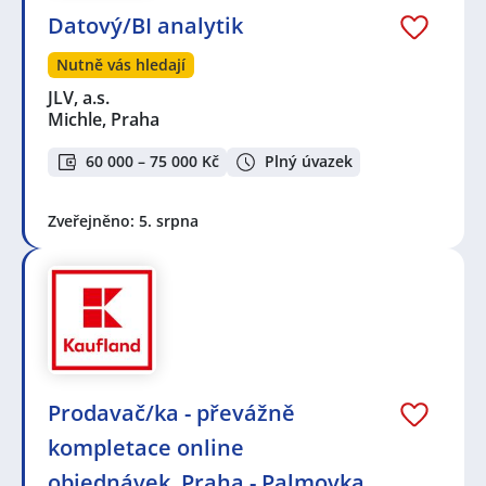
Datový/BI analytik
Nutně vás hledají
JLV, a.s.
Michle, Praha
60 000 – 75 000 Kč
Plný úvazek
Zveřejněno: 5. srpna
Prodavač/ka - převážně
kompletace online
objednávek, Praha - Palmovka