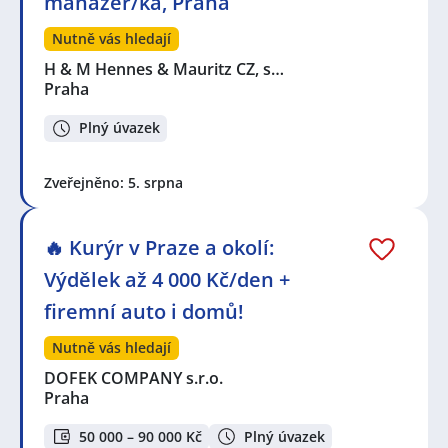
manažer/ka, Praha
Nutně vás hledají
H & M Hennes & Mauritz CZ, s…
Praha
Plný úvazek
Zveřejněno: 5. srpna
🔥 Kurýr v Praze a okolí:
Výdělek až 4 000 Kč/den +
firemní auto i domů!
Nutně vás hledají
DOFEK COMPANY s.r.o.
Praha
50 000 – 90 000 Kč
Plný úvazek