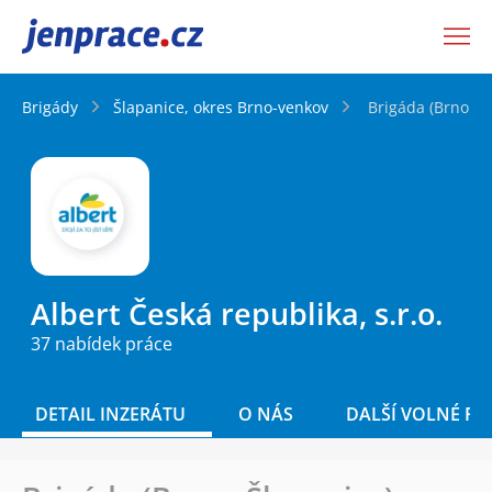
JenPráce.cz
Brigády
Šlapanice, okres Brno-venkov
Brigáda (Brno - 
Albert Česká republika, s.r.o.
37 nabídek práce
DETAIL INZERÁTU
O NÁS
DALŠÍ VOLNÉ PO