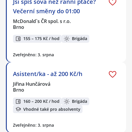
Jsi spíš sova než ranní ptáče?
Večerní směny do 01:00
McDonald`s ČR spol. s r.o.
Brno
155 – 175 Kč / hod
Brigáda
Zveřejněno: 3. srpna
Asistent/ka - až 200 Kč/h
Jiřina Hunčárová
Brno
160 – 200 Kč / hod
Brigáda
Vhodné také pro absolventy
Zveřejněno: 3. srpna