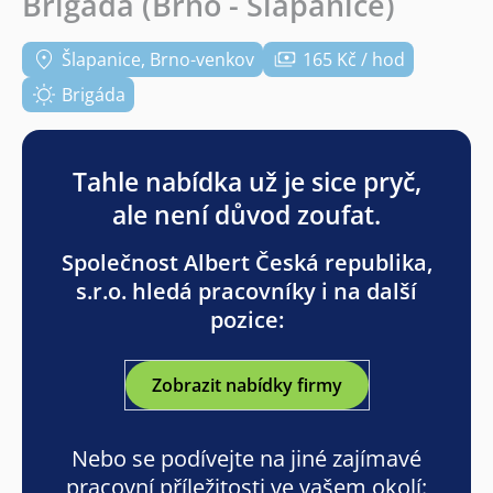
Brigáda (Brno - Šlapanice)
Šlapanice, Brno-venkov
165 Kč / hod
Brigáda
Tahle nabídka už je sice pryč,
ale není důvod zoufat.
Společnost Albert Česká republika,
s.r.o. hledá pracovníky i na další
pozice:
Zobrazit nabídky firmy
Nebo se podívejte na jiné zajímavé
pracovní příležitosti ve vašem okolí: