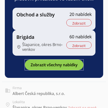
Obchod a služby
20 nabídek
Zobrazit
Brigáda
60 nabídek
Šlapanice, okres Brno-
Zobrazit
venkov
Zobrazit všechny nabídky
Firma
Albert Česká republika, s.r.o.
Lokalita
Šlapanice, okres Brno-venkov
Zobrazit na mapě