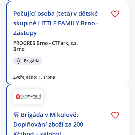
Pečující osoba (teta) v dětské
skupině LITTLE FAMILY Brno -
Zástupy
PROGRES Brno - CTPark, z.s.
Brno
Brigáda
Zveřejněno: 1. srpna
🛒 Brigáda v Mikulově:
Doplňování zboží za 200
Kč/hod + zálohy!