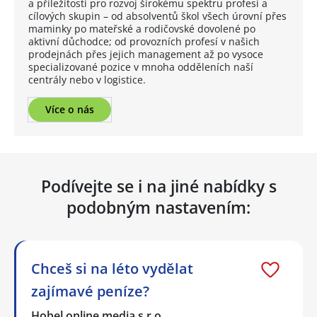
a příležitosti pro rozvoj širokému spektru profesí a
cílových skupin – od absolventů škol všech úrovní přes
maminky po mateřské a rodičovské dovolené po
aktivní důchodce; od provozních profesí v našich
prodejnách přes jejich management až po vysoce
specializované pozice v mnoha odděleních naší
centrály nebo v logistice.
Více o nás
Podívejte se i na jiné nabídky s
podobným nastavením:
Chceš si na léto vydělat
zajímavé peníze?
Hobel online media s.r.o.