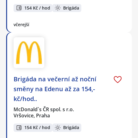
154 Kč / hod
Brigáda
včerejší
Brigáda na večerní až noční
směny na Edenu až za 154,-
kč/hod..
McDonald`s ČR spol. s r.o.
Vršovice, Praha
154 Kč / hod
Brigáda