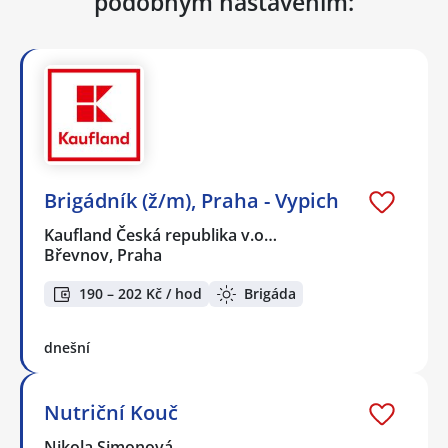
podobným nastavením:
Brigádník (ž/m), Praha - Vypich
Kaufland Česká republika v.o…
Břevnov, Praha
190 – 202 Kč / hod
Brigáda
dnešní
Nutriční Kouč
Nikola Simonová