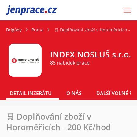
JenPráce.cz
Brigády
Praha
🛒 Doplňování zboží v Horoměřicích - 2
INDEX NOSLUŠ s.r.o.
85 nabídek práce
DETAIL INZERÁTU
O NÁS
DALŠÍ VOLNÉ PO
🛒 Doplňování zboží v
Horoměřicích - 200 Kč/hod