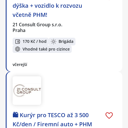
dýška + vozidlo k rozvozu
včetně PHM!
21 Consult Group s.r.o.
Praha
170 Kč / hod
Brigáda
Vhodné také pro cizince
včerejší
🛍️ Kurýr pro TESCO až 3 500
Kč/den / Firemní auto + PHM