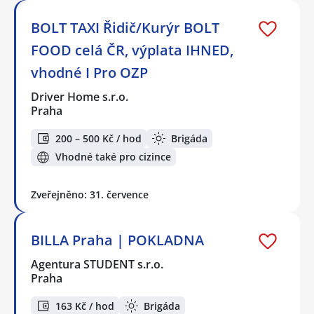
BOLT TAXI Řidič/Kurýr BOLT
FOOD celá ČR, výplata IHNED,
vhodné I Pro OZP
Driver Home s.r.o.
Praha
200 – 500 Kč / hod
Brigáda
Vhodné také pro cizince
Zveřejněno: 31. července
BILLA Praha | POKLADNA
Agentura STUDENT s.r.o.
Praha
163 Kč / hod
Brigáda