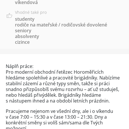
víkendová
Vhodné také pro
studenty
rodiče na mateřské / rodičovské dovolené
seniory
absolventy
cizince
Náplň práce:
Pro moderní obchodní řetězec Horoměřicích
hledáme spolehlivé a pracovité brigádníky. Nabízíme
stabilní zázemí a různé typy směn, takže si práci
snadno přizpůsobíš svému rozvrhu – ať už studuješ,
nebo hledáš přivýdělek. Brigádníky hledáme
s nástupem ihned a na období letních prázdnin.
Pracujeme nejenom ve všední dny, ale i o víkendu
v čase 7:00 – 15:30 a v čase 13:00 – 21:30. Dny a
konkrétní směny si volíš sám/sama dle Tvých
možností.