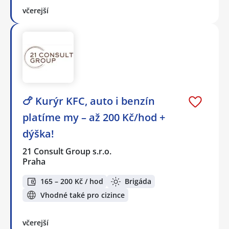
včerejší
🍗 Kurýr KFC, auto i benzín
platíme my – až 200 Kč/hod +
dýška!
21 Consult Group s.r.o.
Praha
165 – 200 Kč / hod
Brigáda
Vhodné také pro cizince
včerejší