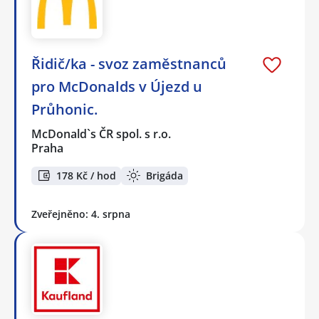
Řidič/ka - svoz zaměstnanců
pro McDonalds v Újezd u
Průhonic.
McDonald`s ČR spol. s r.o.
Praha
178 Kč / hod
Brigáda
Zveřejněno: 4. srpna