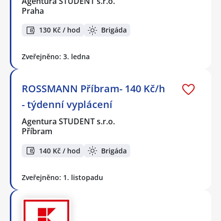
Agentura STUDENT s.r.o.
Praha
130 Kč / hod
Brigáda
Zveřejněno: 3. ledna
ROSSMANN Příbram- 140 Kč/h
- týdenní vyplácení
Agentura STUDENT s.r.o.
Příbram
140 Kč / hod
Brigáda
Zveřejněno: 1. listopadu