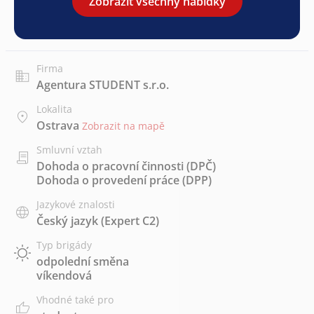
Zobrazit všechny nabídky
Firma
Agentura STUDENT s.r.o.
Lokalita
Ostrava
Zobrazit na mapě
Smluvní vztah
Dohoda o pracovní činnosti (DPČ)
Dohoda o provedení práce (DPP)
Jazykové znalosti
Český jazyk
(Expert C2)
Typ brigády
odpolední směna
víkendová
Vhodné také pro