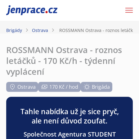
JenPráce.cz
Brigády
Ostrava
ROSSMANN Ostrava - roznos letáčků - 
ROSSMANN Ostrava - roznos
letáčků - 170 Kč/h - týdenní
vyplácení
Ostrava
170 Kč / hod
Brigáda
Tahle nabídka už je sice pryč,
ale není důvod zoufat.
Společnost Agentura STUDENT