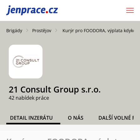
JenPráce.cz
Brigády
Prostějov
Kurýr pro FOODORA, výplata kdykoli 
21 Consult Group s.r.o.
42 nabídek práce
DETAIL INZERÁTU
O NÁS
DALŠÍ VOLNÉ PO