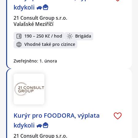
kdykoli 🚙🍟
21 Consult Group s.r.o.
Valašské Meziříčí
190 – 250 Kč / hod
Brigáda
Vhodné také pro cizince
Zveřejněno: 1. února
Kurýr pro FOODORA, výplata
kdykoli 🚙🍟
21 Consult Group s.r.o.