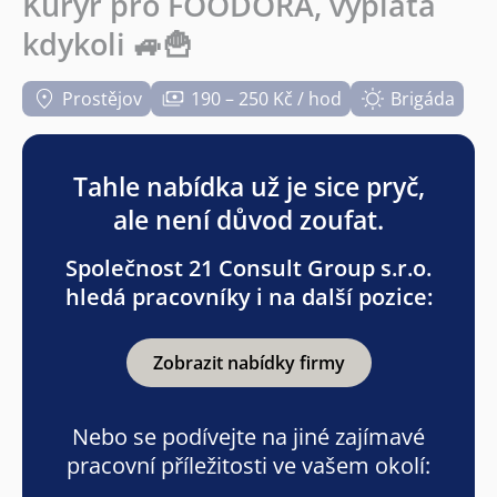
Kurýr pro FOODORA, výplata
kdykoli 🚙🍟
Prostějov
190 – 250 Kč / hod
Brigáda
Tahle nabídka už je sice pryč,
ale není důvod zoufat.
Společnost 21 Consult Group s.r.o.
hledá pracovníky i na další pozice:
Zobrazit nabídky firmy
Nebo se podívejte na jiné zajímavé
pracovní příležitosti ve vašem okolí: